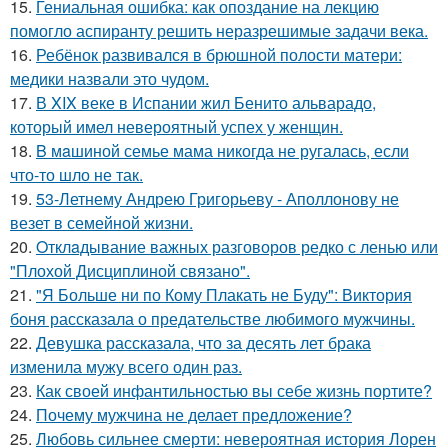
15.
Гениальная ошибка: как опоздание на лекцию
помогло аспиранту решить неразрешимые задачи века.
16.
Ребёнок развивался в брюшной полости матери:
медики назвали это чудом.
17.
В XIX веке в Испании жил Бенито альварадо,
который имел невероятный успех у женщин.
18.
B мaшиной семье мама никогда не ругалась, если
что-то шло не так.
19.
53-Летнему Андрею Григорьеву - Аполлонову не
везет в семейной жизни.
20.
Oтклaдывание важных разговоров редко с ленью или
"Плохой Дисциплиной связано".
21.
"Я Больше ни по Кому Плакать не Буду": Виктория
боня рассказала о предательстве любимого мужчины.
22.
Девушка рассказала, что за десять лет брака
изменила мужу всего один раз.
23.
Как своей инфантильностью вы себе жизнь портите?
24.
Почему мужчина не делает предложение?
25.
Любовь сильнее смерти: невероятная история Лорен