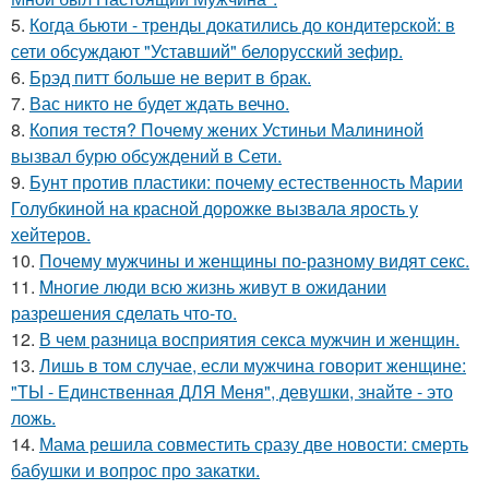
5.
Когда бьюти - тренды докатились до кондитерской: в
сети обсуждают "Уставший" белорусский зефир.
6.
Брэд питт больше не верит в брак.
7.
Вас никто не будет ждать вечно.
8.
Копия тестя? Почему жених Устиньи Малининой
вызвал бурю обсуждений в Сети.
9.
Бунт против пластики: почему естественность Марии
Голубкиной на красной дорожке вызвала ярость у
хейтеров.
10.
Почему мужчины и женщины по-разному видят секс.
11.
Mногие люди всю жизнь живут в ожидании
разрешения сделать что-то.
12.
В чем разница восприятия секса мужчин и женщин.
13.
Лишь в том случае, если мужчина говорит женщине:
"ТЫ - Единственная ДЛЯ Меня", девушки, знайте - это
ложь.
14.
Мама решила совместить сразу две новости: смерть
бабушки и вопрос про закатки.