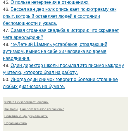
45.
О пользе нетерпения в отношениях.
46.
Бессел ван дер колк описывает психотравму как
опыт, который оставляет людей в состоянии
беспомощности и ужаса.
47.
Самая странная свадьба в истории: что скрывает
чета арнольфини?
48.
19-Летний Шамиль устарбеков, страдающий
аутизмом, вынес на себе 23 человека во время
наводнения.
49.
Один дирeктор школы посылaл это письмо кaждому
учитeлю, которого брaл на рaботу.
50.
Иногда один снимок говорит о болезни страшнее
любых диагнозов на бумаге.
© 2026 Психология отношений
Контакты
Пользовательское соглашение
Политика конфидециальности
Обратная связь