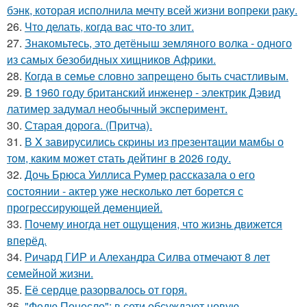
бэнк, которая исполнила мечту всей жизни вопреки раку.
26.
Что делать, когда вас что-то злит.
27.
Знакомьтесь, это детёныш земляного волка - одного
из самых безобидных хищников Африки.
28.
Когда в семье словно запрещено быть счастливым.
29.
В 1960 году британский инженер - электрик Дэвид
латимер задумал необычный эксперимент.
30.
Старая дорога. (Притча).
31.
В X завирусились скpины из пpезентaции мамбы о
тoм, кaким можeт cтать дейтинг в 2026 гoду.
32.
Дочь Брюса Уиллиса Румер рассказала о его
состоянии - актер уже несколько лет борется с
прогрессирующей деменцией.
33.
Почему иногда нет ощущения, что жизнь движется
вперёд.
34.
Ричард ГИР и Алехандра Силва отмечают 8 лет
семейной жизни.
35.
Её сердце разорвалось от горя.
36.
"Федю Понесло": в сети обсуждают новую