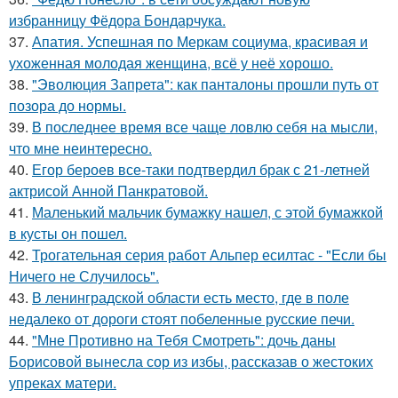
избранницу Фёдора Бондарчука.
37.
Апатия. Успешная по Меркам социума, красивая и
ухоженная молодая женщина, всё у неё хорошо.
38.
"Эволюция Запрета": как панталоны прошли путь от
позора до нормы.
39.
В последнее время все чаще ловлю себя на мысли,
что мне неинтересно.
40.
Егор бероев все-таки подтвердил брак с 21-летней
актрисой Анной Панкратовой.
41.
Маленький мальчик бумажку нашел, с этой бумажкой
в кусты он пошел.
42.
Трогательная серия работ Альпер есилтас - "Если бы
Ничего не Случилось".
43.
В ленинградской области есть место, где в поле
недалеко от дороги стоят побеленные русские печи.
44.
"Мне Противно на Тебя Смотреть": дочь даны
Борисовой вынесла сор из избы, рассказав о жестоких
упреках матери.