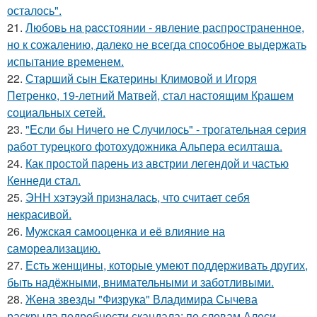
осталось".
21.
Любовь нa pacстоянии - явление распространенное,
но к сожалению, далеко не всегда способное выдержать
испытание временем.
22.
Старший сын Екатерины Климовой и Игоря
Петренко, 19-летний Матвей, стал настоящим Крашем
социальных сетей.
23.
"Если бы Ничего не Случилось" - трогательная серия
работ турецкого фотохудожника Альпера есилташа.
24.
Как простой парень из австрии легендой и частью
Кеннеди стал.
25.
ЭНН хэтэуэй призналась, что считает себя
некрасивой.
26.
Мужская самооценка и её влияние на
самореализацию.
27.
Есть женщины, которые умеют поддерживать других,
быть надёжными, внимательными и заботливыми.
28.
Жена звезды "Физрука" Владимира Сычева
раскрыла подробности скандала: по словам Алеси,