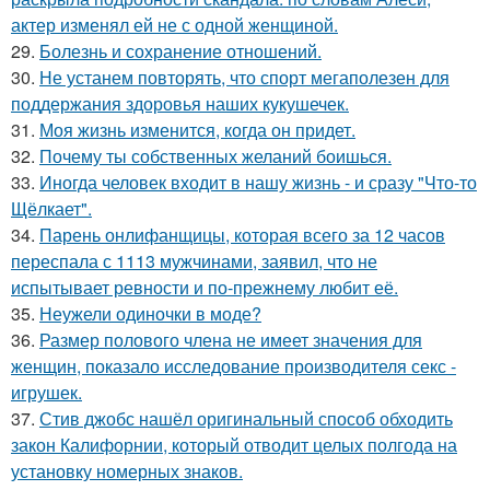
актер изменял ей не с одной женщиной.
29.
Болезнь и сохранение отношений.
30.
Не устанем повторять, что спорт мегаполезен для
поддержания здоровья наших кукушечек.
31.
Моя жизнь изменится, когда он придет.
32.
Почему ты собственных желаний боишься.
33.
Иногда человек входит в нашу жизнь - и сразу "Что-то
Щёлкает".
34.
Парень онлифанщицы, которая всего за 12 часов
переспала с 1113 мужчинами, заявил, что не
испытывает ревности и по-прежнему любит её.
35.
Неужели одиночки в моде?
36.
Размер полового члена не имеет значения для
женщин, показало исследование производителя секс -
игрушек.
37.
Стив джобс нашёл оригинальный способ обходить
закон Калифорнии, который отводит целых полгода на
установку номерных знаков.