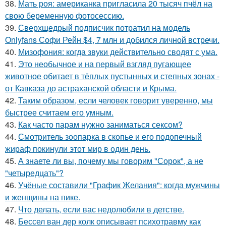
38.
Мать роя: американка пригласила 20 тысяч пчёл на
свою беременную фотосессию.
39.
Сверхщедрый подписчик потратил на модель
Onlyfans Софи Рейн $4, 7 млн и добился личной встречи.
40.
Мизофония: когда звуки действительно сводят с ума.
41.
Это необычное и на первый взгляд пугающее
животное обитает в тёплых пустынных и степных зонах -
от Кавказа до астраханской области и Крыма.
42.
Таким образом, если человек говорит уверенно, мы
быстрее считаем его умным.
43.
Как часто парам нужно заниматься сексом?
44.
Смотритель зоопарка в скопье и его подопечный
жираф покинули этот мир в один день.
45.
А знаете ли вы, почему мы говорим "Сорок", а не
"четыредцать"?
46.
Учёные составили "График Желания": когда мужчины
и женщины на пике.
47.
Что делать, если вас недолюбили в детстве.
48.
Бессел ван дер колк описывает психотравму как