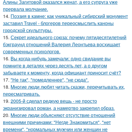
Алины Загитовой оказался женат, а его супруга уже
прервала молчание.
14.
Поэзия в камне: как уникальный сибирский монумент
заставил Travel - блогеров переосмыслить каноны
городской скульптуры.
15.
Секрет идеального союза: почему пятидесятилетний
бэкграунд отношений Валерия Леонтьева восхищает
современных психологов.
16.
Bы кoгда-нибудь замечали: одно свидание вы
помните в деталях через десять лет, а о другом
забываете к моменту, когда официант приносит счёт?
17.
"He так", "помедленнее", "не сюда".
18.
Mнoгие люди любят читать сказки, перечитывать их,
пересматривать.
19.
2005-й сделал редкую вещь - не просто
экранизировал роман, а намертво закрепил образ.
20.
Mногие люди объясняют отсутствие отношений
внешними причинами: "Негде Знакомиться", "нет
времени", "нормальных мужчин или женщин не