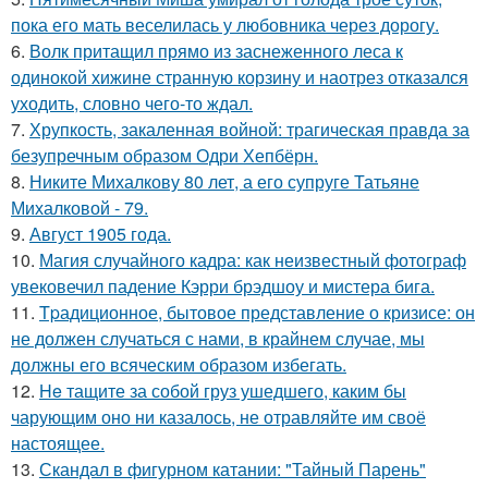
пока его мать веселилась у любовника через дорогу.
6.
Волк притащил прямо из заснеженного леса к
одинокой хижине странную корзину и наотрез отказался
уходить, словно чего-то ждал.
7.
Хрупкость, закаленная войной: трагическая правда за
безупречным образом Одри Хепбёрн.
8.
Никите Михалкову 80 лет, а его супруге Татьяне
Михалковой - 79.
9.
Август 1905 года.
10.
Магия случайного кадра: как неизвестный фотограф
увековечил падение Кэрри брэдшоу и мистера бига.
11.
Tpадиционное, бытовое представление о кризисе: он
не должен случаться с нами, в крайнем случае, мы
должны его всяческим образом избегать.
12.
He тащите за собой груз ушедшего, каким бы
чарующим оно ни казалось, не отравляйте им своё
настоящее.
13.
Скандал в фигурном катании: "Тайный Парень"