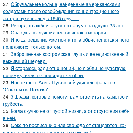
27.
Обручальные кольца, найденные американскими
солдатами после освобождения концентрационного
лагеря бухенвальд в 1945 году ….
28.
Рекорд по любви: агутин и варум празднуют 28 лет.
29.
Она одна из лучших теннисисток в истории.
30.
Иногда решение уже принято, а объяснения для него
появляются только потом.
31.
Заброшенная костромская глушь и ее единственный
выживший шедевр.
32.
Я стараюсь ради отношений, но любви не чувствую:
почему усилия не приводят к любви.
33.
Новое фото Аллы Пугачёвой удивило фанатов:
"Совсем не Похожа".
34.
3 фразы, которые помогут вам ответить на хамство и
грубость.
35.
Когда скучно не от пустой жизни, а от отсутствия себя
в ней.
36.
Секс по расписанию или свобода от стандартов: как
часто парам нужно заниматься сексом?