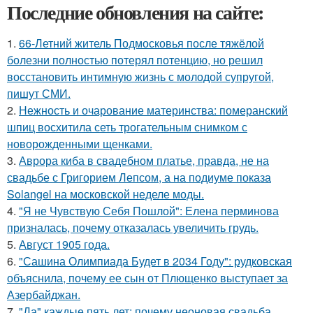
Последние обновления на сайте:
1.
66-Летний житель Подмосковья после тяжёлой
болезни полностью потерял потенцию, но решил
восстановить интимную жизнь с молодой супругой,
пишут СМИ.
2.
Нежность и очарование материнства: померанский
шпиц восхитила сеть трогательным снимком с
новорожденными щенками.
3.
Аврора киба в свадебном платье, правда, не на
свадьбе с Григорием Лепсом, а на подиуме показа
Solangel на московской неделе моды.
4.
"Я не Чувствую Себя Пошлой": Елена перминова
призналась, почему отказалась увеличить грудь.
5.
Август 1905 года.
6.
"Сашина Олимпиада Будет в 2034 Году": рудковская
объяснила, почему ее сын от Плющенко выступает за
Азербайджан.
7.
"Да" каждые пять лет: почему неоновая свадьба