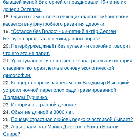
бывшей женой Викторией отпраздновали 15-летие их
дочери Эстеллы!
18.
Один из самых впечатляющих фактов эмбриологии
касается внутриутробного развития девочки.
19.
"Остался без Волос" - 52-летний актёр Сергей
Безруков предстал в неожиданном образе.
20.
Петербуржец живёт без пульса - и спокойно говорит,
что его это не парит.
21.
Урок гуманности от хозяев океана: реальная история
спасения, которая легла в основу экологической
философии.
22.
Концерт вопреки запретам: как Владимир Высоцкий
устроил ночной переполох ради травмированной
Людмилы Гурченко.
23.
История о странной девочке.
24.
Объятие длиной в 3000 лет.
25.
Почему страстная любовь редко счастливой бывает?
26.
А вы знали, что Майкл Джексон обожал Бритни
Спирс?