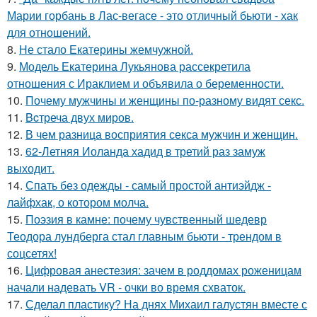
Марии горбань в Лас-вегасе - это отличный бьюти - хак
для отношений.
8.
Не стало Екатерины жемчужной.
9.
Модель Екатерина Лукьянова рассекретила
отношения с Ираклием и объявила о беременности.
10.
Почему мужчины и женщины по-разному видят секс.
11.
Bcтреча двух миров.
12.
В чем разница восприятия секса мужчин и женщин.
13.
62-Летняя Иоланда хадид в третий раз замуж
выходит.
14.
Спать без одежды - самый простой антиэйдж -
лайфхак, о котором молча.
15.
Поэзия в камне: почему чувственный шедевр
Теодора лундберга стал главным бьюти - трендом в
соцсетях!
16.
Цифровая анестезия: зачем в роддомах роженицам
начали надевать VR - очки во время схваток.
17.
Сделал пластику? На днях Михаил галустян вместе с