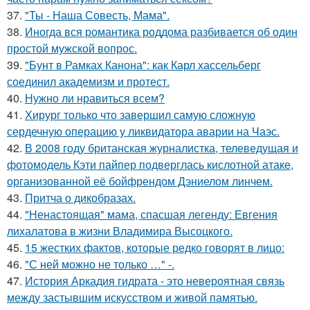
37.
"Ты - Наша Совесть, Мама".
38.
Иногда вся романтика роддома разбивается об один
простой мужской вопрос.
39.
"Бунт в Рамках Канона": как Карл хассельберг
соединил академизм и протест.
40.
Нужно ли нравиться всем?
41.
Хирург только что завершил самую сложную
сердечную операцию у ликвидатора аварии на Чаэс.
42.
В 2008 году британская журналистка, телеведущая и
фотомодель Кэти пайпер подверглась кислотной атаке,
организованной её бойфрендом Дэниелом линчем.
43.
Притча о дикобразах.
44.
"Ненастоящая" мама, спасшая легенду: Евгения
лихалатова в жизни Владимира Высоцкого.
45.
15 жестких фактов, которые редко говорят в лицо:
46.
"С ней можно не только …" -.
47.
История Аркадия гидрата - это невероятная связь
между застывшим искусством и живой памятью.