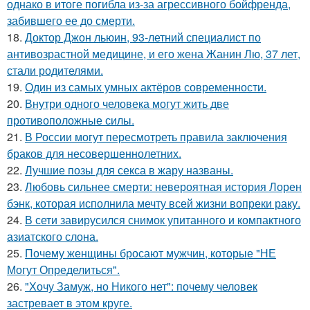
однако в итоге погибла из-за агрессивного бойфренда,
забившего ее до смерти.
18.
Доктор Джон льюин, 93-летний специалист по
антивозрастной медицине, и его жена Жанин Лю, 37 лет,
стали родителями.
19.
Один из самых умных актёров современности.
20.
Внутри одного человека могут жить две
противоположные силы.
21.
В России могут пересмотреть правила заключения
браков для несовершеннолетних.
22.
Лучшие позы для секса в жару названы.
23.
Любовь сильнее смерти: невероятная история Лорен
бэнк, которая исполнила мечту всей жизни вопреки раку.
24.
В сети завирусился снимок упитанного и компактного
азиатского слона.
25.
Почему женщины бросают мужчин, которые "НЕ
Могут Определиться".
26.
"Хочу Замуж, но Никого нет": почему человек
застревает в этом круге.