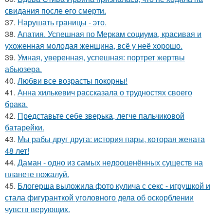
свидания после его смерти.
37.
Нарушать границы - это.
38.
Апатия. Успешная по Меркам социума, красивая и
ухоженная молодая женщина, всё у неё хорошо.
39.
Умная, уверенная, успешная: портрет жертвы
абьюзера.
40.
Любви все возрасты покорны!
41.
Анна хилькевич рассказала о трудностях своего
брака.
42.
Представьте себе зверька, легче пальчиковой
батарейки.
43.
Мы рабы друг друга: история пары, которая жената
48 лет!
44.
Даман - одно из самых недооценённых существ на
планете пожалуй.
45.
Блогерша выложила фото кулича с секс - игрушкой и
стала фигуранткой уголовного дела об оскорблении
чувств верующих.