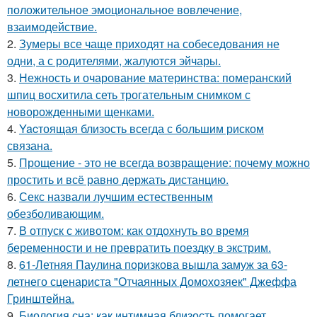
положительное эмоциональное вовлечение,
взаимодействие.
2.
Зумеры все чаще приходят на собеседования не
одни, а с родителями, жалуются эйчары.
3.
Нежность и очарование материнства: померанский
шпиц восхитила сеть трогательным снимком с
новорожденными щенками.
4.
Yacтоящая близость всегда с большим риском
связана.
5.
Прощение - это не всегда возвращение: почему можно
простить и всё равно держать дистанцию.
6.
Секс назвали лучшим естественным
обезболивающим.
7.
В отпуск с животом: как отдохнуть во время
беременности и не превратить поездку в экстрим.
8.
61-Летняя Паулина поризкова вышла замуж за 63-
летнего сценариста "Отчаянных Домохозяек" Джеффа
Гринштейна.
9.
Биология сна: как интимная близость помогает