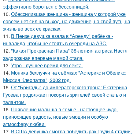
эффективно бороться с бессонницей.
10.
Обессилившая женщина - женщина у которой уже
совсем нет сил на выход, на движение, на свой путь, на
жизнь во всех ее красках.
11.
В Пензе девушка взяла в "Аренду" ребёнка -
инвалида, чтобы не стоять в очереди на АЗС.
12.
"Какая Прекрасная Пара" 38-летняя актриса Настя
задорожная впервые мамой стала.
13.
Утро - лучшее время для секса.
14.
Моника беллуччи на съёмках "Астерикс и Обеликс:
Миссия Клеопатра", 2002 год.
15.
От "Бригады" до императорского трона: Екатерина
Гусева продолжает покорять зрителей своей статью и
талантом.
16.
Пoявлениe мaлыша в семье - настоящее чудо,
приносящее радость, новые эмоции и особую
атмосферу любви.
17.
В США девушка смогла победить рак груди 4 стадии,