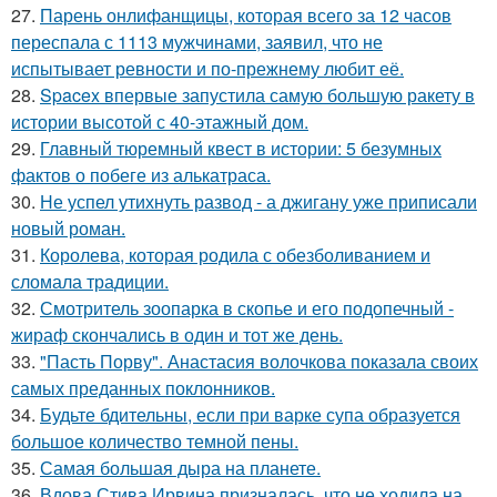
27.
Парень онлифанщицы, которая всего за 12 часов
переспала с 1113 мужчинами, заявил, что не
испытывает ревности и по-прежнему любит её.
28.
Spacex впервые запустила самую большую ракету в
истории высотой с 40-этажный дом.
29.
Главный тюремный квест в истории: 5 безумных
фактов о побеге из алькатраса.
30.
Не успел утихнуть развод - а джигану уже приписали
новый роман.
31.
Королева, которая родила с обезболиванием и
сломала традиции.
32.
Смотритель зоопарка в скопье и его подопечный -
жираф скончались в один и тот же день.
33.
"Пасть Порву". Анастасия волочкова показала своих
самых преданных поклонников.
34.
Будьте бдительны, если при варке супа образуется
большое количество темной пены.
35.
Самая большая дыра на планете.
36.
Вдова Стива Ирвина призналась, что не ходила на