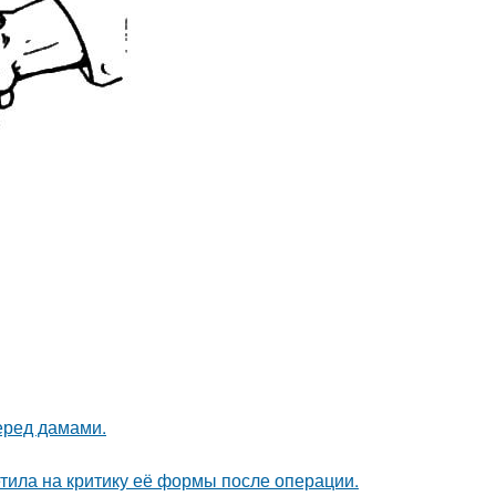
еред дамами.
тила на критику её формы после операции.