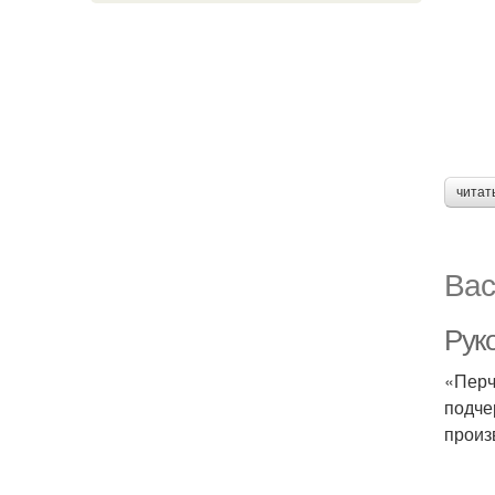
читат
Вас
Рук
«Перч
подче
произ