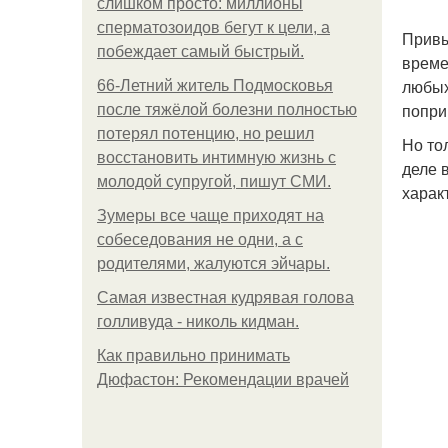
слишком просто: миллионы
сперматозоидов бегут к цели, а
Привы
побеждает самый быстрый.
време
любых
66-Летний житель Подмосковья
попри
после тяжёлой болезни полностью
потерял потенцию, но решил
Но то
восстановить интимную жизнь с
деле 
молодой супругой, пишут СМИ.
харак
Зумеры все чаще приходят на
собеседования не одни, а с
родителями, жалуются эйчары.
Самая известная кудрявая голова
голливуда - николь кидман.
Как правильно принимать
Дюфастон: Рекомендации врачей