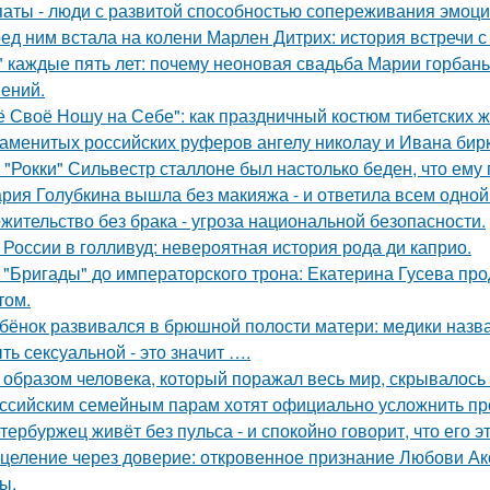
аты - люди с развитой способностью сопереживания эмоцио
ед ним встала на колени Марлен Дитрих: история встречи с
" каждые пять лет: почему неоновая свадьба Марии горбань 
ений.
ё Своё Ношу на Себе": как праздничный костюм тибетских 
аменитых российских руферов ангелу николау и Ивана бирку
 "Рокки" Сильвестр сталлоне был настолько беден, что ему
рия Голубкина вышла без макияжа - и ответила всем одной
жительство без брака - угроза национальной безопасности.
 России в голливуд: невероятная история рода ди каприо.
 "Бригады" до императорского трона: Екатерина Гусева про
том.
бёнок развивался в брюшной полости матери: медики назва
ть сексуальной - это значит ….
 образом человека, который поражал весь мир, скрывалось 
ссийским семейным парам хотят официально усложнить пр
тербуржец живёт без пульса - и спокойно говорит, что его эт
целение через доверие: откровенное признание Любови Ак
ы.