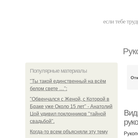
если тебе труд
Рук
Популярные материалы
Отк
"Ты такой единственный на всём
белом свете …":
"Обвенчался с Женой, с Которой в
Браке уже Около 15 лет" - Анатолий
Вид
Цой удивил поклонников "тайной
рук
свадьбой".
Когда-то всем объясняли эту тему
Рукоп