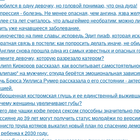
юбился в одну девочку, но головой понимаю, что она дура!
прессия - болезнь. Не менее опасная, чем ангина, язва жел
лее ста лет считалось, что альцгеймер необратим: можно л
ить уже начавшееся заболевание.
иночество на пике славы: исповедь Эдит пиаф, которая иск
ратная связь в постели: как попросить делать иначе, не оби
Англии снова прошла одна из самых известных и опасных гоно
мните девочку, которую разрезало катером?
липп Киркоров рассказал, как воспитывает самостоятельнос
алипаю" на мужчину: откуда берётся эмоциональная зависи
чь Брюса Уиллиса Румер рассказала о его состоянии - акте
цией.
брошенная костромская глушь и ее единственный выживш
чему женщины увеличивают губы?
его две чашки кофе перед сексом способны значительно пр
ссияне до 39 лет могут получить статус молодёжи по верси
нистр труда котяков выкатил новый план по спасению дем
 ребенка к 2030 году.