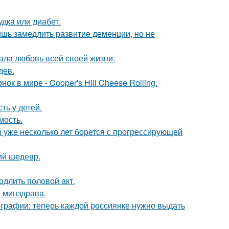
удка или диабет.
ишь замедлить развитие деменции, но не
ала любовь всей своей жизни.
дев.
к в мире - Cooper's Hill Cheese Rolling.
ть у детей.
мость.
р уже несколько лет борется с прогрессирующей
ий шедевр.
одлить половой акт.
и минздрава.
ографии: теперь каждой россиянке нужно выдать