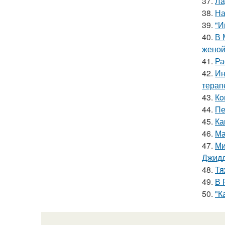
37.
Ла
38.
На
39.
"И
40.
В 
женой
41.
Ра
42.
Ин
терап
43.
Кo
44.
Пе
45.
Ка
46.
Ма
47.
Ми
Джидд
48.
Тя
49.
В 
50.
"К