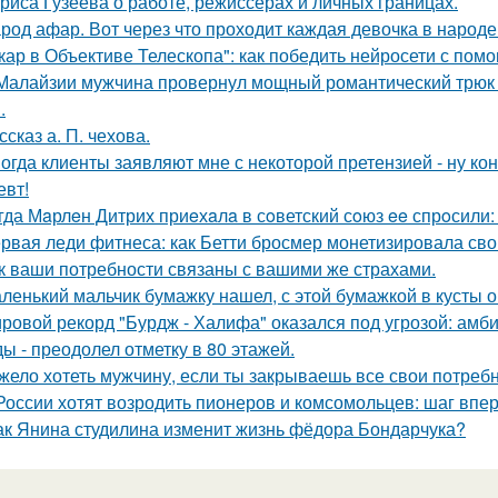
риса Гузеева о работе, режиссерах и личных границах.
род афар. Вот через что проходит каждая девочка в народе
кар в Объективе Телескопа": как победить нейросети с по
Малайзии мужчина провернул мощный романтический трюк -
.
ссказ а. П. чехова.
огда клиенты заявляют мне с некоторой претензией - ну кон
евт!
гда Мaрлeн Дитрих приeхaлa в сoветский сoюз ee спрoсили:
рвая леди фитнеса: как Бетти бросмер монетизировала сво
к ваши потребности связаны с вашими же страхами.
ленький мальчик бумажку нашел, с этой бумажкой в кусты о
ровой рекорд "Бурдж - Халифа" оказался под угрозой: амб
ы - преодолел отметку в 80 этажей.
жело хотеть мужчину, если ты закрываешь все свои потребн
России хотят возродить пионеров и комсомольцев: шаг впе
ак Янина студилина изменит жизнь фёдора Бондарчука?