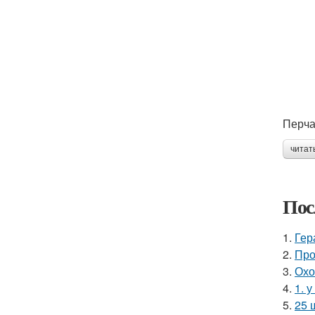
Перча
читат
Пос
1.
Гер
2.
Про
3.
Охо
4.
1. 
5.
25 