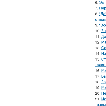
6.
Эмп
7.
Пер
8.
"Да
отнош
9.
"Вс
10.
Зн
11.
До
12.
Ма
13.
Со
14.
Из
15.
От
талан
16.
Ре
17.
Бы
18.
За
19.
Ро
20.
Пе
21.
Ис
травм