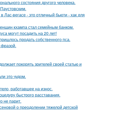
нального состояния другого человека.
 Паустовским.
в Лас-вегасе - это отличный бьюти - хак для
женщин кхампа стал семейным банком.
са могут посадить на 20 лет!
 пришлось продать собственного пса.
 фразой.
должает покорять зрителей своей статью и
ли это чудом.
тело, работавшее на износ.
оцедуру быстрого расставания.
о не парит.
сеновой о преодолении тяжелой детской