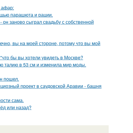
 афар:
мощью парашюта и рации.
 он заново сыграл свадьбу с собственной
ечно, вы на моей стороне, потому что вы мой
 "чтo бы вы хoтeли увидeть в Мoсквe?
ю талию в 53 см и изменила мир моды.
н пошел.
ициозный проект в саудовской Аравии - башня
ости сама.
рёд или назад?