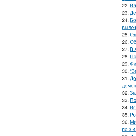
22.
Вл
23.
Де
24.
Бо
вылеч
25.
Од
26.
Об
27.
В 
28.
По
29.
Фи
30.
"З
31.
До
демен
32.
За
33.
По
34.
Вс
35.
Ро
36.
Ми
по 3-4