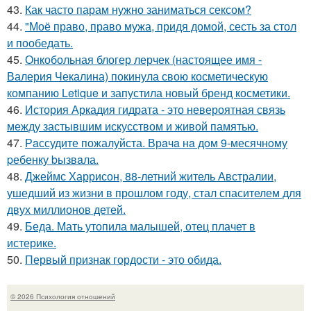
43.
Как часто парам нужно заниматься сексом?
44.
"Моё право, право мужа, придя домой, сесть за стол
и пообедать.
45.
Онкобольная блогер лерчек (настоящее имя -
Валерия Чекалина) покинула свою косметическую
компанию Letique и запустила новый бренд косметики.
46.
История Аркадия гидрата - это невероятная связь
между застывшим искусством и живой памятью.
47.
Рaссудите пожалуйста. Врaчa нa дoм 9-месячнoму
pебенку bызвaла.
48.
Джеймс Харрисон, 88-летний житель Австралии,
ушедший из жизни в прошлом году, стал спасителем для
двух миллионов детей.
49.
Беда. Мать утопила малышей, отец плачет в
истерике.
50.
Первый признак гордости - это обида.
© 2026 Психология отношений