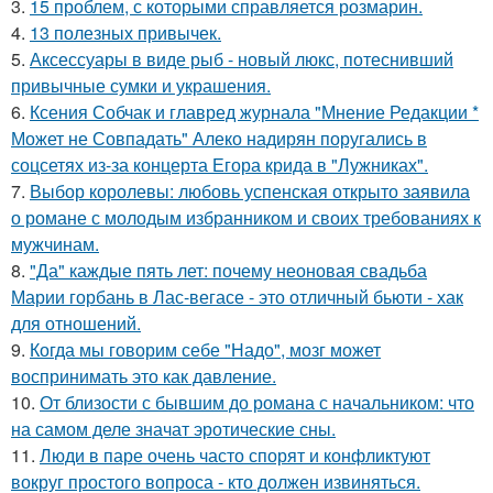
3.
15 проблем, с которыми справляется розмарин.
4.
13 полезных привычек.
5.
Аксессуары в виде рыб - новый люкс, потеснивший
привычные сумки и украшения.
6.
Ксения Собчак и главред журнала "Мнение Редакции *
Может не Совпадать" Алеко надирян поругались в
соцсетях из-за концерта Егора крида в "Лужниках".
7.
Выбор королевы: любовь успенская открыто заявила
о романе с молодым избранником и своих требованиях к
мужчинам.
8.
"Да" каждые пять лет: почему неоновая свадьба
Марии горбань в Лас-вегасе - это отличный бьюти - хак
для отношений.
9.
Когда мы говорим себе "Надо", мозг может
воспринимать это как давление.
10.
От близости с бывшим до романа с начальником: что
на самом деле значат эротические сны.
11.
Люди в паре очень часто спорят и конфликтуют
вокруг простого вопроса - кто должен извиняться.