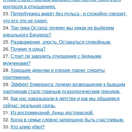
контроля в отношениях.
23.
Петербуржец живёт без пульса - и спокойно говорит,
что его это не парит.
24.
Три лика Остапа: почему мы никак не выберем
идеального Бендера?
25.
Раздражение, злость. Оставаться спокойным.
26.
Почему я одна?
27.
Стоит ли заводить отношения с бедными
мужчинами?
28.
Хорошие девочки и плохие парни: секреты
притяжения.
29.
Эффект бумеранга: почему возвращение к бывшим
партнерам стало главным психологическим трендом.
30.
Как нас наказывали в детстве и как мы общаемся
сейчас: реальная связь.
31.
Из воспоминаний. Анны достоевской.
32.
Когда в семье словно запрещено быть счастливым.
33.
Кто алию убил?