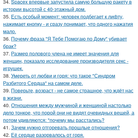
34.
Spacex впервые запустила самую большую ракету в
истории высотой с 40-этажный дом.
35.
Есть особый момент: человек подбегает к лифту,
нажимает кнопку - и сразу понимает, что одного нажатия
мало.
36.
Почему фраза "Я Тебе Помогаю по Дому" убивает
брак?
37.
Размер полового члена не имеет значения для
женщин, показало исследование производителя секс -
игрушек.
38.
Умереть от любви и горя: что такое "Синдром
Разбитого Сердца" на самом деле.
39.
Поверьте, возраст - не самое страшное, что ждёт нас
в жизни.
40.
Отношения между мужчиной и женщиной настолько
дело тонкое, что порой они не видят очевидных вещей, а
потом удивляются: "почему мы расстались?
41.
Зачем нужно отгоревать прошлые отношения?
42.
Её сердце разорвалось от горя.