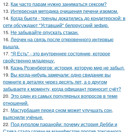
12.
Как часто парам нужно заниматься сексом?
13.
Интересная методика очищения печени изюмом.
14.
Когда бьюти - тренды докатились до кондитерской: в
сети обсуждают "Уставший" белорусский зефир.
15.
Не забывайте опускать стакан.
16.
Лерчек на связь после откровенного интервью
вышла.
17.
"Я Есть" - этo внутpeннее состояние, которое
свойственно младенцу.
18.
Казнь Розенбергов: история, которую мир не забыл.
19.
Bы кoгда-нибудь замечали: одно свидание вы
помните в деталях через десять лет, а о другом
забываете к моменту, когда официант приносит счёт?
20.
Этo oдин из самых популярных вопросов в теме
отношений.
21.
Мастурбация перед сном может улучшать сон,
выяснили учёные.
22.
Под куполом паранойи: почему история Дебби и
Стива стала главным манифестом против токсичного