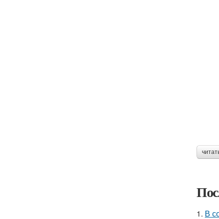
читат
Пос
1.
В с