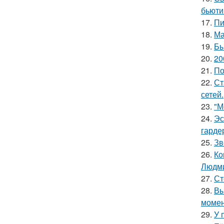
бьюти
17.
Пи
18.
Ма
19.
Бы
20.
20
21.
По
22.
Ст
сетей.
23.
"М
24.
Эс
гарде
25.
Зв
26.
Ко
Людми
27.
Ст
28.
Вы
момен
29.
У 