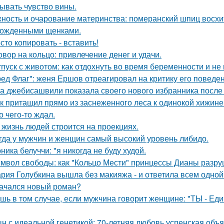
ывать чувство вины.
ность и очарование материнства: померанский шпиц восхи
ожденными щенками.
сто копировать - вставить!
овор на кольцо: привлечение денег и удачи.
тпуск с животом: как отдохнуть во время беременности и не 
ред Флаг": женя Ершов отреагировал на критику его поведен
а джебисашвили показала своего нового избранника после
к притащил прямо из заснеженного леса к одинокой хижине 
о чего-то ждал.
 жизнь людей строится на проекциях.
гда у мужчин и женщин самый высокий уровень либидо.
ника белуччи: "я никогда не буду худой.
мвол свободы: как "Кольцо Мести" принцессы Дианы разру
рия Голубкина вышла без макияжа - и ответила всем одной
ачался новый роман?
шь в том случае, если мужчина говорит женщине: "ТЫ - Еди
н с идеальной генетикой: 70-летняя любовь успенская объ