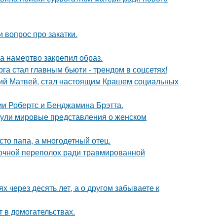
 вопрос про закатки.
 а намертво закрепил образ.
га стал главным бьюти - трендом в соцсетях!
ний Матвей, стал настоящим Крашем социальных
ии Робертс и Бенджамина Брэтта.
рнули мировые представления о женском
то папа, а многодетный отец.
ночной переполох ради травмированной
х через десять лет, а о другом забываете к
т в домогательствах.