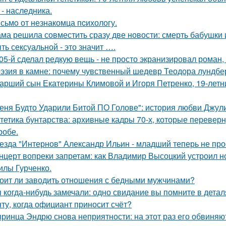
 - наследника.
сьмo от незнакомца пcихологу.
ма решила совместить сразу две новости: смерть бабушки и
ть сексуальной - это значит ….
05-й сделал редкую вещь - не просто экранизировал роман,
эзия в камне: почему чувственный шедевр Теодора лундбер
арший сын Екатерины Климовой и Игоря Петренко, 19-лет
еня Будто Ударили Битой ПО Голове": история любви Джул
тетика бунтарства: архивные кадры 70-х, которые переве
робе.
езда "Интернов" Александр Ильин - младший теперь не прос
нцерт вопреки запретам: как Владимир Высоцкий устроил 
лы Гурченко.
оит ли заводить отношения с бедными мужчинами?
 когда-нибудь замечали: одно свидание вы помните в деталя
ту, когда официант приносит счёт?
принца Эндрю снова неприятности: на этот раз его обвиняю