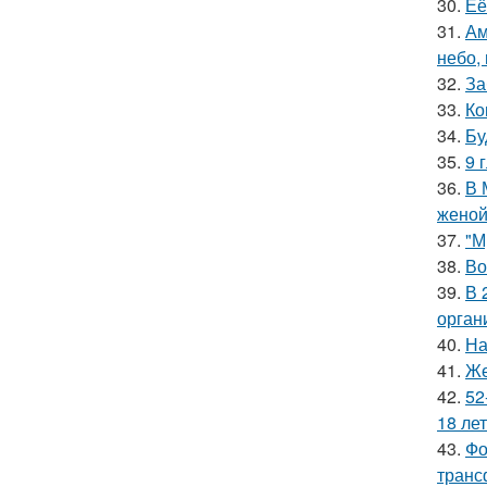
30.
Её
31.
Ам
небо,
32.
За
33.
Ко
34.
Бу
35.
9 
36.
В 
женой
37.
"М
38.
Во
39.
В 
орган
40.
На
41.
Же
42.
52
18 лет
43.
Фо
транс