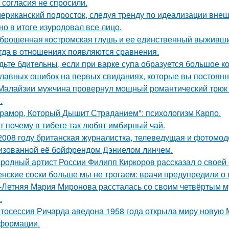
 согласия не спросили.
ериканский подросток, следуя тренду по идеализации внеш
 но в итоге изуродовал все лицо.
брошенная костромская глушь и ее единственный выживш
гда в отношениях появляются сравнения.
дьте бдительны, если при варке супа образуется большое к
главных ошибок на первых свиданиях, которые вы постоян
Малайзии мужчина провернул мощный романтический трюк -
.
рамор, Который Дышит Страданием": психологизм Карпо.
т почему в тибете так любят имбирный чай.
2008 году британская журналистка, телеведущая и фотомоде
изованной её бойфрендом Дэниелом линчем.
родный артист России Филипп Киркоров рассказал о своей 
нские соски больше мы не трогаем: врачи предупредили о 
-Летняя Мария Миронова рассталась со своим четвёртым м
.
тосессия Ричарда аведона 1958 года открыла миру новую 
формации.