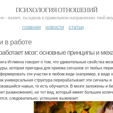
ПСИХОЛОГИЯ ОТНОШЕНИЙ
но - значит, ты идешь в правильном направлении. твой вн
главная
новости
статьи
и в работе
 работает мозг: основные принципы и ме
нига Иглмена говорит о том, что удивительные свойства мо
туры, которая пригодна для приема сигналов от любых пер
 формировать эти участки в любом виде (например, в виде хв
как универсальная структура перерабатывает эти сигналы и 
овавшийся навык, то есть обучается. В мозге заложены и бе
нкт размножения), но тот вид, который имеет большее коли
ется, следовательно, успешнее выживает.