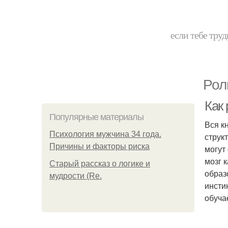
если тебе труд
Рол
Как
Популярные материалы
Вся к
Психология мужчина 34 года.
струк
Причины и факторы риска
могут
мозг 
Старый рассказ о логике и
образ
мудрости (Re.
инсти
обуча