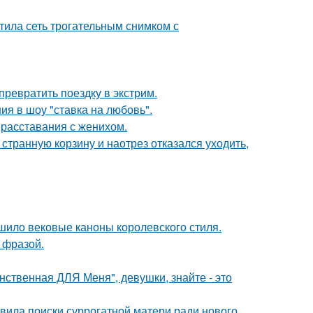
тила сеть трогательным снимком с
превратить поездку в экстрим.
ия в шоу "ставка на любовь".
 расставания с женихом.
странную корзину и наотрез отказался уходить,
шило вековые каноны королевского стиля.
 фразой.
нственная ДЛЯ Меня", девушки, знайте - это
явила поиски суррогатной матери ради нового