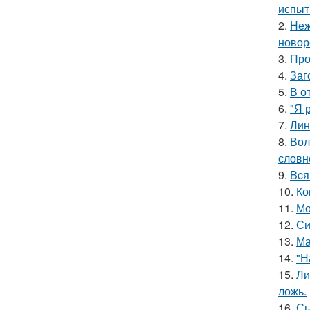
испыт
2.
Неж
новор
3.
Про
4.
Заг
5.
В о
6.
"Я 
7.
Лин
8.
Вол
словн
9.
Bcя
10.
Ко
11.
Мо
12.
Си
13.
Ма
14.
"Н
15.
Ли
ложь.
16.
Сы