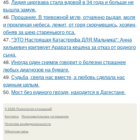
45.
Лидия циргвава стала вдовой в 34 года и больше не
вышла замуж.
46.
Прощание. В тревожной мгле, отчаянно рыдая, моля
и проклиная небеса, лежит, от горя скорчившись, хозяин,
обняв за шею старенького пса.
47.
"ЭТО Настоящая Катастрофа ДЛЯ Мальчика": Анна
хилькевич критикует Арарата кещяна за отказ от родного
сына.
48.
Иногда один снимок говорит о болезни страшнее
любых диагнозов на бумаге.
49.
Судьба, свела нас вместе, а любовь сделала нас
единым целым.
50.
Мост без единого гвоздя, находится в Дагестане.
© 2026 Психология отношений
Контакты
Пользовательское соглашение
Политика конфидециальности
Обратная связь