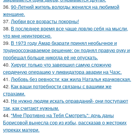
36.
90-Летний житель вологды женился на любимой
женщине.
37.
Любви все возрасты покорны!
38.
В последнее время все чаще ловлю себя на мысли,
что мне неинтересно.
39.
В 1973 году Амар бхарати принял необычное и
трудноосознаваемое решение: он поднял правую руку и
пообещал больше никогда её не опускать.
40.
Хирург только что завершил самую сложную
сердечную операцию у ликвидатора аварии на Чаэс.
41.
Любовь без ревности: как жила Наталья крачковская.
42.
Как ваши потребности связаны с вашими же
страхами.
43.
Не нужно людям искать оправданий- они поступают
так, как считают нужным.
44.
"Мне Противно на Тебя Смотреть": дочь даны
Борисовой вынесла сор из избы, рассказав о жестоких
упреках матери.