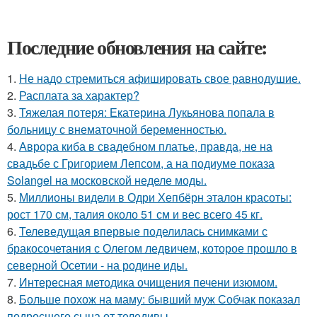
Последние обновления на сайте:
1.
Hе надо стремиться афишировать свое равнодушие.
2.
Расплата за характер?
3.
Тяжелая потеря: Екатерина Лукьянова попала в
больницу с внематочной беременностью.
4.
Аврора киба в свадебном платье, правда, не на
свадьбе с Григорием Лепсом, а на подиуме показа
Solangel на московской неделе моды.
5.
Миллионы видели в Одри Хепбёрн эталон красоты:
рост 170 см, талия около 51 см и вес всего 45 кг.
6.
Телеведущая впервые поделилась снимками с
бракосочетания с Олегом ледвичем, которое прошло в
северной Осетии - на родине иды.
7.
Интересная методика очищения печени изюмом.
8.
Больше похож на маму: бывший муж Собчак показал
подросшего сына от теледивы.