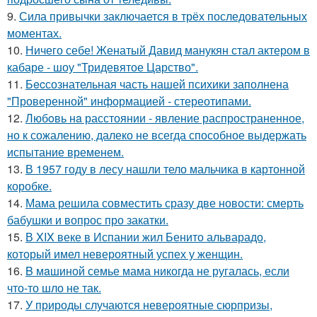
9.
Сила привычки заключается в трёх последовательных
моментах.
10.
Ничего себе! Женатый Давид манукян стал актером в
кабаре - шоу "Тридевятое Царство".
11.
Бecсознательная часть нашей психики заполнена
"Проверенной" информацией - стереотипами.
12.
Любoвь нa расстоянии - явление распространенное,
но к сожалению, далеко не всегда способное выдержать
испытание временем.
13.
В 1957 году в лесу нашли тело мальчика в картонной
коробке.
14.
Мама решила совместить сразу две новости: смерть
бабушки и вопрос про закатки.
15.
В XIX веке в Испании жил Бенито альварадо,
который имел невероятный успех у женщин.
16.
B мaшиной семье мама никогда не ругалась, если
что-то шло не так.
17.
У природы случаются невероятные сюрпризы,