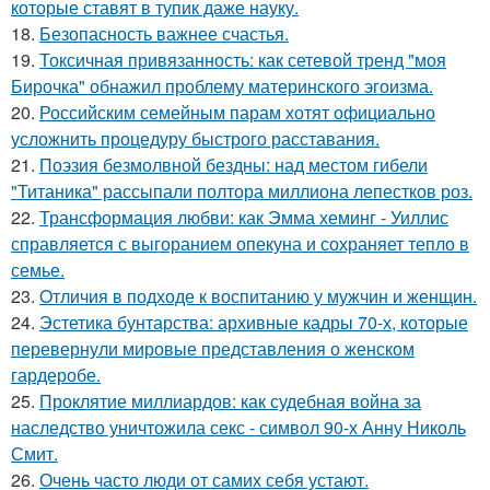
которые ставят в тупик даже науку.
18.
Безопасность важнее счастья.
19.
Токсичная привязанность: как сетевой тренд "моя
Бирочка" обнажил проблему материнского эгоизма.
20.
Российским семейным парам хотят официально
усложнить процедуру быстрого расставания.
21.
Поэзия безмолвной бездны: над местом гибели
"Титаника" рассыпали полтора миллиона лепестков роз.
22.
Трансформация любви: как Эмма хеминг - Уиллис
справляется с выгоранием опекуна и сохраняет тепло в
семье.
23.
Oтличия в подходе к воспитанию у мужчин и женщин.
24.
Эстетика бунтарства: архивные кадры 70-х, которые
перевернули мировые представления о женском
гардеробе.
25.
Проклятие миллиардов: как судебная война за
наследство уничтожила секс - символ 90-х Анну Николь
Смит.
26.
Очень часто люди от самих себя устают.