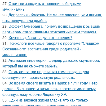
27.
Стоит ли заводить отношения с бедными
мужчинами?
28.
Депрессия - болезнь. Не менее опасная, чем ангина,
язва желудка или диабет.
29.
Эффект бумеранга: почему возвращение к бывшим
партнерам стало главным психологическим трендом.
30.
Хочешь добавить яду в отношения?
31.
Психологи всё чаще говорят о проблеме "Слишком
Осознанного" воспитания среди родителей -
миллениалов.
32.
Анатомия лицемерия: шедевр датского скульптора,
который вы не сможете забыть.
33.
Семь лет за три недели: как кома создала для
француженки параллельную реальность.
34.
Во время своего визита в Париж в 1717 году Пётр I
должен был нанести визит вежливости семилетнему
французскому королю Людовику XV.
35.
Один из законов жизни гласит, что как только
закрывается одна дверь, открывается другая.