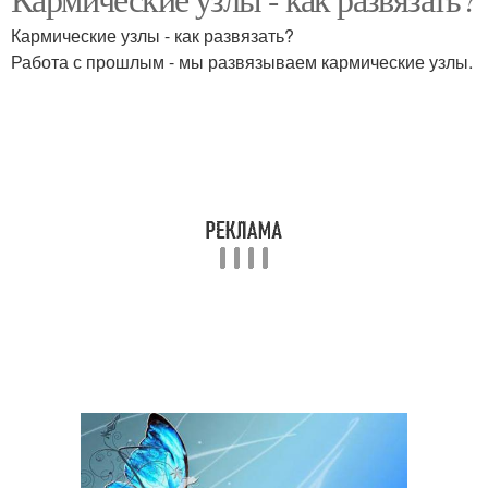
Родинка над губой
Родинки на щеке
Кармические узлы - как развязать?
Работа с прошлым - мы развязываем кармические узлы.
Родинка на правой щеке
Родинка на лбу
Родинки на ногах