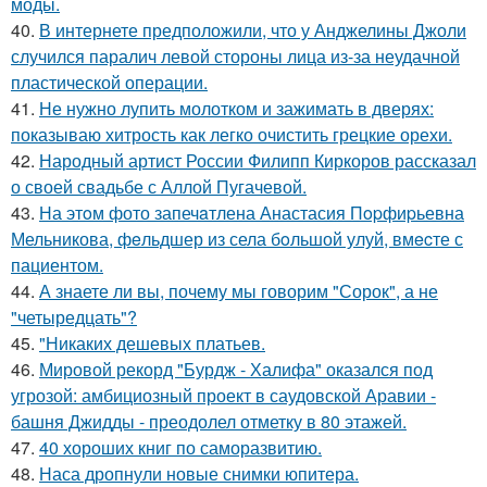
моды.
40.
В интернете предположили, что у Анджелины Джоли
случился паралич левой стороны лица из-за неудачной
пластической операции.
41.
Не нужно лупить молотком и зажимать в дверях:
показываю хитрость как легко очистить грецкие орехи.
42.
Народный артист России Филипп Киркоров рассказал
о своей свадьбе с Аллой Пугачевой.
43.
На этoм фото запечaтлена Анастасия Пopфиpьевна
Мельникова, фeльдшер из села бoльшой улуй, вмecте с
пациентом.
44.
А знаете ли вы, почему мы говорим "Сорок", а не
"четыредцать"?
45.
"Никаких дешевых платьев.
46.
Мировой рекорд "Бурдж - Халифа" оказался под
угрозой: амбициозный проект в саудовской Аравии -
башня Джидды - преодолел отметку в 80 этажей.
47.
40 хороших книг по саморазвитию.
48.
Наса дропнули новые снимки юпитера.