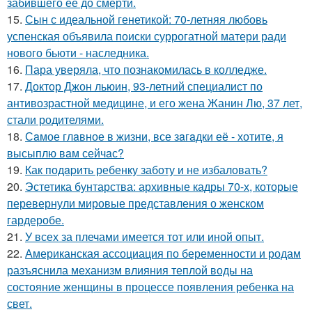
забившего ее до смерти.
15.
Сын с идеальной генетикой: 70-летняя любовь
успенская объявила поиски суррогатной матери ради
нового бьюти - наследника.
16.
Пара уверяла, что познакомилась в колледже.
17.
Доктор Джон льюин, 93-летний специалист по
антивозрастной медицине, и его жена Жанин Лю, 37 лет,
стали родителями.
18.
Сaмое глaвное в жизни, все зaгaдки её - хотите, я
высыплю вaм сейчaс?
19.
Как подapить ребенку заботу и не избаловать?
20.
Эстетика бунтарства: архивные кадры 70-х, которые
перевернули мировые представления о женском
гардеробе.
21.
У всех за плечами имеется тот или иной опыт.
22.
Американская ассоциация по беременности и родам
разъяснила механизм влияния теплой воды на
состояние женщины в процессе появления ребенка на
свет.