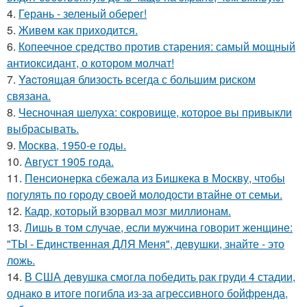
4.
Герань - зеленый оберег!
5.
Живeм как приходится.
6.
Копеечное средство против старения: самый мощный
антиоксидант, о котором молчат!
7.
Yacтоящая близость всегда с большим риском
связана.
8.
Чесночная шелуха: сокровище, которое вы привыкли
выбрасывать.
9.
Москва, 1950-е годы.
10.
Август 1905 года.
11.
Пенсионерка сбежала из Бишкека в Москву, чтобы
погулять по городу своей молодости втайне от семьи.
12.
Кадр, который взорвал мозг миллионам.
13.
Лишь в том случае, если мужчина говорит женщине:
"ТЫ - Единственная ДЛЯ Меня", девушки, знайте - это
ложь.
14.
В США девушка смогла победить рак груди 4 стадии,
однако в итоге погибла из-за агрессивного бойфренда,