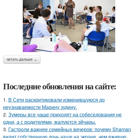
читать дальше →
Последние обновления на сайте:
1.
В Сети раскритиковали изменившуюся до
неузнаваемости Марину зудину.
2.
Зумеры все чаще приходят на собеседования не
одни, а с родителями, жалуются эйчары.
3.
Гастроли важнее семейных вечеров: почему Shaman
видит собственную дочь чаще на экране, чем вживую.