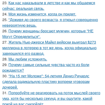
23.
Как нас наказывали в детстве и как мы общаемся
сейчас: реальная связь.
24.
Моя жизнь изменится, когда он придет.
25.
"Доживя до своего возpаста, я открыл совершенно
невероятную вещь.
26.
Почему женщины бросают мужчин, которые "НЕ
Могут Определиться".
27.
Житель Нью-джерси Майкл вейрски выиграл $273
миллиона в лотерею в тот же день, когда официально
завершился его развод.
28.
Мы любим усложнять.
29.
Почему самые сильные чувства часто из боли
рождаются?
30.
"На 15 лет Моложе": 54-летняя Дениз Ричардс
сделала радикальную пластику вопреки уговорам
дочерей.
31.
Попробуйте не реагировать на поток мыслей своего
ума, хотя бы несколько секунд, и вы ощутите, какой
покой на вас снизойдёт.