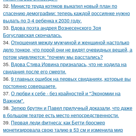
32.
Министр труда котяков выкатил новый план по
спасению демографии: теперь каждой россиянке нужно
выдать по 3-4 ребенка к 2030 году.
33.
Вдова поэта андрея Вознесенского Зоя
Богуславская скончалась.
34.
Отношения между мужчиной и женщиной настолько
дело тонкое, что порой они не видят очевидных вещей, а
потом удивляются: "почему мы расстались?
35.
Вдова Стива Ирвина призналась, что не ходила на
свидания после его смерти.
36.
9 главных ошибок на первых свиданиях, которые вы
постоянно совершаете.
37.
О любви к себе - без крайностей и "Экономии на
Важном".
38.
Зепюр брутян и Павел прилучный доказали, что даже
в большом театре есть место непосредственности.
39.
Первая леди фитнеса: как Бетти бросмер
монетизировала свою талию в 53 см и изменила мир