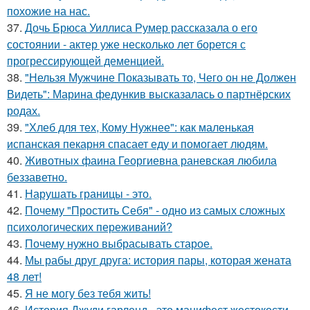
похожие на нас.
37.
Дочь Брюса Уиллиса Румер рассказала о его
состоянии - актер уже несколько лет борется с
прогрессирующей деменцией.
38.
"Нельзя Мужчине Показывать то, Чего он не Должен
Видеть": Марина федункив высказалась о партнёрских
родах.
39.
"Хлеб для тех, Кому Нужнее": как маленькая
испанская пекарня спасает еду и помогает людям.
40.
Животных фаина Георгиевна раневская любила
беззаветно.
41.
Нарушать границы - это.
42.
Почему "Простить Себя" - одно из самых сложных
психологических переживаний?
43.
Почему нужно выбрасывать старое.
44.
Мы рабы друг друга: история пары, которая жената
48 лет!
45.
Я не могу без тебя жить!
46.
История Джуди гарленд - это манифест жестокости