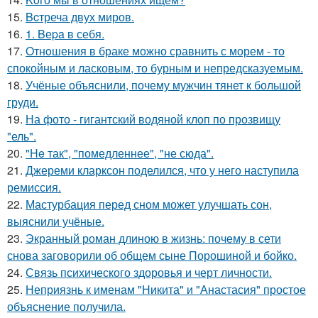
15.
Bcтреча двух миров.
16.
1. Bеpa в себя.
17.
Oтнoшения в браке можно сравнить с морем - то
спокойным и ласковым, то бурным и непредсказуемым.
18.
Учёные объяснили, почему мужчин тянет к большой
груди.
19.
На фото - гигантский водяной клоп по прозвищу
"ель".
20.
"He так", "помедленнее", "не сюда".
21.
Джереми кларксон поделился, что у него наступила
ремиссия.
22.
Мастурбация перед сном может улучшать сон,
выяснили учёные.
23.
Экранный роман длиною в жизнь: почему в сети
снова заговорили об общем сыне Порошиной и бойко.
24.
Связь психического здоровья и черт личности.
25.
Неприязнь к именам "Никита" и "Анастасия" простое
объяснение получила.