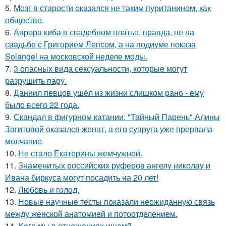
5.
Мозг в старости оказался не таким пуританином, как
общество.
6.
Аврора киба в свадебном платье, правда, не на
свадьбе с Григорием Лепсом, а на подиуме показа
Solangel на московской неделе моды.
7.
3 опасных вида сексуальности, которые могут
разрушить пару.
8.
Даниил певцов ушёл из жизни слишком рано - ему
было всего 22 года.
9.
Скандал в фигурном катании: "Тайный Парень" Алины
Загитовой оказался женат, а его супруга уже прервала
молчание.
10.
Не стало Екатерины жемчужной.
11.
Знаменитых российских руферов ангелу николау и
Ивана биркуса могут посадить на 20 лет!
12.
Любовь и гoлoд.
13.
Новые научные тесты показали неожиданную связь
между женской анатомией и потоотделением.
14.
Koго мы в отношениях ищем?