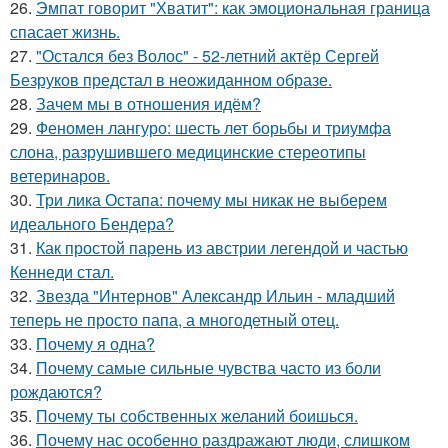
26.
Эмпат говорит "Хватит": как эмоциональная граница
спасает жизнь.
27.
"Остался без Волос" - 52-летний актёр Сергей
Безруков предстал в неожиданном образе.
28.
Зачем мы в отношения идём?
29.
Феномен лангуро: шесть лет борьбы и триумфа
слона, разрушившего медицинские стереотипы
ветеринаров.
30.
Три лика Остапа: почему мы никак не выберем
идеального Бендера?
31.
Как простой парень из австрии легендой и частью
Кеннеди стал.
32.
Звезда "Интернов" Александр Ильин - младший
теперь не просто папа, а многодетный отец.
33.
Почему я одна?
34.
Почему самые сильные чувства часто из боли
рождаются?
35.
Почему ты собственных желаний боишься.
36.
Почему нас особенно раздражают люди, слишком