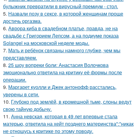
булыжник превратили в вирусный премиум - стол.
5.
Назвали позу в сексе, в которой женщинам проще
достичь оргазма.
6.
Аврора киба в свадебном платье, правда, не на
свадьбе с Григорием Лепсом, а на подиуме показа
Solangel на московской неделе моды.
7.
Мать и ребёнок связаны намного глубже, чем мы
представляем.
8.
25 шоу вопреки боли: Анастасия Волочкова
эмоционально ответила на критику её формы после
операции.
9.
Маргарет куолли и Джек антонофф расстались,
уверены в сети.
10.
Глубоко под землёй, в кромешной тьме, слоны ведут
свою тайную добычу.
11.
Анна невская, которая в 49 лет впервые стала
матерью, ответила на хейт позднего материнства":"никак
не отношусь к критике по этому поводу.