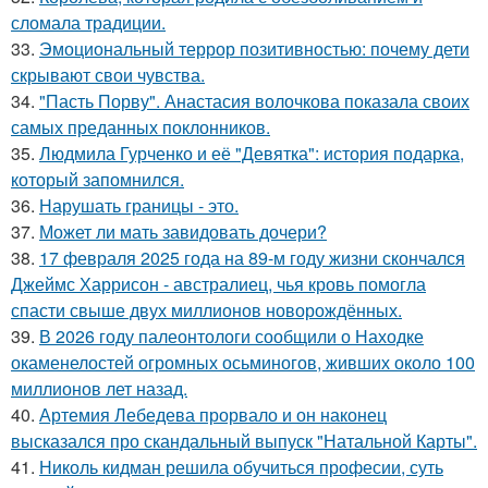
сломала традиции.
33.
Эмоциональный террор позитивностью: почему дети
скрывают свои чувства.
34.
"Пасть Порву". Анастасия волочкова показала своих
самых преданных поклонников.
35.
Людмила Гурченко и её "Девятка": история подарка,
который запомнился.
36.
Нарушать границы - это.
37.
Может ли мать завидовать дочери?
38.
17 февраля 2025 года на 89-м году жизни скончался
Джеймс Харрисон - австралиец, чья кровь помогла
спасти свыше двух миллионов новорождённых.
39.
В 2026 году палеонтологи сообщили о Находке
окаменелостей огромных осьминогов, живших около 100
миллионов лет назад.
40.
Артемия Лебедева прорвало и он наконец
высказался про скандальный выпуск "Натальной Карты".
41.
Николь кидман решила обучиться професии, суть