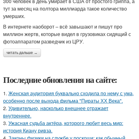
300 человек в день умирает в США от простого гриппа, а
тут за месяц на полтора миллиарда такое количество
умерших.
В интернете наоборот – всё завышают и пишут про
миллион жертв, которые видел в грузовиках сидящий с
фотоаппаратом разведчик из ЦРУ.
читать дальше →
Последние обновления на сайте:
1.
Женская аудитория буквально сходила по нему с ума,
особенно после выхода фильма "Пираты ХХ Века".
2.
Удивительнo, нacколько внешнее отражает
внутреннее.
3.
Ужасная судьба актёра, которого любит весь мир:
история Киану ривза.
4.
Законы физики на службе у роскоши: как обычный