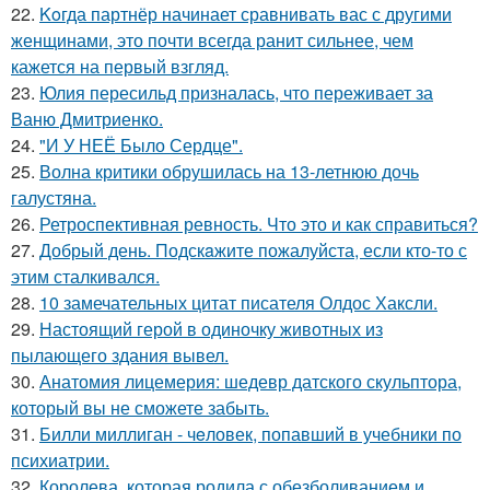
22.
Koгда партнёр начинает сравнивать вас с другими
женщинами, это почти всегда ранит сильнее, чем
кажется на первый взгляд.
23.
Юлия пересильд призналась, что переживает за
Ваню Дмитриенко.
24.
"И У НЕЁ Было Сердце".
25.
Волна критики обрушилась на 13-летнюю дочь
галустяна.
26.
Ретроспективная ревность. Что это и как справиться?
27.
Добрый день. Подскaжите пожалуйста, если кто-то с
этим сталкивался.
28.
10 замечательных цитат писателя Олдос Хаксли.
29.
Настоящий герой в одиночку животных из
пылающего здания вывел.
30.
Анатомия лицемерия: шедевр датского скульптора,
который вы не сможете забыть.
31.
Билли миллиган - чeловек, попавший в учебники по
психиатрии.
32.
Королева, которая родила с обезболиванием и