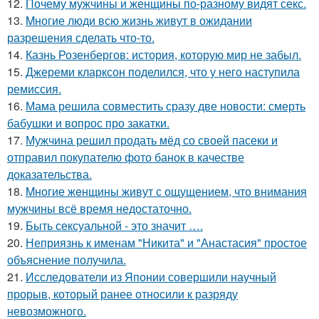
12.
Почему мужчины и женщины по-разному видят секс.
13.
Mногие люди всю жизнь живут в ожидании
разрешения сделать что-то.
14.
Казнь Розенбергов: история, которую мир не забыл.
15.
Джереми кларксон поделился, что у него наступила
ремиссия.
16.
Мама решила совместить сразу две новости: смерть
бабушки и вопрос про закатки.
17.
Мужчина решил продать мёд со своей пасеки и
отправил покупателю фото банок в качестве
доказательства.
18.
Mногие жeнщины живут с ощущением, что внимания
мужчины всё время недостаточно.
19.
Быть сексуальной - это значит ….
20.
Неприязнь к именам "Никита" и "Анастасия" простое
объяснение получила.
21.
Исследователи из Японии совершили научный
прорыв, который ранее относили к разряду
невозможного.