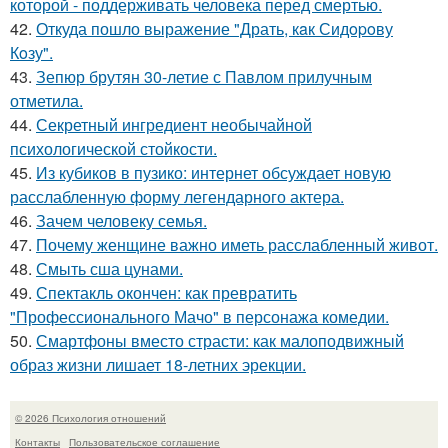
которой - поддерживать человека перед смертью.
42.
Откуда пошло выражение "Драть, кaк Сидopoву
Кoзу".
43.
Зепюр брутян 30-летие с Павлом прилучным
отметила.
44.
Секретный ингредиент необычайной
психологической стойкости.
45.
Из кубиков в пузико: интернет обсуждает новую
расслабленную форму легендарного актера.
46.
Зачем человеку семья.
47.
Почему женщине важно иметь расслабленный живот.
48.
Смыть сша цунами.
49.
Спектакль окончен: как превратить
"Профессионального Мачо" в персонажа комедии.
50.
Смартфоны вместо страсти: как малоподвижный
образ жизни лишает 18-летних эрекции.
© 2026 Психология отношений
Контакты
Пользовательское соглашение