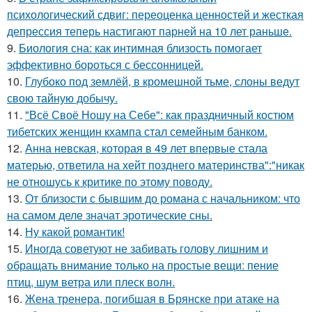
психологический сдвиг: переоценка ценностей и жесткая
депрессия теперь настигают парней на 10 лет раньше.
9.
Биология сна: как интимная близость помогает
эффективно бороться с бессонницей.
10.
Глубоко под землёй, в кромешной тьме, слоны ведут
свою тайную добычу.
11.
"Всё Своё Ношу на Себе": как праздничный костюм
тибетских женщин кхампа стал семейным банком.
12.
Анна невская, которая в 49 лет впервые стала
матерью, ответила на хейт позднего материнства":"никак
не отношусь к критике по этому поводу.
13.
От близости с бывшим до романа с начальником: что
на самом деле значат эротические сны.
14.
Ну какой романтик!
15.
Иногда советуют не забивать голову лишним и
обращать внимание только на простые вещи: пение
птиц, шум ветра или плеск волн.
16.
Жена тренера, погибшая в Брянске при атаке на