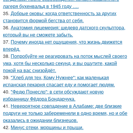
лагеря бухенвальд в 1945 году ….
35.
Добрые оковы: когда ответственность за других
становится формой бегства от себя.
36.
Анатомия лицемерия: шедевр датского скульптора,
который вы не сможете забыть.
37.
Почему иногда нет ощущения, что жизнь движется
вперёд.
38.
Попробуйте не реагировать на поток мыслей своего
ума, хотя бы несколько секунд, и вы ощутите, какой
покой на вас снизойдёт.
39.
"Хлеб для тех, Кому Нужнее": как маленькая
испанская пекарня спасает еду и помогает людям.
40.
"Федю Понесло": в сети обсуждают новую
избранницу Фёдора Бондарчука.
41.
Невероятное совпадение в Алабаме: две близкие
подруги не только забеременели в одно время, но и обе
оказались в ожидании близнецов.
42.
Минус отеки, морщины и прыщи.