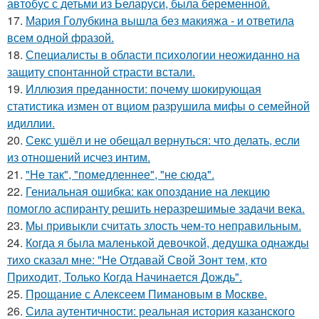
автобус с детьми из Беларуси, была беременной.
17.
Мария Голубкина вышла без макияжа - и ответила
всем одной фразой.
18.
Специалисты в области психологии неожиданно на
защиту спонтанной страсти встали.
19.
Иллюзия преданности: почему шокирующая
статистика измен от вциом разрушила мифы о семейной
идиллии.
20.
Секс ушёл и не обещал вернуться: что делать, если
из отношений исчез интим.
21.
"He так", "помедленнее", "не сюда".
22.
Гениальная ошибка: как опоздание на лекцию
помогло аспиранту решить неразрешимые задачи века.
23.
Mы пpивыкли считать злость чем-то неправильным.
24.
Когда я была маленькой девочкой, дедушка однажды
тихо сказал мне: "Не Отдавай Свой Зонт тем, кто
Приходит, Только Когда Начинается Дождь".
25.
Прощание с Алексеем Пимановым в Москве.
26.
Сила аутентичности: реальная история казанского