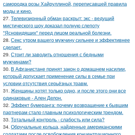
самородка розы Хайруллиной, переписавшей правила
моды и кино.
27.
Телевизионный обман раскрыт: экс - ведущий
мистического шоу доказал полную слепоту
"Ясновидящих" перед лицом реальной болезни.
28.
Секс утром вашего мужчину сильнее и эффективнее
сделает.
29.
Стоит ли заводить отношения с бедными
мужчинами?
30.
В Афганистане принят закон о домашнем насилии,
который допускает применение силы в семье при
условии отсутствия серьёзных травм.
31.
Женщины хотят только одно, и после этого они все
одинаковые - Ален Делон.
32.
Эффект бумеранга: почему возвращение к бывшим
партнерам стало главным психологическим трендом.
33.
Тотальный контроль - слабость или сила?
34.
Обручальные кольца, найденные американскими
солдатами после освобождения концентрационного