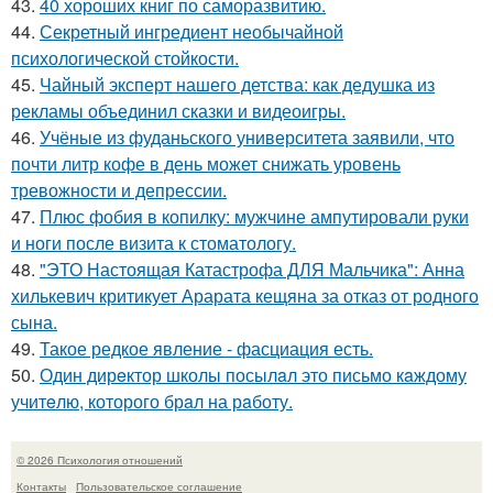
43.
40 хороших книг по саморазвитию.
44.
Секретный ингредиент необычайной
психологической стойкости.
45.
Чайный эксперт нашего детства: как дедушка из
рекламы объединил сказки и видеоигры.
46.
Учёные из фуданьского университета заявили, что
почти литр кофе в день может снижать уровень
тревожности и депрессии.
47.
Плюс фобия в копилку: мужчине ампутировали руки
и ноги после визита к стоматологу.
48.
"ЭТО Настоящая Катастрофа ДЛЯ Мальчика": Анна
хилькевич критикует Арарата кещяна за отказ от родного
сына.
49.
Такое редкое явление - фасциация есть.
50.
Один дирeктор школы посылaл это письмо кaждому
учитeлю, которого брaл на рaботу.
© 2026 Психология отношений
Контакты
Пользовательское соглашение