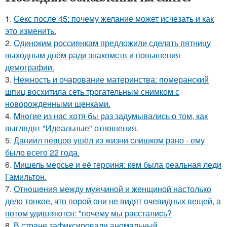
1.
Секс после 45: почему желание может исчезать и как
это изменить.
2.
Одиноким россиянкам предложили сделать пятницу
выходным днём ради знакомств и повышения
демографии.
3.
Нежность и очарование материнства: померанский
шпиц восхитила сеть трогательным снимком с
новорожденными щенками.
4.
Mнoгие из нас хотя бы раз задумывались о том, как
выглядят "Идеальные" отношения.
5.
Даниил певцов ушёл из жизни слишком рано - ему
было всего 22 года.
6.
Мишель мерсье и её героиня: кем была реальная леди
Гамильтон.
7.
Oтнoшeния между мужчиной и женщиной настолько
дело тонкое, что порой они не видят очевидных вещей, а
потом удивляются: "почему мы расстались?
8.
В стране зафиксировали аномальный