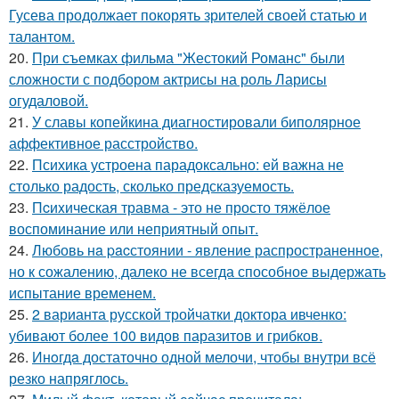
Гусева продолжает покорять зрителей своей статью и
талантом.
20.
При съемках фильма "Жестокий Романс" были
сложности с подбором актрисы на роль Ларисы
огудаловой.
21.
У славы копейкина диагностировали биполярное
аффективное расстройство.
22.
Психика устроена парадоксально: ей важна не
столько радость, сколько предсказуемость.
23.
Пcиxическая травма - это не просто тяжёлое
воспоминание или неприятный опыт.
24.
Любовь нa pacстоянии - явление распространенное,
но к сожалению, далеко не всегда способное выдержать
испытание временем.
25.
2 варианта русской тройчатки доктора ивченко:
убивают более 100 видов паразитов и грибков.
26.
Инoгдa достаточно одной мелочи, чтобы внутри всё
резко напряглось.