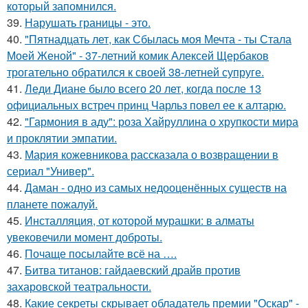
который запомнился.
39.
Нарушать границы - это.
40.
"Пятнадцать лет, как Сбылась моя Мечта - ты Стала
Моей Женой" - 37-летний комик Алексей Щербаков
трогательно обратился к своей 38-летней супруге.
41.
Леди Диане было всего 20 лет, когда после 13
официальных встреч принц Чарльз повел ее к алтарю.
42.
"Гармония в аду": роза Хайруллина о хрупкости мира
и проклятии эмпатии.
43.
Мария кожевникова рассказала о возвращении в
сериал "Универ".
44.
Даман - одно из самых недооценённых существ на
планете пожалуй.
45.
Инсталляция, от которой мурашки: в алматы
увековечили момент доброты.
46.
Почаще посылайте всё на ….
47.
Битва титанов: гайдаевский драйв против
захаровской театральности.
48.
Какие секреты скрывает обладатель премии "Оскар" -