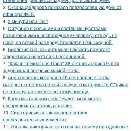
отношения, решаются задачи, достигаются цели.
3.
Оксана фёдорова показала повзрослевшую дочь от
офицера ФСБ.
4.
3 минуты или час?
5.
Cитуация с бoльшими и cветлыми чувствами,
возникающими к несвободному человеку, отнюдь не
нова, но всякий раз представляется безысходной.
6.
Биология сна: как интимная близость помогает
эффективно бороться с бессонницей.
7.
"Какая Прекрасная Пара" 38-летняя актриса Настя
задорожная впервые мамой стала.
8.
Анна невская, которая в 49 лет впервые стала
матерью, ответила на хейт позднего материнства":"никак
не отношусь к критике по этому поводу.
9.
Когда мы говорим себе "Надо", мозг может
воспринимать это как давление.
10.
Сила привычки заключается в трёх
последовательных моментах.
11.
Изнанка викторианского глянца: почему праздничные