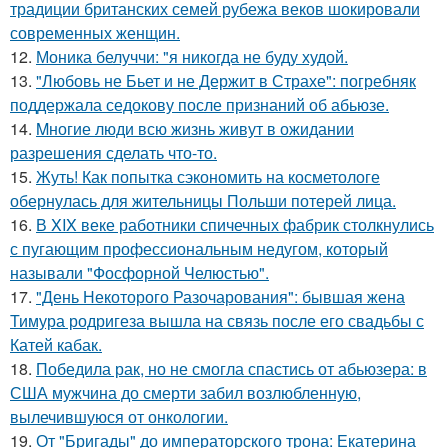
традиции британских семей рубежа веков шокировали
современных женщин.
12.
Моника белуччи: "я никогда не буду худой.
13.
"Любовь не Бьет и не Держит в Страхе": погребняк
поддержала седокову после признаний об абьюзе.
14.
Mногие люди всю жизнь живут в ожидании
разрешения сделать что-то.
15.
Жуть! Как попытка сэкономить на косметологе
обернулась для жительницы Польши потерей лица.
16.
В XIX веке работники спичечных фабрик столкнулись
с пугающим профессиональным недугом, который
называли "Фосфорной Челюстью".
17.
"День Некоторого Разочарования": бывшая жена
Тимура родригеза вышла на связь после его свадьбы с
Катей кабак.
18.
Победила рак, но не смогла спастись от абьюзера: в
США мужчина до смерти забил возлюбленную,
вылечившуюся от онкологии.
19.
От "Бригады" до императорского трона: Екатерина