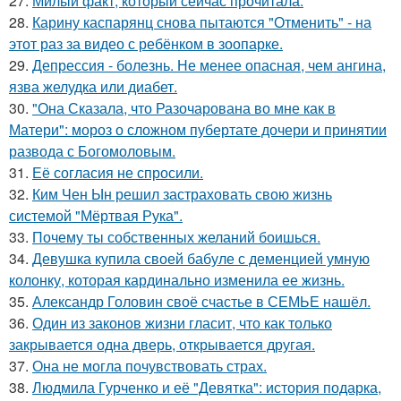
27.
Милый факт, который сейчас прочитала:
28.
Карину каспарянц снова пытаются "Отменить" - на
этот раз за видео с ребёнком в зоопарке.
29.
Депрессия - болезнь. Не менее опасная, чем ангина,
язва желудка или диабет.
30.
"Она Сказала, что Разочарована во мне как в
Матери": мороз о сложном пубертате дочери и принятии
развода с Богомоловым.
31.
Её согласия не спросили.
32.
Ким Чен Ын решил застраховать свою жизнь
системой "Мёртвая Рука".
33.
Почему ты собственных желаний боишься.
34.
Девушка купила своей бабуле с деменцией умную
колонку, которая кардинально изменила ее жизнь.
35.
Александр Головин своё счастье в СЕМЬЕ нашёл.
36.
Один из законов жизни гласит, что как только
закрывается одна дверь, открывается другая.
37.
Она не могла почувствовать страх.
38.
Людмила Гурченко и её "Девятка": история подарка,