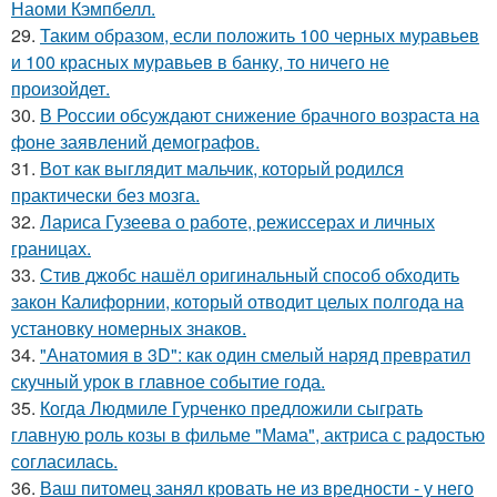
Наоми Кэмпбелл.
29.
Таким образом, если положить 100 черных муравьев
и 100 красных муравьев в банку, то ничего не
произойдет.
30.
В России обсуждают снижение брачного возраста на
фоне заявлений демографов.
31.
Вот как выглядит мальчик, который родился
практически без мозга.
32.
Лариса Гузеева о работе, режиссерах и личных
границах.
33.
Стив джобс нашёл оригинальный способ обходить
закон Калифорнии, который отводит целых полгода на
установку номерных знаков.
34.
"Анатомия в 3D": как один смелый наряд превратил
скучный урок в главное событие года.
35.
Когда Людмиле Гурченко предложили сыграть
главную роль козы в фильме "Мама", актриса с радостью
согласилась.
36.
Ваш питомец занял кровать не из вредности - у него