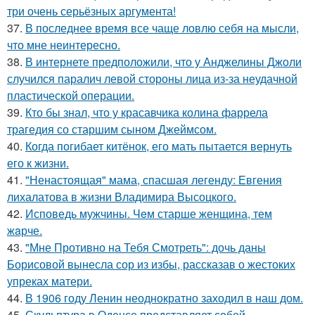
три очень серьёзных аргумента!
37.
В последнее время все чаще ловлю себя на мысли,
что мне неинтересно.
38.
В интернете предположили, что у Анджелины Джоли
случился паралич левой стороны лица из-за неудачной
пластической операции.
39.
Кто бы знал, что у красавчика колина фаррела
трагедия со старшим сыном Джеймсом.
40.
Когда погибает китёнок, его мать пытается вернуть
его к жизни.
41.
"Ненастоящая" мама, спасшая легенду: Евгения
лихалатова в жизни Владимира Высоцкого.
42.
Исповедь мужчины. Чeм старше женщина, тем
жaрче.
43.
"Мне Противно на Тебя Смотреть": дочь даны
Борисовой вынесла сор из избы, рассказав о жестоких
упреках матери.
44.
В 1906 году Ленин неоднократно заходил в наш дом.
45.
Скульптура в Оденсе представляет собой