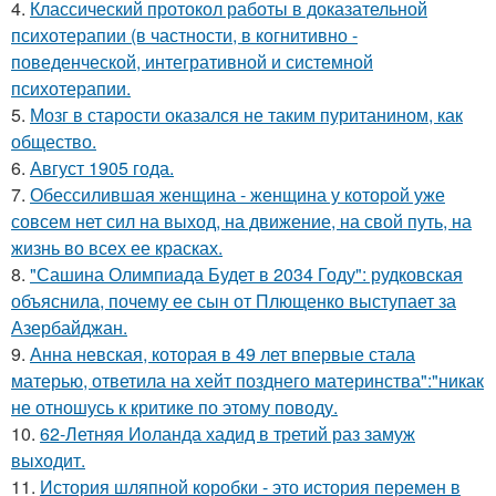
4.
Классический протокол работы в доказательной
психотерапии (в частности, в когнитивно -
поведенческой, интегративной и системной
психотерапии.
5.
Мозг в старости оказался не таким пуританином, как
общество.
6.
Август 1905 года.
7.
Обессилившая женщина - женщина у которой уже
совсем нет сил на выход, на движение, на свой путь, на
жизнь во всех ее красках.
8.
"Сашина Олимпиада Будет в 2034 Году": рудковская
объяснила, почему ее сын от Плющенко выступает за
Азербайджан.
9.
Анна невская, которая в 49 лет впервые стала
матерью, ответила на хейт позднего материнства":"никак
не отношусь к критике по этому поводу.
10.
62-Летняя Иоланда хадид в третий раз замуж
выходит.
11.
История шляпной коробки - это история перемен в