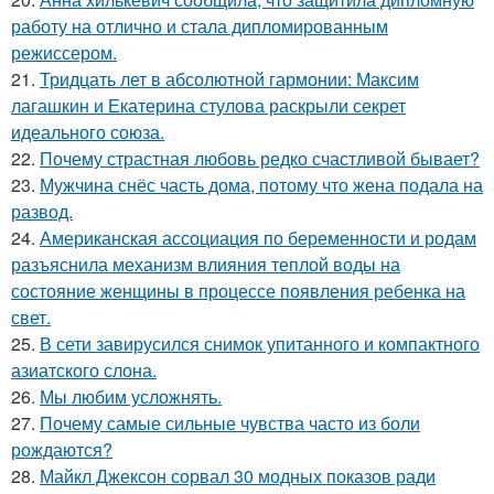
работу на отлично и стала дипломированным
режиссером.
21.
Тридцать лет в абсолютной гармонии: Максим
лагашкин и Екатерина стулова раскрыли секрет
идеального союза.
22.
Почему страстная любовь редко счастливой бывает?
23.
Мужчина снёс часть дома, потому что жена подала на
развод.
24.
Американская ассоциация по беременности и родам
разъяснила механизм влияния теплой воды на
состояние женщины в процессе появления ребенка на
свет.
25.
В сети завирусился снимок упитанного и компактного
азиатского слона.
26.
Мы любим усложнять.
27.
Почему самые сильные чувства часто из боли
рождаются?
28.
Майкл Джексон сорвал 30 модных показов ради