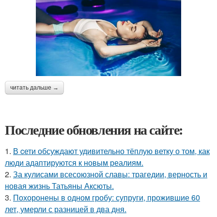
читать дальше →
Последние обновления на сайте:
1.
В cети обсуждают удивительно тёплую ветку о том, как
люди адаптируются к новым реалиям.
2.
За кулисами всесоюзной славы: трагедии, верность и
новая жизнь Татьяны Аксюты.
3.
Похоронены в одном гробу: супруги, прожившие 60
лет, умерли с разницей в два дня.