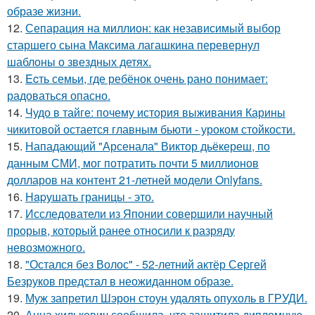
образе жизни.
12.
Сепарация на миллион: как независимый выбор
старшего сына Максима лагашкина перевернул
шаблоны о звездных детях.
13.
Ecть семьи, где ребёнок очень рано понимает:
радоваться опасно.
14.
Чудо в тайге: почему история выживания Карины
чикитовой остается главным бьюти - уроком стойкости.
15.
Нападающий "Арсенала" Виктор дьёкереш, по
данным СМИ, мог потратить почти 5 миллионов
долларов на контент 21-летней модели Onlyfans.
16.
Hapушать границы - это.
17.
Исследователи из Японии совершили научный
прорыв, который ранее относили к разряду
невозможного.
18.
"Остался без Волос" - 52-летний актёр Сергей
Безруков предстал в неожиданном образе.
19.
Муж запретил Шэрон стоун удалять опухоль в ГРУДИ.
20.
Анна хилькевич сообщила, что защитила дипломную