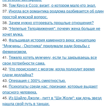
36.
Том Круз в Ссср: визит, о котором мало кто знал.
37.
Иногда вся романтика роддома разбивается об один
простой мужской вопрос.
38.
Зачем нужно отгоревать прошлые отношения?
39.
"Нелепые Телодвижения": почему жена больше не
хочет мужа.
40.
Фальшивая история каменного века: концепцию
"Мужчины - Охотника" придумали ради борьбы с
феминизмом.
41.
Тяжело хотеть мужчину, если ты закрываешь все
свои потребности сама.
42.
Что происходит с мозгом, когда подходит время
сдачи дедлайна?
43.
Операция с 300% смертностью.
44.
Психопаты среди нас: признаки, которые выдают
опасного человека.
45.
Из Шайло Джоли - питт в "Ши Жоли": как дочь звезд
нашла свой путь в танцах.