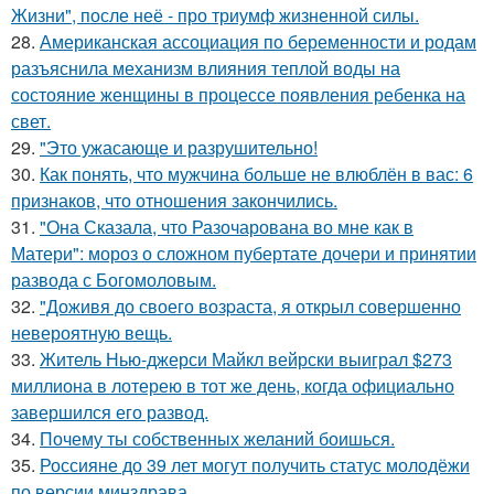
Жизни", после неё - про триумф жизненной силы.
28.
Американская ассоциация по беременности и родам
разъяснила механизм влияния теплой воды на
состояние женщины в процессе появления ребенка на
свет.
29.
"Это ужасающе и разрушительно!
30.
Как понять, что мужчина больше не влюблён в вас: 6
признаков, что отношения закончились.
31.
"Она Сказала, что Разочарована во мне как в
Матери": мороз о сложном пубертате дочери и принятии
развода с Богомоловым.
32.
"Доживя до своего возpаста, я открыл совершенно
невероятную вещь.
33.
Житель Нью-джерси Майкл вейрски выиграл $273
миллиона в лотерею в тот же день, когда официально
завершился его развод.
34.
Почему ты собственных желаний боишься.
35.
Россияне до 39 лет могут получить статус молодёжи
по версии минздрава.