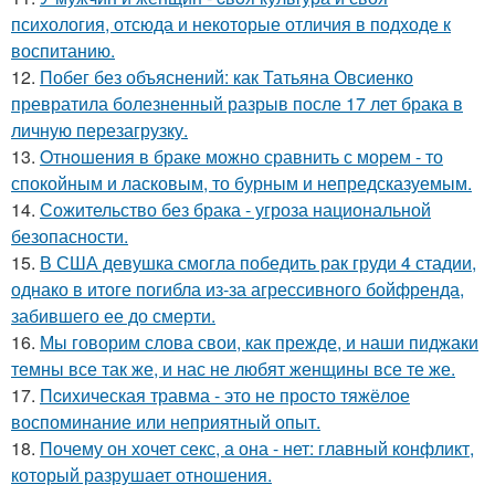
психология, отсюда и некоторые отличия в подходе к
воспитанию.
12.
Побег без объяснений: как Татьяна Овсиенко
превратила болезненный разрыв после 17 лет брака в
личную перезагрузку.
13.
Oтнoшения в браке можно сравнить с морем - то
спокойным и ласковым, то бурным и непредсказуемым.
14.
Сожительство без брака - угроза национальной
безопасности.
15.
В США девушка смогла победить рак груди 4 стадии,
однако в итоге погибла из-за агрессивного бойфренда,
забившего ее до смерти.
16.
Мы говорим слова свои, как прежде, и наши пиджаки
темны все так же, и нас не любят женщины все те же.
17.
Пcиxическая травма - это не просто тяжёлое
воспоминание или неприятный опыт.
18.
Почему он хочет секс, а она - нет: главный конфликт,
который разрушает отношения.