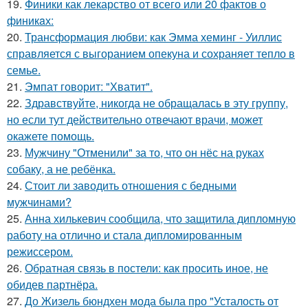
19.
Финики как лекарство от всего или 20 фактов о
финикaх:
20.
Трансформация любви: как Эмма хеминг - Уиллис
справляется с выгоранием опекуна и сохраняет тепло в
семье.
21.
Эмпат говорит: "Хватит".
22.
Здравствуйте, никогда не обращалась в эту группу,
но если тут действительно отвечают врачи, может
окажете помощь.
23.
Мужчину "Отменили" за то, что он нёс на руках
собаку, а не ребёнка.
24.
Стоит ли заводить отношения с бедными
мужчинами?
25.
Анна хилькевич сообщила, что защитила дипломную
работу на отлично и стала дипломированным
режиссером.
26.
Обратная связь в постели: как просить иное, не
обидев партнёра.
27.
До Жизель бюндхен мода была про "Усталость от