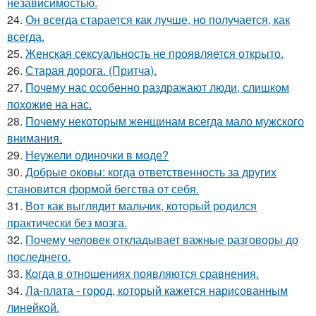
независимостью.
24.
Он всегда старается как лучше, но получается, как
всегда.
25.
Женская сексуальность не проявляется открыто.
26.
Старая дорога. (Притча).
27.
Почему нас особенно раздражают люди, слишком
похожие на нас.
28.
Почему некоторым женщинам всегда мало мужского
внимания.
29.
Неужели одиночки в моде?
30.
Добрые оковы: когда ответственность за других
становится формой бегства от себя.
31.
Вот как выглядит мальчик, который родился
практически без мозга.
32.
Почему человек откладывает важные разговоры до
последнего.
33.
Когда в отношениях появляются сравнения.
34.
Ла-плата - город, который кажется нарисованным
линейкой.