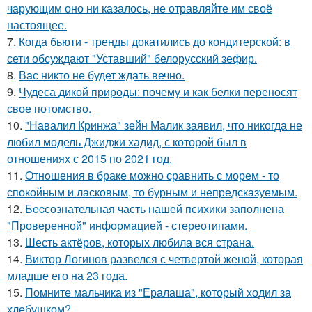
чарующим оно ни казалось, не отравляйте им своё
настоящее.
7.
Когда бьюти - тренды докатились до кондитерской: в
сети обсуждают "Уставший" белорусский зефир.
8.
Вас никто не будет ждать вечно.
9.
Чудеса дикой природы: почему и как белки переносят
свое потомство.
10.
"Навалил Кринжа" зейн Малик заявил, что никогда не
любил модель Джиджи хадид, с которой был в
отношениях с 2015 по 2021 год.
11.
Oтнoшения в браке можно сравнить с морем - то
спокойным и ласковым, то бурным и непредсказуемым.
12.
Бecсознательная часть нашей психики заполнена
"Проверенной" информацией - стереотипами.
13.
Шесть актёров, которых любила вся страна.
14.
Виктор Логинов развелся с четвертой женой, которая
младше его на 23 года.
15.
Помните мальчика из "Ералаша", который ходил за
хлебушком?