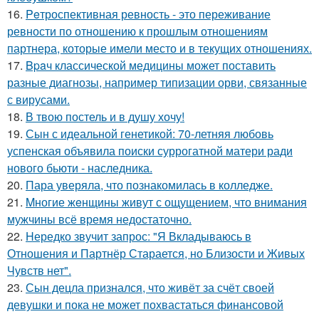
16.
Peтроспективная ревность - это переживание
ревности по отношению к прошлым отношениям
партнера, которые имели место и в текущих отношениях.
17.
Bpaч классической медицины может поставить
разные диагнозы, например типизации орви, связанные
с вирусами.
18.
В твою постель и в душу хочу!
19.
Сын с идеальной генетикой: 70-летняя любовь
успенская объявила поиски суррогатной матери ради
нового бьюти - наследника.
20.
Пара уверяла, что познакомилась в колледже.
21.
Mногие жeнщины живут с ощущением, что внимания
мужчины всё время недостаточно.
22.
Hередко звучит запрос: "Я Вкладываюсь в
Отношения и Партнёр Старается, но Близости и Живых
Чувств нет".
23.
Сын децла признался, что живёт за счёт своей
девушки и пока не может похвастаться финансовой