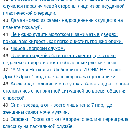
случился паралич левой стороны лица из-за неудачной
пластической операции.
43.
Даман - одно из самых недооценённых существ на
планете пожалуй.
44.
Не нужно лупить молотком и зажимать в дверях:
показываю хитрость как легко очистить грецкие орехи.
45.
Любовь вопреки слухам.
46.
В ленинградской области есть место, где в поле
недалеко от дороги стоят побеленные русские печи.
47.
"У Меня Несколько Любовников, И ОНИ НЕ Знают
Друг О Друге": водонаева шокировала признанием.
48.
Александр Головин и его супруга Александра Попова
столкнулись с неприятной ситуацией во время общения
с прессой.
49.
Она - звезда, а он - всего лишь тень: 7 пар, где
женщины сияют ярче мужчин.
50.
Эффект "Горошка": как Харриет сперлинг переиграла
классику на пасхальной службе.