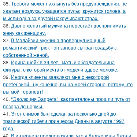
35.
Тревога может нахлынуть без предупреждения: не
хватает воздуха, учащается пульс, кружится голова, а
мысли одна за другой накручивают страх.
36.
Давно женатый мужчина перестаёт воспринимать
жену как женщину.
37.
В Малайзии мужчина провернул мощный
романтический трюк - он заново сыграл свадьбу с
собственной женой.
38.
Ирина шейк в 39 лет - мать и обладательница
фигуры, о которой мечтают модели вдвое моложе.
39.
Иногда клиенты заявляют мне с некоторой
претензией - ну конечно, вы на моей стороне, потому что
вы мой терапевт!
40.
"Эволюция Запрета": как панталоны прошли путь от
позора до нормы.
41.
Этот снимок был сделан за несколько дней до
трагической гибели принцессы Дианы в августе 1997
года.
42.
В интернете предположили, что у Анджелины Джоли