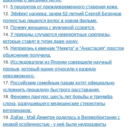
11.
5 продуктов от преждевременного старения кожи.
12.
Эффект нагиева: зачем 52-летний Сергей Безруков
полностью лишился волос в новом фильме.
13.
Почему женщина с мужчиной ссорится.
14.
У природы случаются невероятные сюрпризы,
которые ставят в тупик даже науку.
15.
Неприязнь к именам "Никита" и "Анастасия" простое
объяснение получила.
16.
Исследователи из Японии совершили научный
прорыв, который ранее относили к разряду
невозможного.
17.
Российским семейным парам хотят официально
усложнить процедуру быстрого расставания.
18.
Феномен лангуро: шесть лет борьбы и триумфа
слона, разрушившего медицинские стереотипы
ветеринаров.
19.
Дэйзи - Мэй Деметре родилась в Великобритании с
редкой особенностью - у неё были недоразвиты