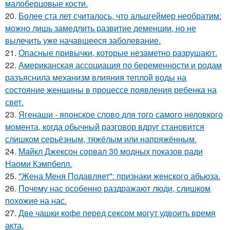
малоберцовые кости.
20.
Более ста лет считалось, что альцгеймер необратим:
можно лишь замедлить развитие деменции, но не
вылечить уже начавшееся заболевание.
21.
Опасные привычки, которые незаметно разрушают.
22.
Американская ассоциация по беременности и родам
разъяснила механизм влияния теплой воды на
состояние женщины в процессе появления ребенка на
свет.
23.
Ягенаши - японское слово для того самого неловкого
момента, когда обычный разговор вдруг становится
слишком серьёзным, тяжёлым или напряжённым.
24.
Майкл Джексон сорвал 30 модных показов ради
Наоми Кэмпбелл.
25.
"Жена Меня Подавляет": признаки женского абьюза.
26.
Почему нас особенно раздражают люди, слишком
похожие на нас.
27.
Две чашки кофе перед сексом могут удвоить время
акта.