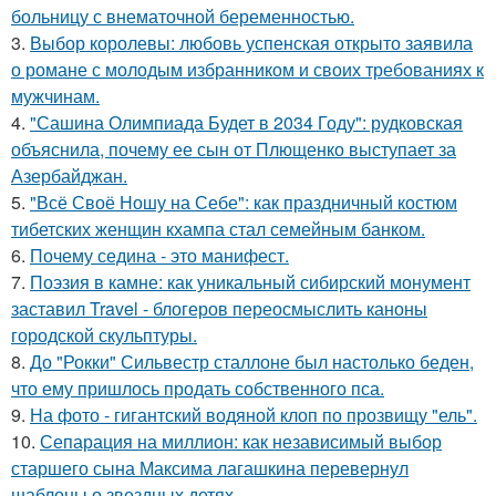
больницу с внематочной беременностью.
3.
Выбор королевы: любовь успенская открыто заявила
о романе с молодым избранником и своих требованиях к
мужчинам.
4.
"Сашина Олимпиада Будет в 2034 Году": рудковская
объяснила, почему ее сын от Плющенко выступает за
Азербайджан.
5.
"Всё Своё Ношу на Себе": как праздничный костюм
тибетских женщин кхампа стал семейным банком.
6.
Почему седина - это манифест.
7.
Поэзия в камне: как уникальный сибирский монумент
заставил Travel - блогеров переосмыслить каноны
городской скульптуры.
8.
До "Рокки" Сильвестр сталлоне был настолько беден,
что ему пришлось продать собственного пса.
9.
На фото - гигантский водяной клоп по прозвищу "ель".
10.
Сепарация на миллион: как независимый выбор
старшего сына Максима лагашкина перевернул
шаблоны о звездных детях.