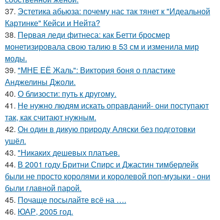
37.
Эстетика абьюза: почему нас так тянет к "Идеальной
Картинке" Кейси и Нейта?
38.
Первая леди фитнеса: как Бетти бросмер
монетизировала свою талию в 53 см и изменила мир
моды.
39.
"МНЕ ЕЁ Жаль": Виктория боня о пластике
Анджелины Джоли.
40.
О близости: путь к другому.
41.
Не нужно людям искать оправданий- они поступают
так, как считают нужным.
42.
Он один в дикую природу Аляски без подготовки
ушёл.
43.
"Никаких дешевых платьев.
44.
В 2001 году Бритни Спирс и Джастин тимберлейк
были не просто королями и королевой поп-музыки - они
были главной парой.
45.
Почаще посылайте всё на ….
46.
ЮАР, 2005 год.