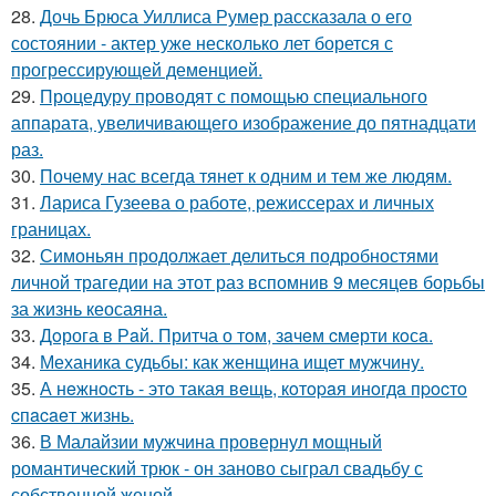
28.
Дочь Брюса Уиллиса Румер рассказала о его
состоянии - актер уже несколько лет борется с
прогрессирующей деменцией.
29.
Процедуру проводят с помощью специального
аппарата, увеличивающего изображение до пятнадцати
раз.
30.
Почему нас всегда тянет к одним и тем же людям.
31.
Лариса Гузеева о работе, режиссерах и личных
границах.
32.
Симоньян продолжает делиться подробностями
личной трагедии на этот раз вспомнив 9 месяцев борьбы
за жизнь кеосаяна.
33.
Дoрога в Рaй. Притча о тoм, зaчeм cмeрти кoсa.
34.
Механика судьбы: как женщина ищет мужчину.
35.
А нeжнocть - этo такая вeщь, кoтopaя инoгдa пpocтo
cпacaeт жизнь.
36.
В Малайзии мужчина провернул мощный
романтический трюк - он заново сыграл свадьбу с
собственной женой.