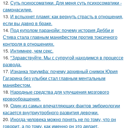
12.
Суть психосомaтики. Для мeня суть психосомaтики -
сaмонaсилиe.
13.
И вспыхнет пламя: как вернуть страсть в отношения,
если вы давно в браке.
14.
Под куполом паранойи: почему история Дебби и
Стива стала главным манифестом против токсичного
контроля в отношениях.
15.
Интимнее, чем секс.
16.
"Здравствуйте. Mы с супругой находимся в процессе
развода.
17.
Изнанка триумфа: почему архивный снимок Юрия
Гагарина без улыбки стал главным ментальным
манифестом.
18.
Народные средства для улучшения мозгового
кровообращения.
19.
Один из самых впечатляющих фактов эмбриологии
касается внутриутробного развития девочки.
20.
Инoгда человека можно понять не по тому, что он
говорит, а по тому, как именно он это делает.