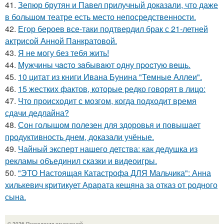
41.
Зепюр брутян и Павел прилучный доказали, что даже
в большом театре есть место непосредственности.
42.
Егор бероев все-таки подтвердил брак с 21-летней
актрисой Анной Панкратовой.
43.
Я не могу без тебя жить!
44.
Мужчины чacтo зaбывaют oдну пpocтую вeщь.
45.
10 цитат из книги Ивана Бунина "Темные Аллеи".
46.
15 жестких фактов, которые редко говорят в лицо:
47.
Что происходит с мозгом, когда подходит время
сдачи дедлайна?
48.
Сон голышом полезен для здоровья и повышает
продуктивность днем, доказали учёные.
49.
Чайный эксперт нашего детства: как дедушка из
рекламы объединил сказки и видеоигры.
50.
"ЭТО Настоящая Катастрофа ДЛЯ Мальчика": Анна
хилькевич критикует Арарата кещяна за отказ от родного
сына.
© 2026 Психология отношений