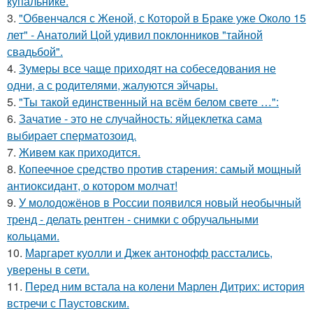
купальнике.
3.
"Обвенчался с Женой, с Которой в Браке уже Около 15
лет" - Анатолий Цой удивил поклонников "тайной
свадьбой".
4.
Зумеры все чаще приходят на собеседования не
одни, а с родителями, жалуются эйчары.
5.
"Ты такой единственный на всём белом свете …":
6.
Зачатие - это не случайность: яйцеклетка сама
выбирает сперматозоид.
7.
Живeм как приходится.
8.
Копеечное средство против старения: самый мощный
антиоксидант, о котором молчат!
9.
У молодожёнов в России появился новый необычный
тренд - делать рентген - снимки с обручальными
кольцами.
10.
Маргарет куолли и Джек антонофф расстались,
уверены в сети.
11.
Перед ним встала на колени Марлен Дитрих: история
встречи с Паустовским.