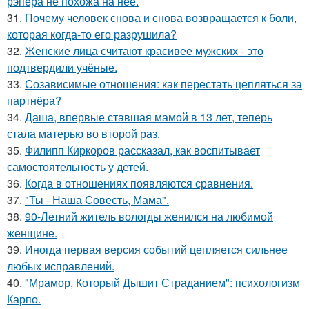
рэпера не похожа на нее.
31.
Почему человек снова и снова возвращается к боли,
которая когда-то его разрушила?
32.
Женские лица считают красивее мужских - это
подтвердили учёные.
33.
Созависимые отношения: как перестать цепляться за
партнёра?
34.
Даша, впервые ставшая мамой в 13 лет, теперь
стала матерью во второй раз.
35.
Филипп Киркоров рассказал, как воспитывает
самостоятельность у детей.
36.
Когда в отношениях появляются сравнения.
37.
"Ты - Наша Совесть, Мама".
38.
90-Летний житель вологды женился на любимой
женщине.
39.
Иногда первая версия событий цепляется сильнее
любых исправлений.
40.
"Мрамор, Который Дышит Страданием": психологизм
Карпо.