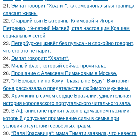
21.
Эмпат говорит "Хватит": как эмоциональная граница
спасает жизнь.
22.
Старший сын Екатерины Климовой и Игоря
Петренко, 19-летний Матвей, стал настоящим Крашем
социальных сетей.
23.
Петербуржец живёт без пульса - и спокойно говорит,
что его это не парит.
24.
Эмпат говорит: "Хватит".
25.
Милый факт, который сейчас прочитала:
26.
Прощание с Алексеем Пимановым в Москве.
27.
"Я Больше ни по Кому Плакать не Буду": Виктория
боня рассказала о предательстве любимого мужчины.
28.
Храм книг в самом сердце Бразилии: удивительная
история королевского португальского читального зала.
29.
В Афганистане принят закон о домашнем насилии,
который допускает применение силы в семье при
условии отсутствия серьёзных травм.
30.
"Валя Красавица": мама Тимати заявила, что невеста