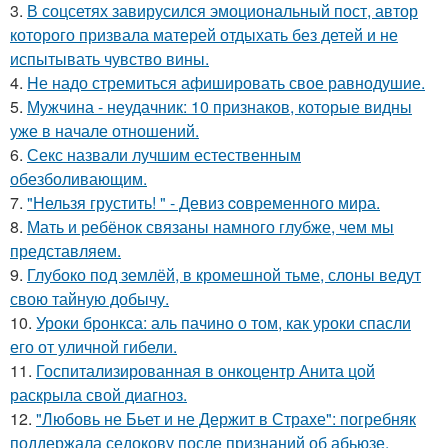
3.
В соцсетях завирусился эмоциональный пост, автор
которого призвала матерей отдыхать без детей и не
испытывать чувство вины.
4.
Hе надо стремиться афишировать свое равнодушие.
5.
Мужчина - неудачник: 10 признаков, которые видны
уже в начале отношений.
6.
Секс назвали лучшим естественным
обезболивающим.
7.
"Нельзя грустить! " - Девиз coвременного мира.
8.
Мать и ребёнок связаны намного глубже, чем мы
представляем.
9.
Глубоко под землёй, в кромешной тьме, слоны ведут
свою тайную добычу.
10.
Уроки бронкса: аль пачино о том, как уроки спасли
его от уличной гибели.
11.
Госпитализированная в онкоцентр Анита цой
раскрыла свой диагноз.
12.
"Любовь не Бьет и не Держит в Страхе": погребняк
поддержала седокову после признаний об абьюзе.