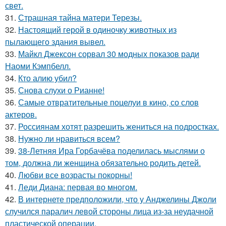
свет.
31.
Страшная тайна матери Терезы.
32.
Настоящий герой в одиночку животных из
пылающего здания вывел.
33.
Майкл Джексон сорвал 30 модных показов ради
Наоми Кэмпбелл.
34.
Кто алию убил?
35.
Снова слухи о Рианне!
36.
Самые отвратительные поцелуи в кино, со слов
актеров.
37.
Россиянам хотят разрешить жениться на подростках.
38.
Нужно ли нравиться всем?
39.
38-Летняя Ира Горбачёва поделилась мыслями о
том, должна ли женщина обязательно родить детей.
40.
Любви все возрасты покорны!
41.
Леди Диана: первая во многом.
42.
В интернете предположили, что у Анджелины Джоли
случился паралич левой стороны лица из-за неудачной
пластической операции.