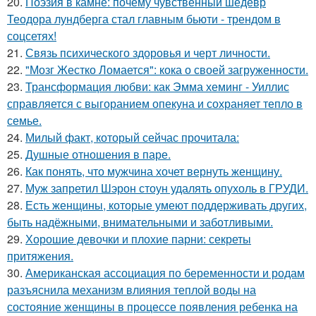
20.
Поэзия в камне: почему чувственный шедевр
Теодора лундберга стал главным бьюти - трендом в
соцсетях!
21.
Связь психического здоровья и черт личности.
22.
"Мозг Жестко Ломается": кока о своей загруженности.
23.
Трансформация любви: как Эмма хеминг - Уиллис
справляется с выгоранием опекуна и сохраняет тепло в
семье.
24.
Милый факт, который сейчас прочитала:
25.
Душные отношения в паре.
26.
Как понять, что мужчина хочет вернуть женщину.
27.
Муж запретил Шэрон стоун удалять опухоль в ГРУДИ.
28.
Есть женщины, которые умеют поддерживать других,
быть надёжными, внимательными и заботливыми.
29.
Хорошие девочки и плохие парни: секреты
притяжения.
30.
Американская ассоциация по беременности и родам
разъяснила механизм влияния теплой воды на
состояние женщины в процессе появления ребенка на