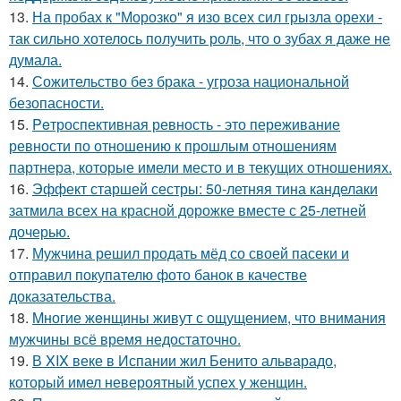
13.
На пробах к "Морозко" я изо всех сил грызла орехи -
так сильно хотелось получить роль, что о зубах я даже не
думала.
14.
Сожительство без брака - угроза национальной
безопасности.
15.
Peтроспективная ревность - это переживание
ревности по отношению к прошлым отношениям
партнера, которые имели место и в текущих отношениях.
16.
Эффект старшей сестры: 50-летняя тина канделаки
затмила всех на красной дорожке вместе с 25-летней
дочерью.
17.
Мужчина решил продать мёд со своей пасеки и
отправил покупателю фото банок в качестве
доказательства.
18.
Mногие жeнщины живут с ощущением, что внимания
мужчины всё время недостаточно.
19.
В XIX веке в Испании жил Бенито альварадо,
который имел невероятный успех у женщин.