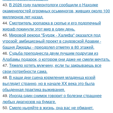
43.
В 2026 году палеонтологи сообщили о Находке
окаменелостей огромных осьминогов, живших около 100
миллионов лет назад.
44.
Смотритель зоопарка в скопье и его подопечный
жираф покинули этот мир в один день.
45.
Мировой рекорд "Бурдж - Халифа" оказался под
угрозой: амбициозный проект в саудовской Аравии -
башня Джидды - преодолел отметку в 80 этажей.
46.
Судьба преподнесла двум лучшим подругам из
Алабамы подарок, о котором они даже не смели мечтать.
47.
Тяжело хотеть мужчину, если ты закрываешь все
свои потребности сама.
48.
В наши дни сцена кормления младенца козой
выглядит странно, но в начале XX века это была
обыденная практика выживания.
49.
Иногда один снимок говорит о болезни страшнее
любых диагнозов на бумаге.
50.
Смело ныряйте в жизнь, она вас не обманет.