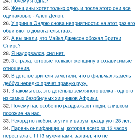
24.
Почему я одна?
25.
Женщины хотят только одно, и после этого они все
одинаковые - Ален Делон.
26.
У принца Эндрю снова неприятности: на этот раз его
обвиняют в домогательствах.
27.
А вы знали, что Майкл Джексон обожал Бритни
Спирс?
28.
Я надорвался, сил нет.
29.
3 страха, которые толкают женщину в созависимые
отношения.
30.
В детстве зрители заметили, что в фильмах жамель
деббуз нередко прячет правую руку.
31.
Знакомьтесь, это детёныш земляного волка - одного
из самых безобидных хищников Африки.
32.
Почему нас особенно раздражают люди, слишком
похожие на нас.
33.
Рекорд по любви: агутин и варум празднуют 28 лет.
34.
Парень онлифанщицы, которая всего за 12 часов
переспала с 1113 мужчинами, заявил, что не