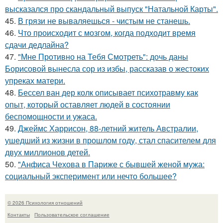
высказался про скандальный выпуск "Натальной Карты".
45.
В грязи не вываляешься - чистым не станешь.
46.
Что происходит с мозгом, когда подходит время
сдачи дедлайна?
47.
"Мне Противно на Тебя Смотреть": дочь даны
Борисовой вынесла сор из избы, рассказав о жестоких
упреках матери.
48.
Бессел ван дер колк описывает психотравму как
опыт, который оставляет людей в состоянии
беспомощности и ужаса.
49.
Джеймс Харрисон, 88-летний житель Австралии,
ушедший из жизни в прошлом году, стал спасителем для
двух миллионов детей.
50.
"Анфиса Чехова в Париже с бывшей женой мужа:
социальный эксперимент или нечто большее?
© 2026 Психология отношений
Контакты
Пользовательское соглашение