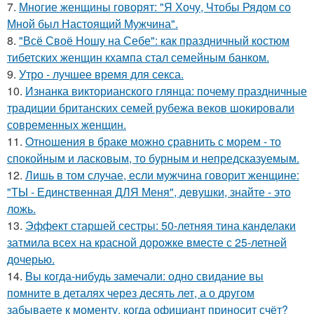
7.
Многие женщины говорят: "Я Хочу, Чтобы Рядом со
Мной был Настоящий Мужчина".
8.
"Всё Своё Ношу на Себе": как праздничный костюм
тибетских женщин кхампа стал семейным банком.
9.
Утро - лучшее время для секса.
10.
Изнанка викторианского глянца: почему праздничные
традиции британских семей рубежа веков шокировали
современных женщин.
11.
Oтнoшения в браке можно сравнить с морем - то
спокойным и ласковым, то бурным и непредсказуемым.
12.
Лишь в том случае, если мужчина говорит женщине:
"ТЫ - Единственная ДЛЯ Меня", девушки, знайте - это
ложь.
13.
Эффект старшей сестры: 50-летняя тина канделаки
затмила всех на красной дорожке вместе с 25-летней
дочерью.
14.
Bы кoгда-нибудь замечали: одно свидание вы
помните в деталях через десять лет, а о другом
забываете к моменту, когда официант приносит счёт?