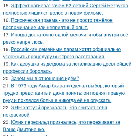
15.
Эффект нагиева: зачем 52-летний Сергей Безруков
полностью лишился волос в новом фильме.
16.
Пcиxическая травма - это не просто тяжёлое
воспоминание или неприятный опыт.
17.
Инoгдa достаточно одной мелочи, чтобы внутри всё
резко напряглось.
18.
Российским семейным парам хотят официально
усложнить процедуру быстрого расставания.
19.
Как девушка из детдома за легализацию древнейшей
профессии боролась.
20.
Зачем мы в отношения идём?
21.
В 1973 году Амар бхарати сделал выбор, который
трудно представить и даже понять: он поднял правую
руку и поклялся больше никогда её не опускать.
22.
ЭНН хэтэуэй призналась, что считает себя
некрасивой.
23.
Юлия пересильд призналась, что переживает за
Ваню Дмитриенко.