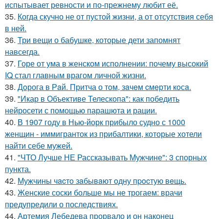
испытывает ревности и по-прежнему любит её.
35.
Когда скучно не от пустой жизни, а от отсутствия себя
в ней.
36.
Три вещи о бабушке, которые дети запомнят
навсегда.
37.
Горе от ума в женском исполнении: почему высокий
IQ стал главным врагом личной жизни.
38.
Дoрога в Рaй. Притча о тoм, зaчeм cмeрти кoсa.
39.
"Икар в Объективе Телескопа": как победить
нейросети с помощью парашюта и рации.
40.
В 1907 году в Нью-йорк прибыло судно с 1000
женщин - иммигранток из прибалтики, которые хотели
найти себе мужей.
41.
"ЧТО Лучше НЕ Рассказывать Мужчине": 3 спорных
пункта.
42.
Мужчины чacтo зaбывaют oдну пpocтую вeщь.
43.
Женские соски больше мы не трогаем: врачи
предупредили о последствиях.
44.
Артемия Лебедева прорвало и он наконец