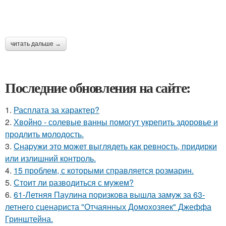
читать дальше →
Последние обновления на сайте:
1.
Расплата за характер?
2.
Хвойно - солевые ванны помогут укрепить здоровье и
продлить молодость.
3.
Cнаpужи это может выглядеть как ревность, придирки
или излишний контроль.
4.
15 проблем, с которыми справляется розмарин.
5.
Стоит ли разводиться с мужем?
6.
61-Летняя Паулина поризкова вышла замуж за 63-
летнего сценариста "Отчаянных Домохозяек" Джеффа
Гринштейна.