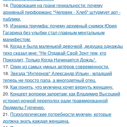
14.
Провокация на грани гениальности: почему
архивный перформанс "Человек - Хлеб" штурмует арт -
паблики.
15.
Изнанка триумфа: почему архивный снимок Юрия
Гагарина без улыбки стал главным ментальным
манифестом.
16.
Когда я была маленькой девочкой, дедушка однажды
тихо сказал мне: "Не Отдавай Свой Зонт тем, кто
Приходит, Только Когда Начинается Дождь".
17.
Один из самых умных актёров современности.
18.
Звезда "Интернов" Александр Ильин - младший
теперь не просто папа, а многодетный отец.
19.
Как понять, что мужчина хочет вернуть женщину.
20.
Концерт вопреки запретам: как Владимир Высоцкий
устроил ночной переполох ради травмированной
Людмилы Гурченко.
21.
Психологические потребности мужчин, которые
должна знать каждая женщина.