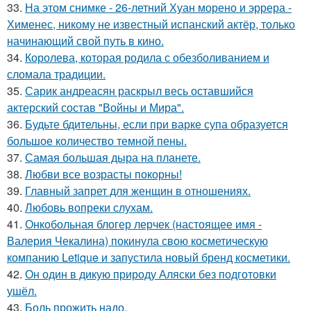
33.
На этом снимке - 26-летний Хуан морено и эррера -
Хименес, никому не известный испанский актёр, только
начинающий свой путь в кино.
34.
Королева, которая родила с обезболиванием и
сломала традиции.
35.
Сарик андреасян раскрыл весь оставшийся
актерский состав "Войны и Мира".
36.
Будьте бдительны, если при варке супа образуется
большое количество темной пены.
37.
Самая большая дыра на планете.
38.
Любви все возрасты покорны!
39.
Главный запрет для женщин в отношениях.
40.
Любовь вопреки слухам.
41.
Онкобольная блогер лерчек (настоящее имя -
Валерия Чекалина) покинула свою косметическую
компанию Letique и запустила новый бренд косметики.
42.
Он один в дикую природу Аляски без подготовки
ушёл.
43.
Боль прожить надо.