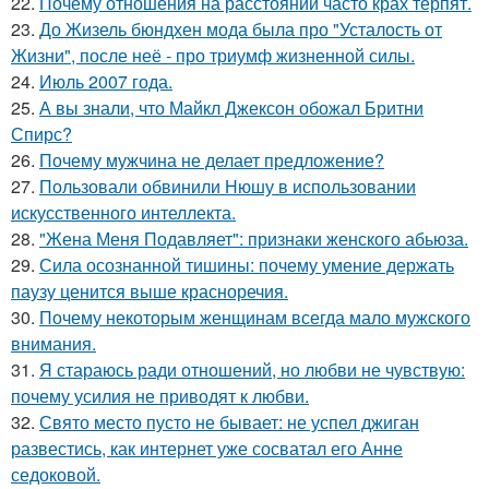
22.
Почему отношения на расстоянии часто крах терпят.
23.
До Жизель бюндхен мода была про "Усталость от
Жизни", после неё - про триумф жизненной силы.
24.
Июль 2007 года.
25.
А вы знали, что Майкл Джексон обожал Бритни
Спирс?
26.
Почему мужчина не делает предложение?
27.
Пользовали обвинили Нюшу в использовании
искусственного интеллекта.
28.
"Жена Меня Подавляет": признаки женского абьюза.
29.
Сила осознанной тишины: почему умение держать
паузу ценится выше красноречия.
30.
Почему некоторым женщинам всегда мало мужского
внимания.
31.
Я стараюсь ради отношений, но любви не чувствую:
почему усилия не приводят к любви.
32.
Свято место пусто не бывает: не успел джиган
развестись, как интернет уже сосватал его Анне
седоковой.