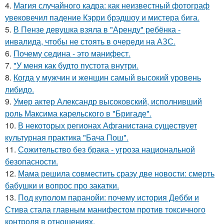
4.
Магия случайного кадра: как неизвестный фотограф
увековечил падение Кэрри брэдшоу и мистера бига.
5.
В Пензе девушка взяла в "Аренду" ребёнка -
инвалида, чтобы не стоять в очереди на АЗС.
6.
Почему седина - это манифест.
7.
"У меня как будто пустота внутри.
8.
Когда у мужчин и женщин самый высокий уровень
либидо.
9.
Умер актер Александр высоковский, исполнивший
роль Максима карельского в "Бригаде".
10.
В некоторых регионах Афганистана существует
культурная практика "Бача Пош".
11.
Сожительство без брака - угроза национальной
безопасности.
12.
Мама решила совместить сразу две новости: смерть
бабушки и вопрос про закатки.
13.
Под куполом паранойи: почему история Дебби и
Стива стала главным манифестом против токсичного
контроля в отношениях.