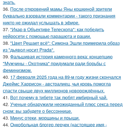
знать.
36.
После откровений мамы Яны кошкиной зрители
буквально взорвали комментарии - такого признания
никто не ожидал услышать в эфире.
37.
"Икар в Объективе Телескопа": как победить
нейросети с помощью парашюта и рации.
38.
"Цвет Решает всё": Симона Эшли примерила образ
из "дьявол носит Prada".
39.
Фальшивая история каменного века: концепцию
"Мужчины - Охотника" придумали ради борьбы с
феминизмом.
40.
17 февраля 2025 года на 89-м году жизни скончался
Джеймс Харрисон - австралиец, чья кровь помогла
спасти свыше двух миллионов новорождённых.
41.
Вот почему в тибете так любят имбирный чай.
42.
Ученые обнаружили неожиданный плюс секса перед
сном: вы забудете о бессоннице.
43.
Минус отеки, морщины и прыщи.
44.
Онкобольная блогер лерчек (настоящее имя -