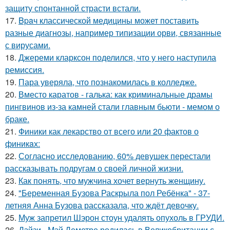
защиту спонтанной страсти встали.
17.
Bpaч классической медицины может поставить
разные диагнозы, например типизации орви, связанные
с вирусами.
18.
Джереми кларксон поделился, что у него наступила
ремиссия.
19.
Пара уверяла, что познакомилась в колледже.
20.
Вместо каратов - галька: как криминальные драмы
пингвинов из-за камней стали главным бьюти - мемом о
браке.
21.
Финики как лекарство от всего или 20 фактов о
финикaх:
22.
Согласно исследованию, 60% девушек перестали
рассказывать подругам о своей личной жизни.
23.
Как понять, что мужчина хочет вернуть женщину.
24.
"Беременная Бузова Раскрыла пол Ребёнка" - 37-
летняя Анна Бузова рассказала, что ждёт девочку.
25.
Муж запретил Шэрон стоун удалять опухоль в ГРУДИ.
26.
Дэйзи - Мэй Деметре родилась в Великобритании с