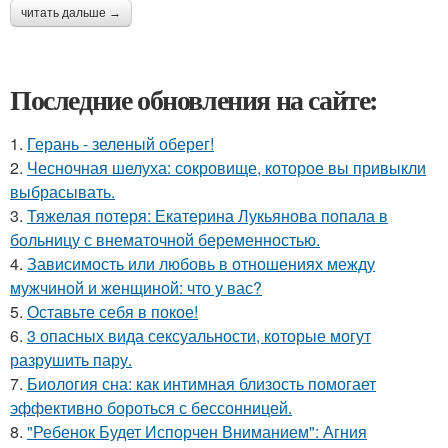
читать дальше →
Последние обновления на сайте:
1.
Герань - зеленый оберег!
2.
Чесночная шелуха: сокровище, которое вы привыкли
выбрасывать.
3.
Тяжелая потеря: Екатерина Лукьянова попала в
больницу с внематочной беременностью.
4.
Зависимость или любовь в отношениях между
мужчиной и женщиной: что у вас?
5.
Оставьте себя в покое!
6.
3 опасных вида сексуальности, которые могут
разрушить пару.
7.
Биология сна: как интимная близость помогает
эффективно бороться с бессонницей.
8.
"Ребенок Будет Испорчен Вниманием": Агния