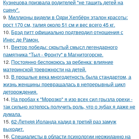
Кузнецова призвала родителей "не тащить детей на
сцену".
9.
Миллионы видели в Одри Хепбёрн эталон красоты:
рост 170 см, талия около 51 см и вес всего 45 кг.
10.
Брэд питт официально подтвердил отношения с
Инес де Рамон.
11.
Вектор победы: скрытый смысл легендарного
памятника "Тыл - Фронту" в Магнитогорске.
12.
Постоянно беспокоюсь за ребенка: влияние
материнской тревожности на детей.
13.
В прошлые века многодетность была стандартом, а
жизнь женщины превращалась в непрерывный цикл
деторождения.
14.
На пробах к "Морозко" я изо всех сил грызла орехи -
так сильно хотелось получить роль, что о зубах я даже не
думала.
15.
62-Летняя Иоланда хадид в третий раз замуж
выходит.
16.
Специалисты в области психологии неожиданно на