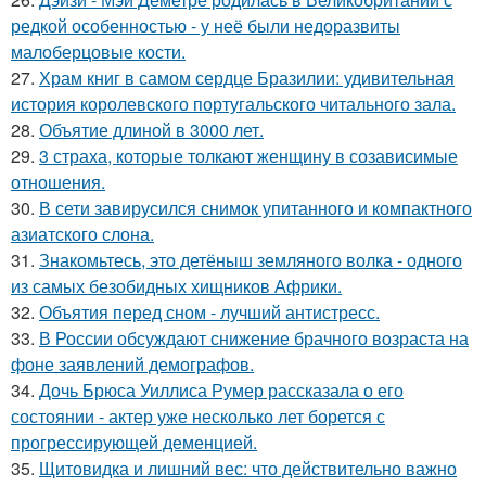
редкой особенностью - у неё были недоразвиты
малоберцовые кости.
27.
Храм книг в самом сердце Бразилии: удивительная
история королевского португальского читального зала.
28.
Объятие длиной в 3000 лет.
29.
3 страха, которые толкают женщину в созависимые
отношения.
30.
В сети завирусился снимок упитанного и компактного
азиатского слона.
31.
Знакомьтесь, это детёныш земляного волка - одного
из самых безобидных хищников Африки.
32.
Объятия перед сном - лучший антистресс.
33.
В России обсуждают снижение брачного возраста на
фоне заявлений демографов.
34.
Дочь Брюса Уиллиса Румер рассказала о его
состоянии - актер уже несколько лет борется с
прогрессирующей деменцией.
35.
Щитовидка и лишний вес: что действительно важно