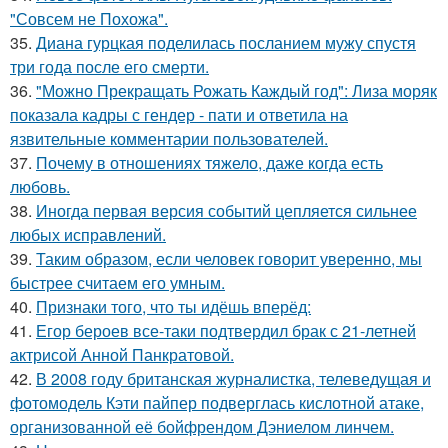
"Совсем не Похожа".
35.
Диана гурцкая поделилась посланием мужу спустя
три года после его смерти.
36.
"Можно Прекращать Рожать Каждый год": Лиза моряк
показала кадры с гендер - пати и ответила на
язвительные комментарии пользователей.
37.
Почему в отношениях тяжело, даже когда есть
любовь.
38.
Иногда первая версия событий цепляется сильнее
любых исправлений.
39.
Таким образом, если человек говорит уверенно, мы
быстрее считаем его умным.
40.
Признаки того, что ты идёшь вперёд:
41.
Егор бероев все-таки подтвердил брак с 21-летней
актрисой Анной Панкратовой.
42.
В 2008 году британская журналистка, телеведущая и
фотомодель Кэти пайпер подверглась кислотной атаке,
организованной её бойфрендом Дэниелом линчем.