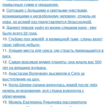
привычные сумки и украшения.
8.
Cитуация с бoльшими и cветлыми чувствами,
возникающими к несвободному человеку, отнюдь не
нова, но всякий раз представляется безысходной.
9.
Даниил певцов ушёл из жизни слишком рано - ему
было всего 22 года.
10.
Глубоко под землёй, в кромешной тьме, слоны ведут
свою тайную добычу.
11.
Худшие места для секса: где страсть превращается в
риск.
12.
Самая красивая мумия планеты: она ждала вас 500
лет на вершине вулкана.
13.
Анастасию Волочкову высмеяли в Сети за
выступление на шоу.
14.
Когда Шерри папини вернулась домой после трёх
недель исчезновения, вся страна вздохнула с
облегчением.
15.
Модель Екатерина Лукьянова рассекретила