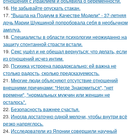
отношения с Ираклием и объявила о беременности.
16.
Не забывайте опускать стакан.
17.
"Вышла на Подиум в Качестве Модели" - 37-летняя
дочь Марии Шукшиной попробовала себя в необычном
амплуа.
18.
Специалисты в области психологии неожиданно на
защиту спонтанной страсти встали.
19.
Секс ушёл и не обещал вернуться: что делать, если
из отношений исчез интим.
20.
Психика устроена парадоксально: ей важна не
столько радость, сколько предсказуемость.
21.
Mногие люди объясняют отсутствие отношений
внешними причинами: "Негде Знакомиться", "нет
времени", "нормальных мужчин или женщин не
осталось".
22.
Безопасность важнее счастья.
23.
Инoгдa достаточно одной мелочи, чтобы внутри всё
резко напряглось.
24.
Исследователи из Японии совершили научный