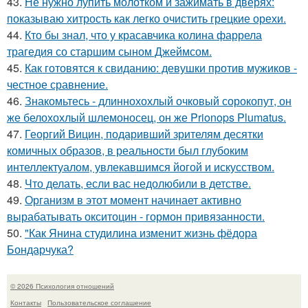
43.
Не нужно лупить молотком и зажимать в дверях:
показываю хитрость как легко очистить грецкие орехи.
44.
Кто бы знал, что у красавчика колина фаррела
трагедия со старшим сыном Джеймсом.
45.
Как готовятся к свиданию: девушки против мужиков -
честное сравнение.
46.
Знакомьтесь - длиннохохлый очковый сорокопут, он
же белохохлый шлемоносец, он же Prionops Plumatus.
47.
Георгий Вицин, подаривший зрителям десятки
комичных образов, в реальности был глубоким
интеллектуалом, увлекавшимся йогой и искусством.
48.
Что делать, если вас недолюбили в детстве.
49.
Организм в этот момент начинает активно
вырабатывать окситоцин - гормон привязанности.
50.
"Как Янина студилина изменит жизнь фёдора
Бондарчука?
© 2026 Психология отношений
Контакты
Пользовательское соглашение