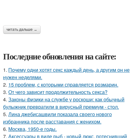
читать дальше →
Последние обновления на сайте:
1.
Почему одни хотят секс каждый день, а другим он не
нужен неделями.
2.
15 проблем, с которыми справляется розмарин.
3.
От чего зависит продолжительность секса?
4.
Законы физики на службе у роскоши: как обычный
булыжник превратили в вирусный премиум - стол.
5.
Лина джебисашвили показала своего нового
избранника после расставания с женихом.
6.
Москва, 1950-е годы.
7.
Аксессуары в виде рыб - новый люкс, потеснивший