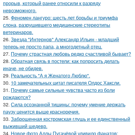
прорыв, который ранее относили к разряду
невозможного.
25.
Феномен лангуро: шесть лет борьбы и триумфа
слона, разрушившего медицинские стереотипы
ветеринаров.
26.
Звезда "Интернов" Александр Ильин - младший
теперь не просто папа, а многодетный отец.
27.
Почему страстная любовь редко счастливой бывает?
28.
Обратная связь в постели: как попросить делать
иначе, не обидев.
29.
Реальность "А я Женатого Люблю".
30.
10 замечательных цитат писателя Олдос Хаксли.
31.
Почему самые сильные чувства часто из боли
рождаются?
32.
Сила осознанной тишины: почему умение держать
паузу ценится выше красноречия.
33.
Заброшенная костромская глушь и ее единственный
выживший шедевр.
34.
Новое фото Аллы Пугачёвой удивило фанатов: