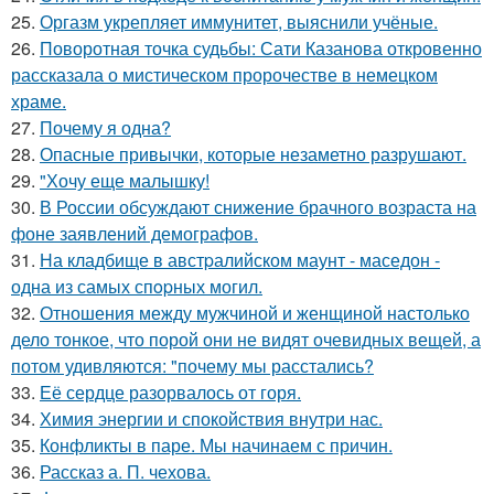
25.
Оргазм укрепляет иммунитет, выяснили учёные.
26.
Поворотная точка судьбы: Сати Казанова откровенно
рассказала о мистическом пророчестве в немецком
храме.
27.
Почему я одна?
28.
Опасные привычки, которые незаметно разрушают.
29.
"Хочу еще малышку!
30.
В России обсуждают снижение брачного возраста на
фоне заявлений демографов.
31.
На кладбище в австpалийском маунт - маседон -
одна из самых спopных могил.
32.
Отношения между мужчиной и женщиной настолько
дело тонкое, что порой они не видят очевидных вещей, а
потом удивляются: "почему мы расстались?
33.
Её сердце разорвалось от горя.
34.
Химия энергии и спокойствия внутри нас.
35.
Конфликты в паре. Мы начинаем с причин.
36.
Рассказ а. П. чехова.