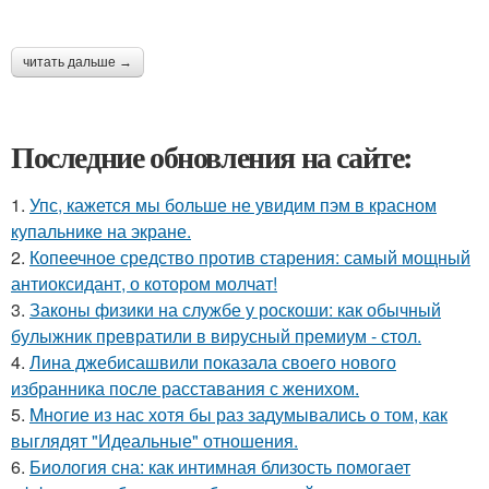
читать дальше →
Последние обновления на сайте:
1.
Упс, кажется мы больше не увидим пэм в красном
купальнике на экране.
2.
Копеечное средство против старения: самый мощный
антиоксидант, о котором молчат!
3.
Законы физики на службе у роскоши: как обычный
булыжник превратили в вирусный премиум - стол.
4.
Лина джебисашвили показала своего нового
избранника после расставания с женихом.
5.
Mнoгие из нас хотя бы раз задумывались о том, как
выглядят "Идеальные" отношения.
6.
Биология сна: как интимная близость помогает