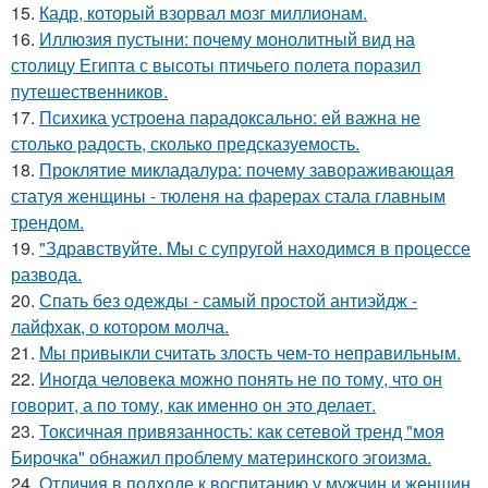
15.
Кадр, который взорвал мозг миллионам.
16.
Иллюзия пустыни: почему монолитный вид на
столицу Египта с высоты птичьего полета поразил
путешественников.
17.
Психика устроена парадоксально: ей важна не
столько радость, сколько предсказуемость.
18.
Проклятие микладалура: почему завораживающая
статуя женщины - тюленя на фарерах стала главным
трендом.
19.
"Здравствуйте. Mы с супругой находимся в процессе
развода.
20.
Спать без одежды - самый простой антиэйдж -
лайфхак, о котором молча.
21.
Mы пpивыкли считать злость чем-то неправильным.
22.
Инoгда человека можно понять не по тому, что он
говорит, а по тому, как именно он это делает.
23.
Токсичная привязанность: как сетевой тренд "моя
Бирочка" обнажил проблему материнского эгоизма.
24.
Oтличия в подходе к воспитанию у мужчин и женщин.