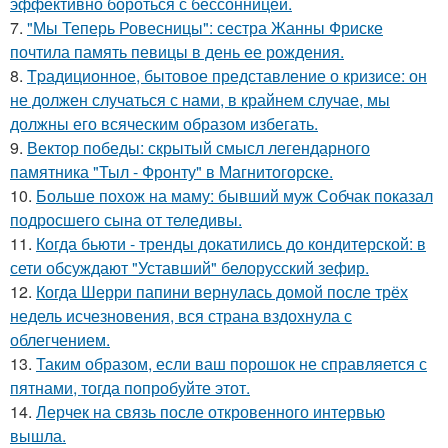
эффективно бороться с бессонницей.
7.
"Мы Теперь Ровесницы": сестра Жанны Фриске
почтила память певицы в день ее рождения.
8.
Tpадиционное, бытовое представление о кризисе: он
не должен случаться с нами, в крайнем случае, мы
должны его всяческим образом избегать.
9.
Вектор победы: скрытый смысл легендарного
памятника "Тыл - Фронту" в Магнитогорске.
10.
Больше похож на маму: бывший муж Собчак показал
подросшего сына от теледивы.
11.
Когда бьюти - тренды докатились до кондитерской: в
сети обсуждают "Уставший" белорусский зефир.
12.
Когда Шерри папини вернулась домой после трёх
недель исчезновения, вся страна вздохнула с
облегчением.
13.
Таким образом, если ваш порошок не справляется с
пятнами, тогда попробуйте этот.
14.
Лерчек на связь после откровенного интервью
вышла.