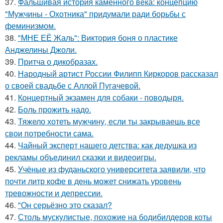
37.
Фальшивая история каменного века: концепцию
"Мужчины - Охотника" придумали ради борьбы с
феминизмом.
38.
"МНЕ ЕЁ Жаль": Виктория боня о пластике
Анджелины Джоли.
39.
Притча о дикобразах.
40.
Народный артист России Филипп Киркоров рассказал
о своей свадьбе с Аллой Пугачевой.
41.
Концертный экзамен для собаки - поводыря.
42.
Боль прожить надо.
43.
Тяжело хотеть мужчину, если ты закрываешь все
свои потребности сама.
44.
Чайный эксперт нашего детства: как дедушка из
рекламы объединил сказки и видеоигры.
45.
Учёные из фуданьского университета заявили, что
почти литр кофе в день может снижать уровень
тревожности и депрессии.
46.
"Он серьёзно это сказал?
47.
Столь мускулистые, похожие на бодибилдеров коты