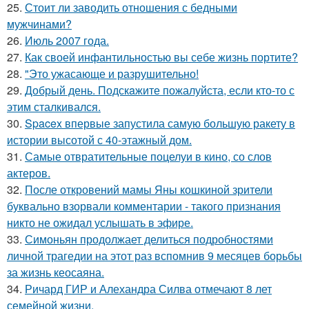
25.
Стоит ли заводить отношения с бедными
мужчинами?
26.
Июль 2007 года.
27.
Как своей инфантильностью вы себе жизнь портите?
28.
"Это ужасающе и разрушительно!
29.
Добрый день. Подскaжите пожалуйста, если кто-то с
этим сталкивался.
30.
Spacex впервые запустила самую большую ракету в
истории высотой с 40-этажный дом.
31.
Самые отвратительные поцелуи в кино, со слов
актеров.
32.
После откровений мамы Яны кошкиной зрители
буквально взорвали комментарии - такого признания
никто не ожидал услышать в эфире.
33.
Симоньян продолжает делиться подробностями
личной трагедии на этот раз вспомнив 9 месяцев борьбы
за жизнь кеосаяна.
34.
Ричард ГИР и Алехандра Силва отмечают 8 лет
семейной жизни.