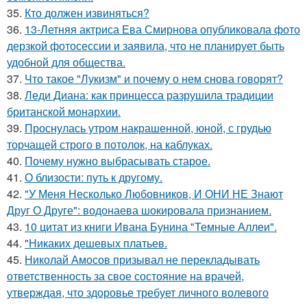
35.
Кто должен извиняться?
36.
13-Летняя актриса Ева Смирнова опубликовала фото
дерзкой фотосессии и заявила, что не планирует быть
удобной для общества.
37.
Что такое "Лукизм" и почему о нем снова говорят?
38.
Леди Диана: как принцесса разрушила традиции
британской монархии.
39.
Проснулась утром накрашенной, юной, с грудью
торчащей строго в потолок, на каблуках.
40.
Почему нужно выбрасывать старое.
41.
О близости: путь к другому.
42.
"У Меня Несколько Любовников, И ОНИ НЕ Знают
Друг О Друге": водонаева шокировала признанием.
43.
10 цитат из книги Ивана Бунина "Темные Аллеи".
44.
"Никаких дешевых платьев.
45.
Николай Амосов призывал не перекладывать
ответственность за свое состояние на врачей,
утверждая, что здоровье требует личного волевого