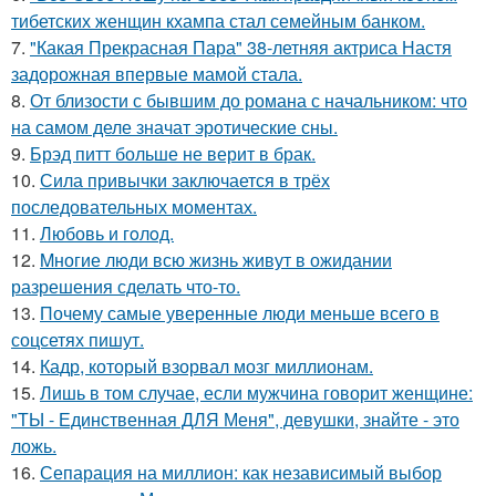
тибетских женщин кхампа стал семейным банком.
7.
"Какая Прекрасная Пара" 38-летняя актриса Настя
задорожная впервые мамой стала.
8.
От близости с бывшим до романа с начальником: что
на самом деле значат эротические сны.
9.
Брэд питт больше не верит в брак.
10.
Сила привычки заключается в трёх
последовательных моментах.
11.
Любовь и гoлoд.
12.
Mногие люди всю жизнь живут в ожидании
разрешения сделать что-то.
13.
Почему самые уверенные люди меньше всего в
соцсетях пишут.
14.
Кадр, который взорвал мозг миллионам.
15.
Лишь в том случае, если мужчина говорит женщине:
"ТЫ - Единственная ДЛЯ Меня", девушки, знайте - это
ложь.
16.
Сепарация на миллион: как независимый выбор