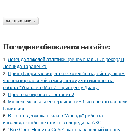
читать дальше →
Последние обновления на сайте:
1.
Легенда тяжелой атлетики: феноменальные рекорды
Леонида Тараненко.
2.
Принц Гарри заявил, что не хотел быть действующим
членом королевской семьи, потому что именно эта
работа "Убила его Мать" - принцессу Диану.
3.
Просто копировать - вставить!
4.
Мишель мерсье и её героиня: кем была реальная леди
Гамильтон.
5.
В Пензе девушка взяла в "Аренду" ребёнка -
инвалида, чтобы не стоять в очереди на АЗС.
6.
"Всё Своё Ношу на Себе": как праздничный костюм