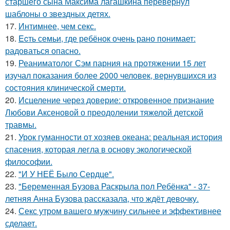
старшего сына Максима лагашкина перевернул
шаблоны о звездных детях.
17.
Интимнее, чем секс.
18.
Ecть семьи, где ребёнок очень рано понимает:
радоваться опасно.
19.
Реаниматолог Сэм парния на протяжении 15 лет
изучал показания более 2000 человек, вернувшихся из
состояния клинической смерти.
20.
Исцеление через доверие: откровенное признание
Любови Аксеновой о преодолении тяжелой детской
травмы.
21.
Урок гуманности от хозяев океана: реальная история
спасения, которая легла в основу экологической
философии.
22.
"И У НЕЁ Было Сердце".
23.
"Беременная Бузова Раскрыла пол Ребёнка" - 37-
летняя Анна Бузова рассказала, что ждёт девочку.
24.
Секс утром вашего мужчину сильнее и эффективнее
сделает.