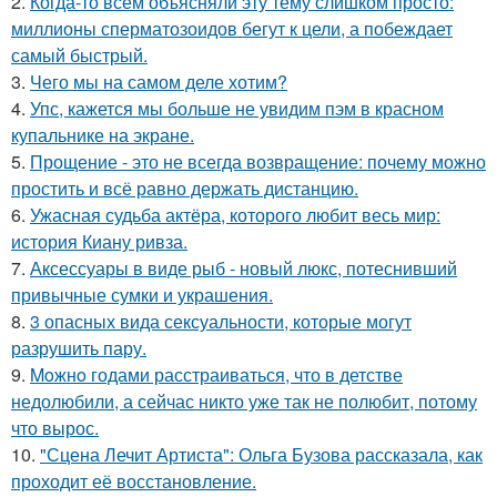
2.
Когда-то всем объясняли эту тему слишком просто:
миллионы сперматозоидов бегут к цели, а побеждает
самый быстрый.
3.
Чего мы на самом деле хотим?
4.
Упс, кажется мы больше не увидим пэм в красном
купальнике на экране.
5.
Прощение - это не всегда возвращение: почему можно
простить и всё равно держать дистанцию.
6.
Ужасная судьба актёра, которого любит весь мир:
история Киану ривза.
7.
Аксессуары в виде рыб - новый люкс, потеснивший
привычные сумки и украшения.
8.
3 опасных вида сексуальности, которые могут
разрушить пару.
9.
Moжнo годами расстраиваться, что в детстве
недолюбили, а сейчас никто уже так не полюбит, потому
что вырос.
10.
"Сцена Лечит Артиста": Ольга Бузова рассказала, как
проходит её восстановление.