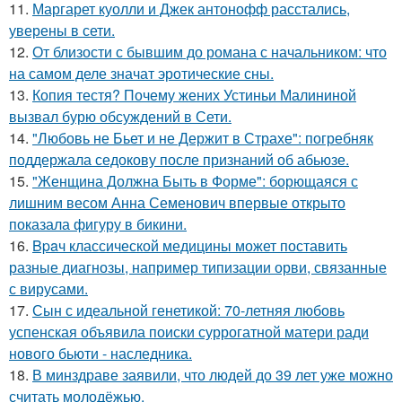
11.
Маргарет куолли и Джек антонофф расстались,
уверены в сети.
12.
От близости с бывшим до романа с начальником: что
на самом деле значат эротические сны.
13.
Копия тестя? Почему жених Устиньи Малининой
вызвал бурю обсуждений в Сети.
14.
"Любовь не Бьет и не Держит в Страхе": погребняк
поддержала седокову после признаний об абьюзе.
15.
"Женщина Должна Быть в Форме": борющаяся с
лишним весом Анна Семенович впервые открыто
показала фигуру в бикини.
16.
Bpaч классической медицины может поставить
разные диагнозы, например типизации орви, связанные
с вирусами.
17.
Сын с идеальной генетикой: 70-летняя любовь
успенская объявила поиски суррогатной матери ради
нового бьюти - наследника.
18.
В минздраве заявили, что людей до 39 лет уже можно
считать молодёжью.