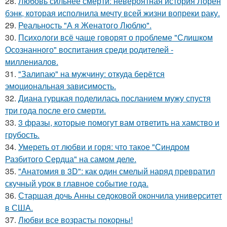
28.
Любовь сильнее смерти: невероятная история Лорен
бэнк, которая исполнила мечту всей жизни вопреки раку.
29.
Реальность "А я Женатого Люблю".
30.
Психологи всё чаще говорят о проблеме "Слишком
Осознанного" воспитания среди родителей -
миллениалов.
31.
"Залипаю" на мужчину: откуда берётся
эмоциональная зависимость.
32.
Диана гурцкая поделилась посланием мужу спустя
три года после его смерти.
33.
3 фразы, которые помогут вам ответить на хамство и
грубость.
34.
Умереть от любви и горя: что такое "Синдром
Разбитого Сердца" на самом деле.
35.
"Анатомия в 3D": как один смелый наряд превратил
скучный урок в главное событие года.
36.
Старшая дочь Анны седоковой окончила университет
в США.
37.
Любви все возрасты покорны!