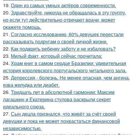
19.
Один из самых умных актёров современности.
20.
Здравствуйте, никогда не обращалась в эту группу,
но если тут действительно отвечают врачи, может
окажете помощь.
21.
Согласно исследованию, 60% девушек перестали
рассказывать подругам о своей личной жизни.
22.
Как подapить ребенку заботу и не избаловать?
23.
Милый факт, который сейчас прочитала:
24.
Храм книг в самом сердце Бразилии: удивительная
история королевского португальского читального зала.
25.
Депрессия - болезнь. Не менее опасная, чем ангина,
язва желудка или диабет.
26.
Тридцать лет в абсолютной гармонии: Максим
лагашкин и Екатерина стулова раскрыли секрет
идеального союза.
27.
Сын децла признался, что живёт за счёт своей
девушки и пока не может похвастаться финансовой
независимостью.