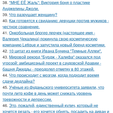
38.
"МНЕ ЕЁ Жаль": Виктория боня о пластике
Анджелины Джоли.
39.
Что разрушает женщину?
40.
Как готовятся к свиданию: девушки против мужиков -
честное сравнение.
41.
Онкобольная блогер лерчек (настоящее имя -
Валерия Чекалина) покинула свою косметическую
компанию Letique и запустила новый бренд косметики.
42.
10 цитат из книги Ивана Бунина "Темные Аллеи".
43.
Мировой рекорд "Бурдж - Халифа" оказался под
угрозой: амбициозный проект в саудовской Аравии -
башня Джидды - преодолел отметку в 80 этажей.
44.
Что происходит с мозгом, когда подходит время
сдачи дедлайна?
45.
Учёные из фуданьского университета заявили, что
почти литр кофе в день может снижать уровень
тревожности и депрессии.
46.
Это, пожалуй, единственный кулич, который не
хочется резать - его хочется обнять, посадить на диван и