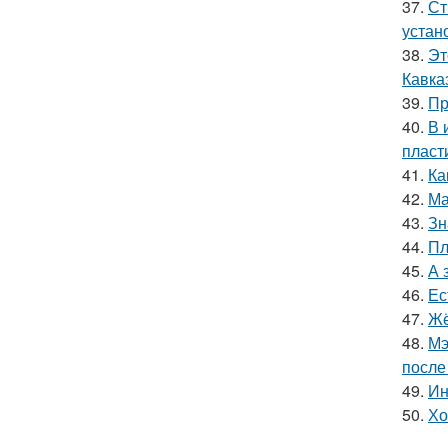
37.
Ст
устан
38.
Эт
Кавка
39.
Пр
40.
В 
пласт
41.
Ка
42.
Ма
43.
Зн
44.
Пл
45.
А 
46.
Ес
47.
Жё
48.
Мэ
после
49.
Ин
50.
Хо