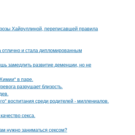
а розы Хайруллиной, переписавшей правила
а отлично и стала дипломированным
ишь замедлить развитие деменции, но не
Химии" в паре.
ревога разрушает близость.
дев.
о" воспитания среди родителей - миллениалов.
качество секса.
рам нужно заниматься сексом?