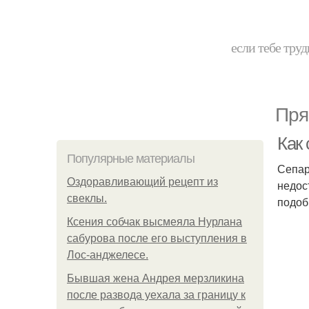
если тебе труд
Пря
Как
Популярные материалы
Сепар
Оздоравливающий рецепт из
недос
свеклы.
подоб
Ксения собчак высмеяла Нурлана
сабурова после его выступления в
Лос-анджелесе.
Бывшая жена Андрея мерзликина
после развода уехала за границу к