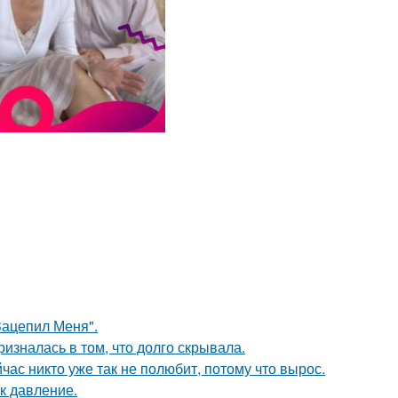
Зацепил Меня".
изналась в том, что долго скрывала.
час никто уже так не полюбит, потому что вырос.
к давление.