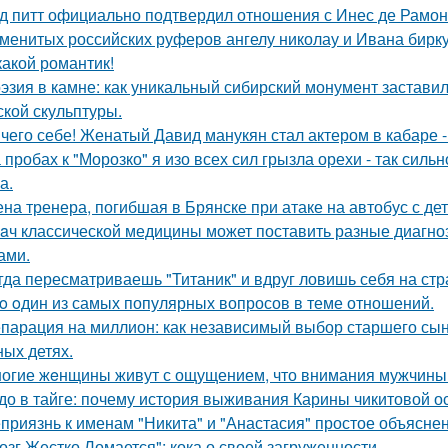
д питт официально подтвердил отношения с Инес де Рамон
менитых российских руферов ангелу николау и Ивана биркус
какой романтик!
эзия в камне: как уникальный сибирский монумент заставил
ской скульптуры.
чего себе! Женатый Давид манукян стал актером в кабаре -
 пробах к "Морозко" я изо всех сил грызла орехи - так сильн
а.
на тренера, погибшая в Брянске при атаке на автобус с де
aч классической медицины может поставить разные диагноз
ами.
гда пересматриваешь "Титаник" и вдруг ловишь себя на ст
o oдин из самых популярных вопросов в теме отношений.
парация на миллион: как независимый выбор старшего сы
ных детях.
огие жeнщины живут с ощущением, что внимания мужчины 
до в тайге: почему история выживания Карины чикитовой ос
приязнь к именам "Никита" и "Анастасия" простое объясне
озг Жестко Ломается": кока о своей загруженности.