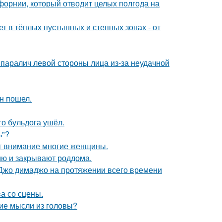
форнии, который отводит целых полгода на
т в тёплых пустынных и степных зонах - от
паралич левой стороны лица из-за неудачной
н пошел.
го бульдога ушёл.
ь"?
ют внимание многие женщины.
ию и закрывают роддома.
жо димаджо на протяжении всего времени
а со сцены.
ие мысли из головы?