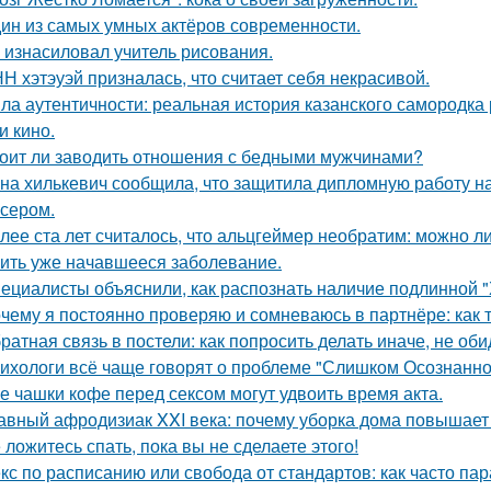
ин из самых умных актёров современности.
 изнасиловал учитель рисования.
Н хэтэуэй призналась, что считает себя некрасивой.
ла аутентичности: реальная история казанского самородк
и кино.
оит ли заводить отношения с бедными мужчинами?
на хилькевич сообщила, что защитила дипломную работу н
сером.
лее ста лет считалось, что альцгеймер необратим: можно л
ить уже начавшееся заболевание.
ециалисты объяснили, как распознать наличие подлинной "
чему я постоянно проверяю и сомневаюсь в партнёре: как т
ратная связь в постели: как попросить делать иначе, не оби
ихологи всё чаще говорят о проблеме "Слишком Осознанног
е чашки кофе перед сексом могут удвоить время акта.
авный афродизиак XXI века: почему уборка дома повышает 
 ложитесь спать, пока вы не сделаете этого!
кс по расписанию или свобода от стандартов: как часто па