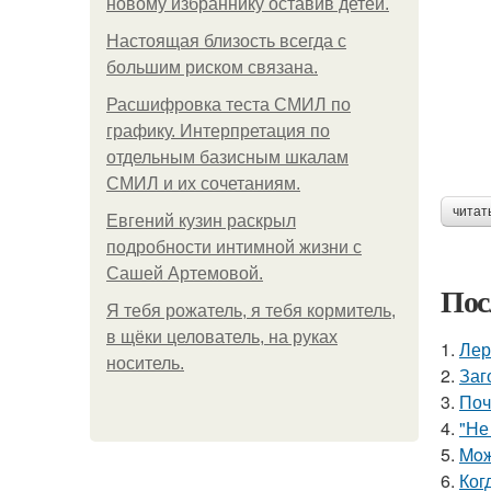
новому избраннику оставив детей.
Hacтоящая близость всегда с
большим риском связана.
Расшифровка теста СМИЛ по
графику. Интерпретация по
отдельным базисным шкалам
СМИЛ и их сочетаниям.
читат
Евгений кузин раскрыл
подробности интимной жизни с
Сашей Артемовой.
Пос
Я тебя рожатель, я тебя кормитель,
в щёки целователь, на руках
1.
Лер
носитель.
2.
Заг
3.
Поч
4.
"Не
5.
Moж
6.
Ког