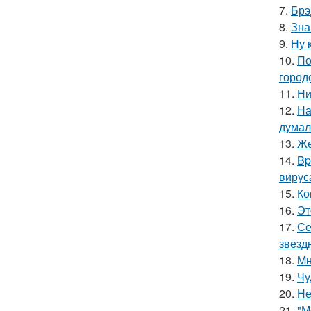
7.
Брэ
8.
Зна
9.
Ну 
10.
По
город
11.
Ни
12.
На
думал
13.
Же
14.
Bp
вирус
15.
Ко
16.
Эт
17.
Се
звезд
18.
Mн
19.
Чу
20.
Не
21.
"М