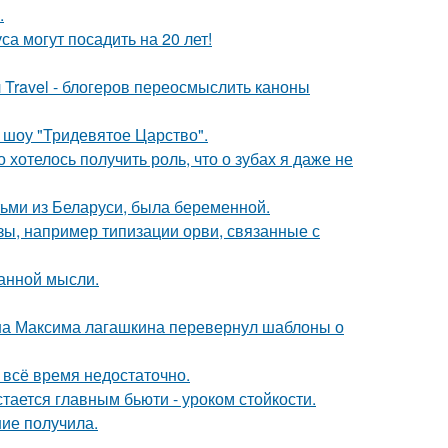
.
а могут посадить на 20 лет!
 Travel - блогеров переосмыслить каноны
 шоу "Тридевятое Царство".
о хотелось получить роль, что о зубах я даже не
тьми из Беларуси, была беременной.
ы, например типизации орви, связанные с
ранной мысли.
на Максима лагашкина перевернул шаблоны о
всё время недостаточно.
тается главным бьюти - уроком стойкости.
ние получила.