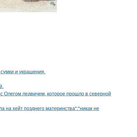
сумки и украшения.
9.
с Олегом ледвичем, которое прошло в северной
ла на хейт позднего материнства":"никак не