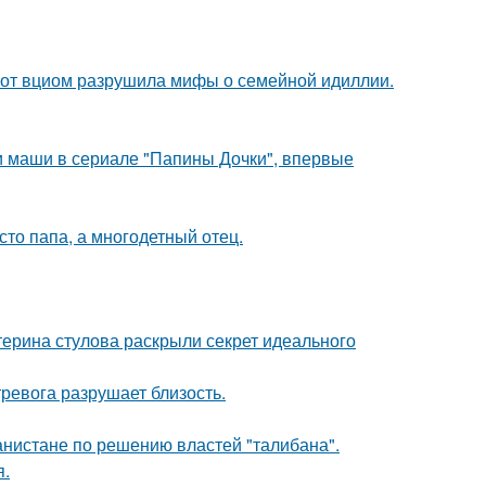
 от вциом разрушила мифы о семейной идиллии.
ли маши в сериале "Папины Дочки", впервые
то папа, а многодетный отец.
терина стулова раскрыли секрет идеального
ревога разрушает близость.
ганистане по решению властей "талибана".
я.