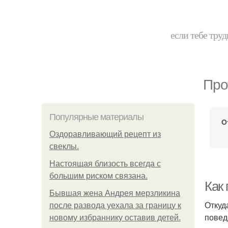
если тебе труд
Про
Популярные материалы
О
Оздоравливающий рецепт из
свеклы.
Hacтоящая близость всегда с
большим риском связана.
Как
Бывшая жена Андрея мерзликина
Откуд
после развода уехала за границу к
повед
новому избраннику оставив детей.