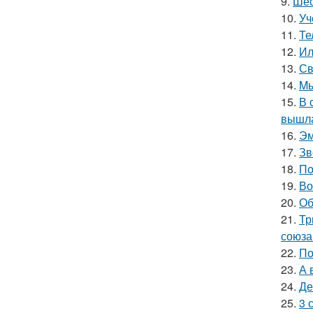
9.
Шес
10.
Уч
11.
Те
12.
Ил
13.
Св
14.
Mы
15.
В 
вышла
16.
Эм
17.
Зв
18.
По
19.
Во
20.
Об
21.
Тр
союза
22.
По
23.
А 
24.
Де
25.
3 