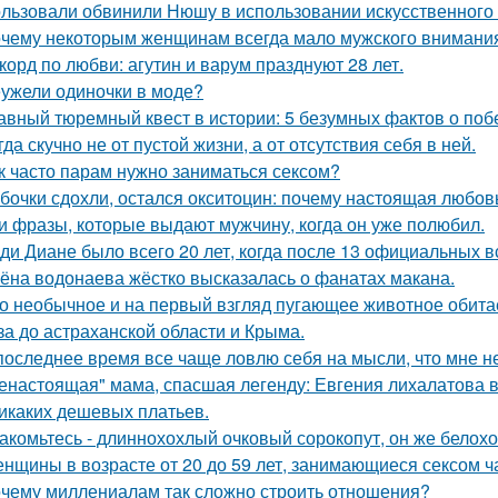
льзовали обвинили Нюшу в использовании искусственного 
чему некоторым женщинам всегда мало мужского внимани
корд по любви: агутин и варум празднуют 28 лет.
ужели одиночки в моде?
авный тюремный квест в истории: 5 безумных фактов о побе
гда скучно не от пустой жизни, а от отсутствия себя в ней.
к часто парам нужно заниматься сексом?
бочки сдохли, остался окситоцин: почему настоящая любовь
и фразы, которые выдают мужчину, когда он уже полюбил.
ди Диане было всего 20 лет, когда после 13 официальных в
ёна водонаева жёстко высказалась о фанатах макана.
о необычное и на первый взгляд пугающее животное обитае
за до астраханской области и Крыма.
последнее время все чаще ловлю себя на мысли, что мне н
енастоящая" мама, спасшая легенду: Евгения лихалатова 
икаких дешевых платьев.
акомьтесь - длиннохохлый очковый сорокопут, он же белохо
нщины в возрасте от 20 до 59 лет, занимающиеся сексом ч
чему миллениалам так сложно строить отношения?