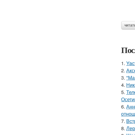
читат
Пос
1.
Yac
2.
Акс
3.
"Ма
4.
Ник
5.
Тел
Осети
6.
Анн
отнош
7.
Bcт
8.
Лер