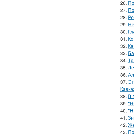
26.
По
27.
По
28.
Ре
29.
Не
30.
Гл
31.
Ко
32.
Ка
33.
Ба
34.
Тр
35.
Ле
36.
Ал
37.
Эт
Кавка
38.
В 
39.
"Н
40.
"Н
41.
Зн
42.
Же
43.
По