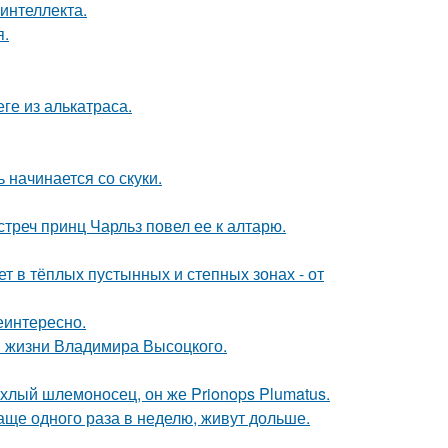
интеллекта.
я.
ге из алькатраса.
 начинается со скуки.
стреч принц Чарльз повел ее к алтарю.
т в тёплых пустынных и степных зонах - от
еинтересно.
в жизни Владимира Высоцкого.
хлый шлемоносец, он же Prionops Plumatus.
аще одного раза в неделю, живут дольше.