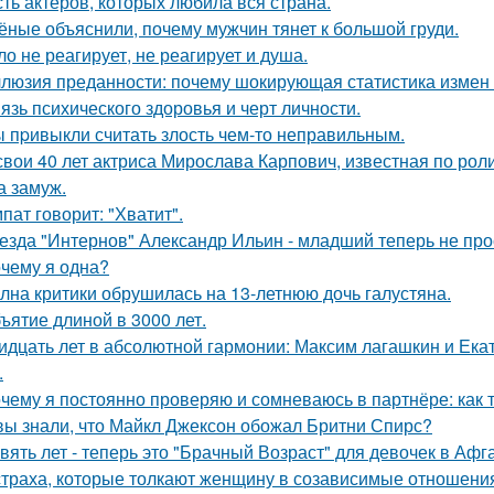
ть актёров, которых любила вся страна.
ёные объяснили, почему мужчин тянет к большой груди.
ло не реагирует, не реагирует и душа.
люзия преданности: почему шокирующая статистика измен
язь психического здоровья и черт личности.
 пpивыкли считать злость чем-то неправильным.
свои 40 лет актриса Мирослава Карпович, известная по ро
 замуж.
пат говорит: "Хватит".
езда "Интернов" Александр Ильин - младший теперь не прос
чему я одна?
лна критики обрушилась на 13-летнюю дочь галустяна.
ъятие длиной в 3000 лет.
идцать лет в абсолютной гармонии: Максим лагашкин и Ека
.
чему я постоянно проверяю и сомневаюсь в партнёре: как т
вы знали, что Майкл Джексон обожал Бритни Спирс?
вять лет - теперь это "Брачный Возраст" для девочек в Аф
страха, которые толкают женщину в созависимые отношени