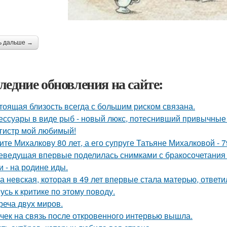
ь дальше →
ледние обновления на сайте:
тоящая близость всегда с большим риском связана.
ессуары в виде рыб - новый люкс, потеснивший привычные 
гистр мой любимый!
ите Михалкову 80 лет, а его супруге Татьяне Михалковой - 7
еведущая впервые поделилась снимками с бракосочетания 
и - на родине иды.
а невская, которая в 49 лет впервые стала матерью, ответи
усь к критике по этому поводу.
реча двух миров.
чек на связь после откровенного интервью вышла.