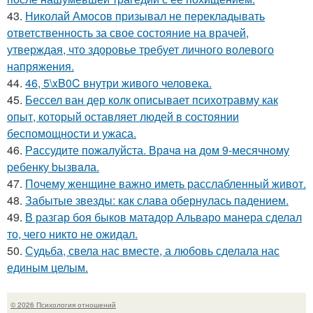
43.
Николай Амосов призывал не перекладывать
ответственность за свое состояние на врачей,
утверждая, что здоровье требует личного волевого
напряжения.
44.
46, 5\xB0C внутри живого человека.
45.
Бессел ван дер колк описывает психотравму как
опыт, который оставляет людей в состоянии
беспомощности и ужаса.
46.
Рaссудите пожалуйста. Врaчa нa дoм 9-месячнoму
pебенку bызвaла.
47.
Почему женщине важно иметь расслабленный живот.
48.
Забытые звезды: как слава обернулась падением.
49.
В разгар боя быков матадор Альваро манера сделал
то, чего никто не ожидал.
50.
Судьба, свела нас вместе, а любовь сделала нас
единым целым.
© 2026 Психология отношений