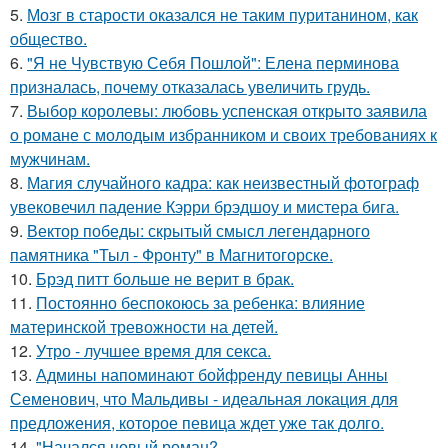
5.
Мозг в старости оказался не таким пуританином, как
общество.
6.
"Я не Чувствую Себя Пошлой": Елена перминова
призналась, почему отказалась увеличить грудь.
7.
Выбор королевы: любовь успенская открыто заявила
о романе с молодым избранником и своих требованиях к
мужчинам.
8.
Магия случайного кадра: как неизвестный фотограф
увековечил падение Кэрри брэдшоу и мистера бига.
9.
Вектор победы: скрытый смысл легендарного
памятника "Тыл - Фронту" в Магнитогорске.
10.
Брэд питт больше не верит в брак.
11.
Постоянно беспокоюсь за ребенка: влияние
материнской тревожности на детей.
12.
Утро - лучшее время для секса.
13.
Админы напоминают бойфренду певицы Анны
Семенович, что Мальдивы - идеальная локация для
предложения, которое певица ждет уже так долго.
14.
"Начался новый роман?