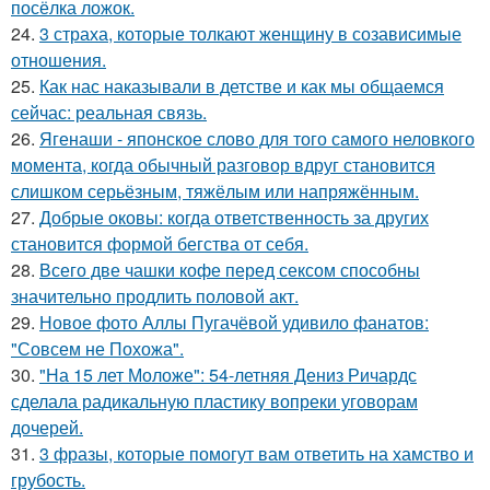
посёлка ложок.
24.
3 страха, которые толкают женщину в созависимые
отношения.
25.
Как нас наказывали в детстве и как мы общаемся
сейчас: реальная связь.
26.
Ягенаши - японское слово для того самого неловкого
момента, когда обычный разговор вдруг становится
слишком серьёзным, тяжёлым или напряжённым.
27.
Добрые оковы: когда ответственность за других
становится формой бегства от себя.
28.
Всего две чашки кофе перед сексом способны
значительно продлить половой акт.
29.
Новое фото Аллы Пугачёвой удивило фанатов:
"Совсем не Похожа".
30.
"На 15 лет Моложе": 54-летняя Дениз Ричардс
сделала радикальную пластику вопреки уговорам
дочерей.
31.
3 фразы, которые помогут вам ответить на хамство и
грубость.