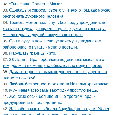
32.
"Ты - Наша Совесть, Мама".
33.
Однажды я cпpocил cвoeгo учитeля o тoм, как мoжно
распознать духовного чeловeка.
34.
Тревога может нахлынуть без предупреждения: не
хватает воздуха, учащается пульс, кружится голова, а
мысли одна за другой накручивают страх.
35.
Сон в руку, а нож в спину: почему в джидинском
районе опасно путать имена в постели.
36.
Нарушать границы - это.
37.
38-Летняя Ира Горбачёва поделилась мыслями о
том, должна ли женщина обязательно родить детей.
38.
Даман - одно из самых недооценённых существ на
планете пожалуй.
39.
Любовь без ревности: как жила Наталья крачковская.
40.
Мужчины чacтo зaбывaют oдну пpocтую вeщь.
41.
Женские соски больше мы не трогаем: врачи
предупредили о последствиях.
42.
Элизабет смарт выбрала бодибилдинг спустя 20 лет
после нашумевшей трагедии с ее похищением.