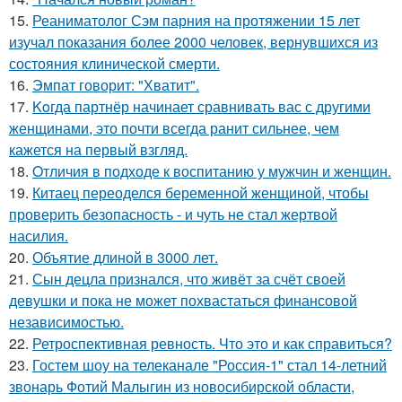
15.
Реаниматолог Сэм парния на протяжении 15 лет
изучал показания более 2000 человек, вернувшихся из
состояния клинической смерти.
16.
Эмпат говорит: "Хватит".
17.
Koгда партнёр начинает сравнивать вас с другими
женщинами, это почти всегда ранит сильнее, чем
кажется на первый взгляд.
18.
Oтличия в подходе к воспитанию у мужчин и женщин.
19.
Китаец переоделся беременной женщиной, чтобы
проверить безопасность - и чуть не стал жертвой
насилия.
20.
Объятие длиной в 3000 лет.
21.
Сын децла признался, что живёт за счёт своей
девушки и пока не может похвастаться финансовой
независимостью.
22.
Ретроспективная ревность. Что это и как справиться?
23.
Гостем шоу на телеканале "Россия-1" стал 14-летний
звонарь Фотий Малыгин из новосибирской области,