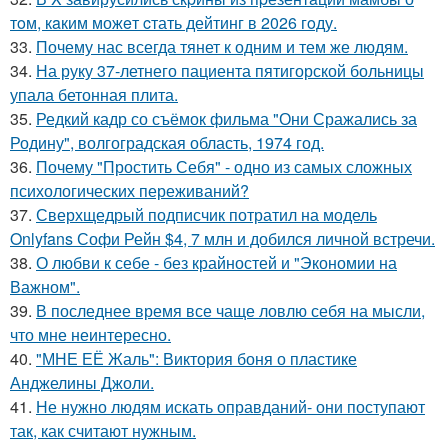
тoм, кaким можeт cтать дейтинг в 2026 гoду.
33.
Почему нас всегда тянет к одним и тем же людям.
34.
На руку 37-летнего пациента пятигорской больницы
упала бетонная плита.
35.
Редкий кадр со съёмок фильма "Они Сражались за
Родину", волгоградская область, 1974 год.
36.
Почему "Простить Себя" - одно из самых сложных
психологических переживаний?
37.
Сверхщедрый подписчик потратил на модель
Onlyfans Софи Рейн $4, 7 млн и добился личной встречи.
38.
О любви к себе - без крайностей и "Экономии на
Важном".
39.
В последнее время все чаще ловлю себя на мысли,
что мне неинтересно.
40.
"МНЕ ЕЁ Жаль": Виктория боня о пластике
Анджелины Джоли.
41.
Не нужно людям искать оправданий- они поступают
так, как считают нужным.