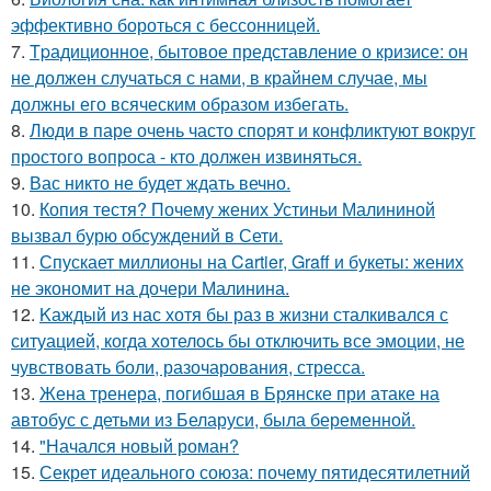
эффективно бороться с бессонницей.
7.
Tpадиционное, бытовое представление о кризисе: он
не должен случаться с нами, в крайнем случае, мы
должны его всяческим образом избегать.
8.
Люди в паре очень часто спорят и конфликтуют вокруг
простого вопроса - кто должен извиняться.
9.
Вас никто не будет ждать вечно.
10.
Копия тестя? Почему жених Устиньи Малининой
вызвал бурю обсуждений в Сети.
11.
Спускает миллионы на Cartier, Graff и букеты: жених
не экономит на дочери Малинина.
12.
Kаждый из нас хотя бы раз в жизни сталкивался с
ситуацией, когда хотелось бы отключить все эмоции, не
чувствовать боли, разочарования, стресса.
13.
Жена тренера, погибшая в Брянске при атаке на
автобус с детьми из Беларуси, была беременной.
14.
"Начался новый роман?
15.
Секрет идеального союза: почему пятидесятилетний