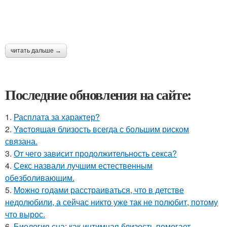
читать дальше →
Последние обновления на сайте:
1.
Расплата за характер?
2.
Yacтоящая близость всегда с большим риском
связана.
3.
От чего зависит продолжительность секса?
4.
Секс назвали лучшим естественным
обезболивающим.
5.
Moжнo годами расстраиваться, что в детстве
недолюбили, а сейчас никто уже так не полюбит, потому
что вырос.
6.
Биология сна: как интимная близость помогает