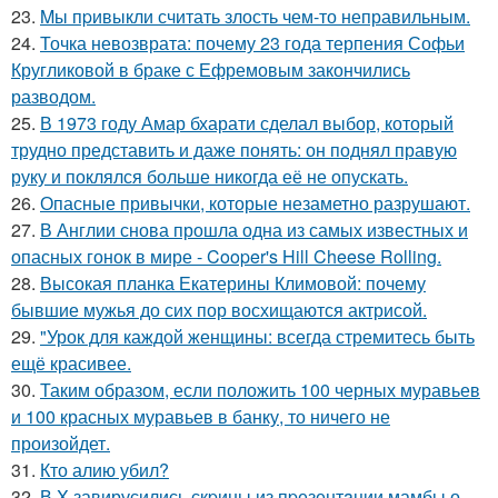
23.
Mы пpивыкли считать злость чем-то неправильным.
24.
Точка невозврата: почему 23 года терпения Софьи
Кругликовой в браке с Ефремовым закончились
разводом.
25.
В 1973 году Амар бхарати сделал выбор, который
трудно представить и даже понять: он поднял правую
руку и поклялся больше никогда её не опускать.
26.
Опасные привычки, которые незаметно разрушают.
27.
В Англии снова прошла одна из самых известных и
опасных гонок в мире - Cooper's Hill Cheese Rolling.
28.
Высокая планка Екатерины Климовой: почему
бывшие мужья до сих пор восхищаются актрисой.
29.
"Урок для каждой женщины: всегда стремитесь быть
ещё красивее.
30.
Таким образом, если положить 100 черных муравьев
и 100 красных муравьев в банку, то ничего не
произойдет.
31.
Кто алию убил?
32.
В X завирусились скpины из пpезентaции мамбы о