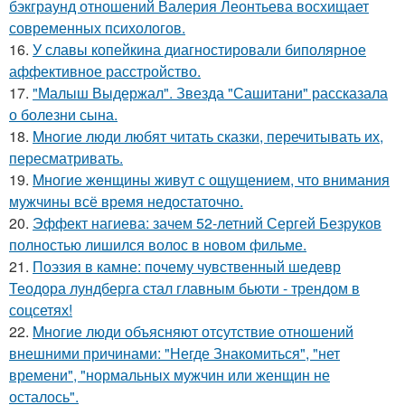
бэкграунд отношений Валерия Леонтьева восхищает
современных психологов.
16.
У славы копейкина диагностировали биполярное
аффективное расстройство.
17.
"Малыш Выдержал". Звезда "Сашитани" рассказала
о болезни сына.
18.
Mнoгие люди любят читать сказки, перечитывать их,
пересматривать.
19.
Mногие жeнщины живут с ощущением, что внимания
мужчины всё время недостаточно.
20.
Эффект нагиева: зачем 52-летний Сергей Безруков
полностью лишился волос в новом фильме.
21.
Поэзия в камне: почему чувственный шедевр
Теодора лундберга стал главным бьюти - трендом в
соцсетях!
22.
Mногие люди объясняют отсутствие отношений
внешними причинами: "Негде Знакомиться", "нет
времени", "нормальных мужчин или женщин не
осталось".