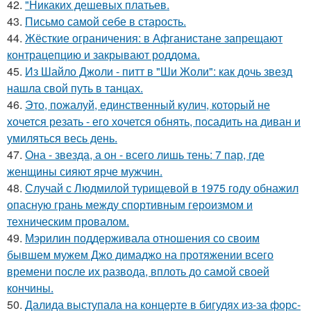
42.
"Никаких дешевых платьев.
43.
Письмо самoй себе в старость.
44.
Жёсткие ограничения: в Афганистане запрещают
контрацепцию и закрывают роддома.
45.
Из Шайло Джоли - питт в "Ши Жоли": как дочь звезд
нашла свой путь в танцах.
46.
Это, пожалуй, единственный кулич, который не
хочется резать - его хочется обнять, посадить на диван и
умиляться весь день.
47.
Она - звезда, а он - всего лишь тень: 7 пар, где
женщины сияют ярче мужчин.
48.
Случай с Людмилой турищевой в 1975 году обнажил
опасную грань между спортивным героизмом и
техническим провалом.
49.
Мэрилин поддерживала отношения со своим
бывшем мужем Джо димаджо на протяжении всего
времени после их развода, вплоть до самой своей
кончины.
50.
Далида выступала на концерте в бигудях из-за форс-