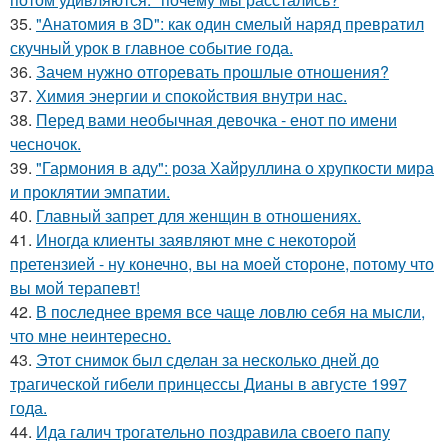
35.
"Анатомия в 3D": как один смелый наряд превратил
скучный урок в главное событие года.
36.
Зачем нужно отгоревать прошлые отношения?
37.
Химия энергии и спокойствия внутри нас.
38.
Перед вами необычная девочка - енот по имени
чесночок.
39.
"Гармония в аду": роза Хайруллина о хрупкости мира
и проклятии эмпатии.
40.
Главный запрет для женщин в отношениях.
41.
Иногда клиенты заявляют мне с некоторой
претензией - ну конечно, вы на моей стороне, потому что
вы мой терапевт!
42.
В последнее время все чаще ловлю себя на мысли,
что мне неинтересно.
43.
Этот снимок был сделан за несколько дней до
трагической гибели принцессы Дианы в августе 1997
года.
44.
Ида галич трогательно поздравила своего папу