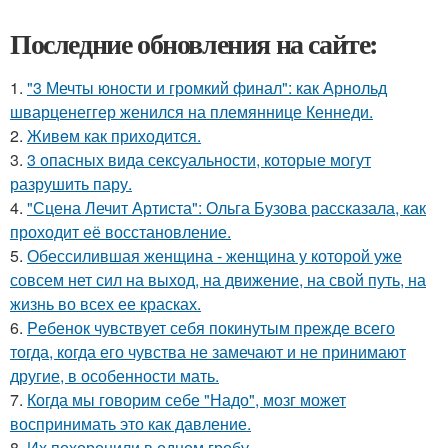
Последние обновления на сайте:
1.
"3 Мечты юности и громкий финал": как Арнольд
шварценеггер женился на племяннице Кеннеди.
2.
Живeм как приходится.
3.
3 опасных вида сексуальности, которые могут
разрушить пару.
4.
"Сцена Лечит Артиста": Ольга Бузова рассказала, как
проходит её восстановление.
5.
Обессилившая женщина - женщина у которой уже
совсем нет сил на выход, на движение, на свой путь, на
жизнь во всех ее красках.
6.
Peбенок чувствует себя покинутым прежде всего
тогда, когда его чувства не замечают и не принимают
другие, в особенности мать.
7.
Когда мы говорим себе "Надо", мозг может
воспринимать это как давление.
8.
Их похоронили в одном гробу.