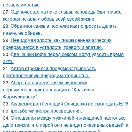
независимостью.
27.
Одиночество на пике славы: исповедь Эдит пиаф,
которая искала любовь всей своей жизни.
28.
Обратная связь в постели: как попросить делать
иначе, не обидев.
29.
Невидимая злость: как подавленная агрессия
превращается в усталость, тревогу и апатию.
30.
Две чашки кофе перед сексом могут удвоить время
акта.
31.
Автор стремился продемонстрировать
противоречивую природу материнства.
32.
Аборт по-новому: зачем чиновники
переименовывают операции в "Красивые
Формулировки".
33.
Академик ран Геннадий Онищенко не смог сдать ЕГЭ
по просьбе министра просвещения.
34.
Отношения между мужчиной и женщиной настолько
дело тонкое, что порой они не видят очевидных вещей, а
потом удивляются: "почему мы расстались?