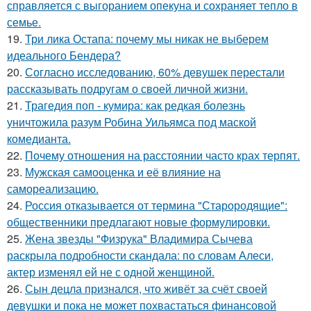
справляется с выгоранием опекуна и сохраняет тепло в
семье.
19.
Три лика Остапа: почему мы никак не выберем
идеального Бендера?
20.
Согласно исследованию, 60% девушек перестали
рассказывать подругам о своей личной жизни.
21.
Трагедия поп - кумира: как редкая болезнь
уничтожила разум Робина Уильямса под маской
комедианта.
22.
Почему отношения на расстоянии часто крах терпят.
23.
Мужская самооценка и её влияние на
самореализацию.
24.
Россия отказывается от термина "Старородящие":
общественники предлагают новые формулировки.
25.
Жена звезды "Физрука" Владимира Сычева
раскрыла подробности скандала: по словам Алеси,
актер изменял ей не с одной женщиной.
26.
Сын децла признался, что живёт за счёт своей
девушки и пока не может похвастаться финансовой