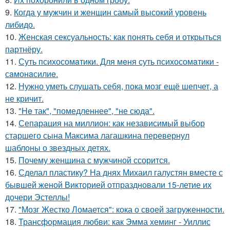
9.
Когда у мужчин и женщин самый высокий уровень
либидо.
10.
Женская сексуальность: как понять себя и открыться
партнёру.
11.
Суть психосомaтики. Для мeня суть психосомaтики -
сaмонaсилиe.
12.
Нужно уметь слушать себя, пока мозг ещё шепчет, а
не кричит.
13.
"He так", "помедленнее", "не сюда".
14.
Сепарация на миллион: как независимый выбор
старшего сына Максима лагашкина перевернул
шаблоны о звездных детях.
15.
Почему женщина с мужчиной ссорится.
16.
Сделал пластику? На днях Михаил галустян вместе с
бывшей женой Викторией отпраздновали 15-летие их
дочери Эстеллы!
17.
"Мозг Жестко Ломается": кока о своей загруженности.
18.
Трансформация любви: как Эмма хеминг - Уиллис