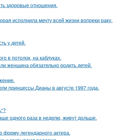
ать здоровые отношения.
орая исполнила мечту всей жизни вопреки раку.
ть у детей.
о в потолок, на каблуках.
ли женщина обязательно родить детей.
жение.
ели принцессы Дианы в августе 1997 года.
ь"?
аще одного раза в неделю, живут дольше.
ю форму легендарного актера.