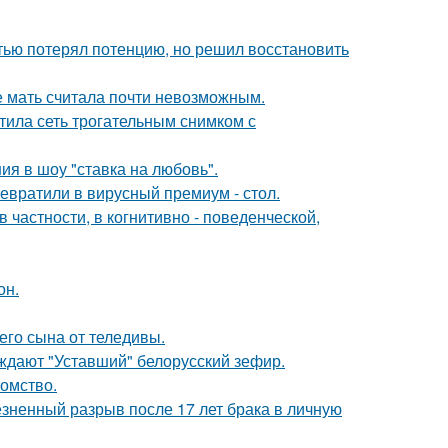
тью потерял потенцию, но решил восстановить
е мать считала почти невозможным.
тила сеть трогательным снимком с
ия в шоу "ставка на любовь".
евратили в вирусный премиум - стол.
 частности, в когнитивно - поведенческой,
он.
го сына от теледивы.
уждают "Уставший" белорусский зефир.
томство.
езненный разрыв после 17 лет брака в личную