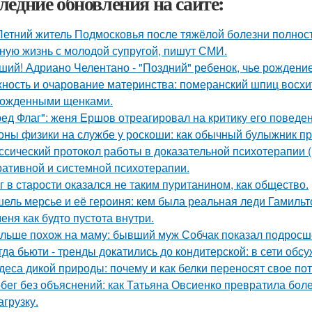
ледние обновления на сайте:
Летний житель Подмосковья после тяжёлой болезни полнос
ную жизнь с молодой супругой, пишут СМИ.
ший! Адриано Челентано - "Поздний" ребенок, чье рождени
ность и очарование материнства: померанский шпиц восхи
ожденными щенками.
ред Флаг": женя Ершов отреагировал на критику его поведен
оны физики на службе у роскоши: как обычный булыжник пр
ссический протокол работы в доказательной психотерапии (в
ративной и системной психотерапии.
г в старости оказался не таким пуританином, как общество.
ель мерсье и её героиня: кем была реальная леди Гамильт
меня как будто пустота внутри.
льше похож на маму: бывший муж Собчак показал подросше
гда бьюти - тренды докатились до кондитерской: в сети обс
деса дикой природы: почему и как белки переносят свое по
бег без объяснений: как Татьяна Овсиенко превратила бол
агрузку.