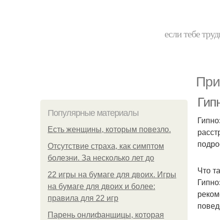
если тебе труд
При
Гип
Популярные материалы
Гипно
Есть женщины, которым повезло.
расст
подро
Отсутствие страха, как симптом
болезни. За несколько лет до
Что т
22 игры на бумаге для двоих. Игры
Гипно
на бумаге для двоих и более:
реком
правила для 22 игр
повед
Парень онлифанщицы, которая