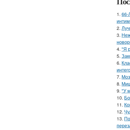
Пос
1.
66-
интим
2.
Луч
3.
Неж
новор
4.
"Я 
5.
Зак
6.
Кла
интег
7.
Моз
8.
Миш
9.
"У 
10.
Бо
11.
Ко
12.
Чу
13.
По
перез