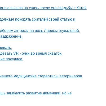
геза вышла на связь после его свадьбы с Катей
должает покорять зрителей своей статью и
дбором актрисы на роль Ларисы огудаловой.
раздражение.
ривать.
евать VR - очки во время схваток.
ние получила.
шившего медицинские стереотипы ветеринаров.
ишь замедлить развитие деменции, но не