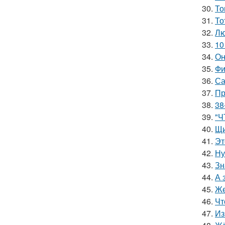
30.
То
31.
То
32.
Лю
33.
10
34.
Он
35.
Фи
36.
Са
37.
Пр
38.
38
39.
"Ч
40.
Щи
41.
Эт
42.
Ну
43.
Зн
44.
А 
45.
Же
46.
Чт
47.
Из