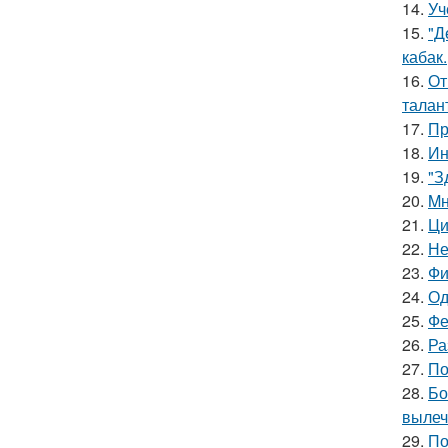
14.
Уч
15.
"Д
кабак.
16.
От
талан
17.
Пр
18.
Ин
19.
"З
20.
Mн
21.
Ци
22.
Не
23.
Фи
24.
Од
25.
Фе
26.
Ра
27.
По
28.
Бо
вылеч
29.
По