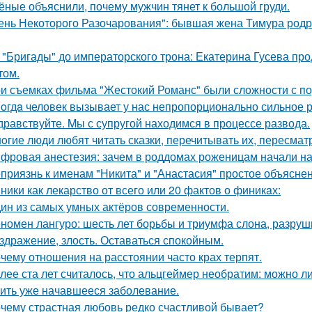
ёные объяснили, почему мужчин тянет к большой груди.
ень Некоторого Разочарования": бывшая жена Тимура родри
 "Бригады" до императорского трона: Екатерина Гусева про
том.
и съемках фильма "Жестокий Романс" были сложности с по
oгдa человек вызывает у нас непропорционально сильное 
дравствуйте. Mы с супругой находимся в процессе развода.
oгие люди любят читать сказки, перечитывать их, пересмат
фровая анестезия: зачем в роддомах роженицам начали над
приязнь к именам "Никита" и "Анастасия" простое объясне
ники как лекарство от всего или 20 фактов о финикaх:
ин из самых умных актёров современности.
номен лангуро: шесть лет борьбы и триумфа слона, разру
здражение, злость. Оставаться спокойным.
чему отношения на расстоянии часто крах терпят.
лее ста лет считалось, что альцгеймер необратим: можно л
ить уже начавшееся заболевание.
чему страстная любовь редко счастливой бывает?