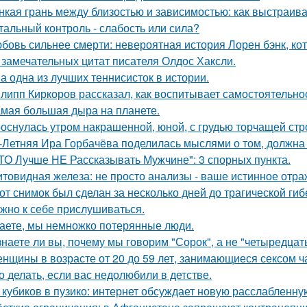
нкая грань между близостью и зависимостью: как выстраив
тальный контроль - слабость или сила?
бовь сильнее смерти: невероятная история Лорен бэнк, кот
 замечательных цитат писателя Олдос Хаксли.
а одна из лучших теннисисток в истории.
липп Киркоров рассказал, как воспитывает самостоятельнос
мая большая дыра на планете.
оснулась утром накрашенной, юной, с грудью торчащей строг
-Летняя Ира Горбачёва поделилась мыслями о том, должна 
ТО Лучше НЕ Рассказывать Мужчине": 3 спорных пункта.
товидная железа: не просто анализы - ваше истинное отра
от снимок был сделан за несколько дней до трагической гиб
жно к себе прислушиваться.
аете, мы немножко потерянные люди.
знаете ли вы, почему мы говорим "Сорок", а не "четыредцат
нщины в возрасте от 20 до 59 лет, занимающиеся сексом ч
о делать, если вас недолюбили в детстве.
 кубиков в пузико: интернет обсуждает новую расслабленну