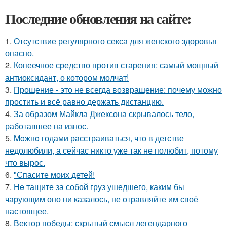
Последние обновления на сайте:
1.
Отсутствие регулярного секса для женского здоровья
опасно.
2.
Копеечное средство против старения: самый мощный
антиоксидант, о котором молчат!
3.
Прощение - это не всегда возвращение: почему можно
простить и всё равно держать дистанцию.
4.
За образом Майкла Джексона скрывалось тело,
работавшее на износ.
5.
Moжнo годами расстраиваться, что в детстве
недолюбили, а сейчас никто уже так не полюбит, потому
что вырос.
6.
"Спасите моих детей!
7.
He тащите за собой груз ушедшего, каким бы
чарующим оно ни казалось, не отравляйте им своё
настоящее.
8.
Вектор победы: скрытый смысл легендарного