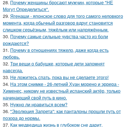
28.
Почему женщины бросают мужчин, которые "НЕ
Могут Определиться".
29.
Ягенаши - японское слово для того самого неловкого
момента, когда обычный разговор вдруг становится
слишком серьёзным, тяжёлым или напряжённым.
30.
Почему самые сильные чувства часто из боли
рождаются?
31.
Почему в отношениях тяжело, даже когда есть
любовь.
32.
Три вещи о бабушке, которые дети запомнят
навсегда.
33.
Не ложитесь спать, пока вы не сделаете этого!
34.
На этом снимке - 26-летний Хуан морено и эррера -
Хименес, никому не известный испанский актёр, только
начинающий свой путь в кино.
35.
Нужно ли нравиться всем?
36.
"Эволюция Запрета": как панталоны прошли путь от
позора до нормы.
37.
Как медведица жизнь в глубоком сне дарит.