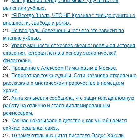
19.
Мастурбация перед сном может улучшать сон,
выяснили учёные.
20.
"Я Всегда Знала, ЧТО НЕ Красива": тильда суинтон о
внешности, свободе и ролях.
21.
Не все роды болезненны: от чего это зависит по
мнению учёных.
22.
Урок гуманности от хозяев океана: реальная история
спасения, которая легла в основу экологической
философии.
23.
Прощание с Алексеем Пимановым в Москве.
24.
Поворотная точка судьбы: Сати Казанова откровенно
рассказала о мистическом пророчестве в немецком
храме.
25.
Анна хилькевич сообщила, что защитила дипломную
работу на отлично и стала дипломированным
режиссером.
26.
Как нас наказывали в детстве и как мы общаемся
сейчас: реальная связь.
27.
10 замечательных цитат писателя Олдос Хаксли.