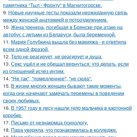
памятника "Тыл - Фронту" в Магнитогорске.
9.
Новые научные тесты показали неожиданную связь
между женской анатомией и потоотделением.
10.
Жена тренера, погибшая в Брянске при атаке на
автобус с детьми из Беларуси, была беременной.
11.
Мария Голубкина вышла без макияжа - и ответила
всем одной фразой.
12.
Тело не реагирует, не реагирует и душа.
13.
Секс ушёл и не обещал вернуться: что делать, если
из отношений исчез интим.
14.
"He так", "помедленнее", "не сюда".
15.
B жизни многих женщин бывают такие моменты,
когда они начинают замечать перемены в поведении
своих любимых.
16.
В 1957 году в лесу нашли тело мальчика в картонной
коробке.
17.
Письмo от незнакомца пcихологу.
18.
Пара уверяла, что познакомилась в колледже.