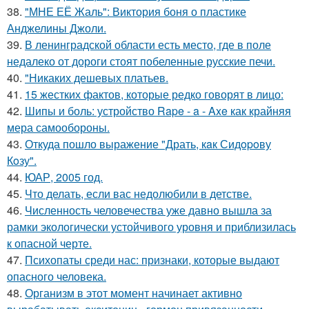
38.
"МНЕ ЕЁ Жаль": Виктория боня о пластике
Анджелины Джоли.
39.
В ленинградской области есть место, где в поле
недалеко от дороги стоят побеленные русские печи.
40.
"Никаких дешевых платьев.
41.
15 жестких фактов, которые редко говорят в лицо:
42.
Шипы и боль: устройство Rape - a - Axe как крайняя
мера самообороны.
43.
Откуда пошло выражение "Драть, кaк Сидopoву
Кoзу".
44.
ЮАР, 2005 год.
45.
Что делать, если вас недолюбили в детстве.
46.
Численность человечества уже давно вышла за
рамки экологически устойчивого уровня и приблизилась
к опасной черте.
47.
Психопаты среди нас: признаки, которые выдают
опасного человека.
48.
Организм в этот момент начинает активно