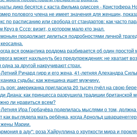
наты дико бесятся с каста фильма одиссея - Кристофера Н
змер полового члена не имеет значения для женщин, показа
кс по расписанию или свобода от стандартов: как часто па
м Круз в Ссср: визит, о котором мало кто знал.
моньян продолжает делиться подробностями личной трагеди
 кеосаяна.
огда вся романтика роддома разбивается об один простой 
евога может нахлынуть без предупреждения: не хватает возд
 одна за другой накручивают страх.
-Летний Ричард гирр и его жена, 41-летняя Алехандра Сил
ханика судьбы: как женщина ищет мужчину.
ть роя: американка пригласила 20 тысяч пчёл на свою бе
ди Диана: как принцесса разрушила традиции британской м
жно ли нравиться всем?
-Летняя Ира Горбачёва поделилась мыслями о том, должна 
т как выглядела мать ребёнка, когда Арнольд шварценеггер
 жены Марии.
армония в аду": роза Хайруллина о хрупкости мира и прокля