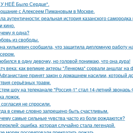
 У НЕЁ Было Сердце".
ощание с Алексеем Пимановым в Москве.
ла аутентичности: реальная история казанского самородк
и кино.
чему я одна?
бовь из свободы.
на хилькевич сообщила, что защитила дипломную работу н
сером.
юбился в одну девочку, но головой понимаю, что она дура!
тч века: как великие актеры "Ленкома" сорвали аншлаг на 
Афганистане принят закон о домашнем насилии, который д
ствия серьёзных травм.
стем шоу на телеканале "Россия-1" стал 14-летний звонарь
ка ложок.
 согласия не спросили.
гда в семье словно запрещено быть счастливым.
чему самые сильные чувства часто из боли рождаются?
перклей: ошибка, которая случайно стала легендой.
зе моряк посоветовали прекратить рожать.