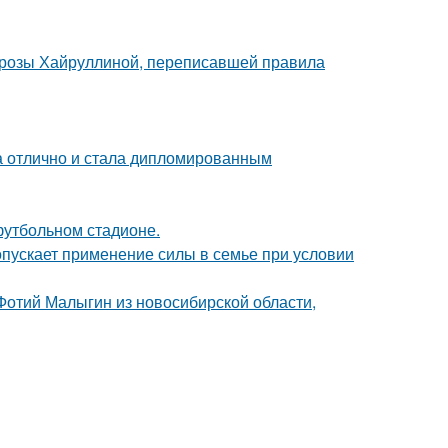
а розы Хайруллиной, переписавшей правила
а отлично и стала дипломированным
футбольном стадионе.
опускает применение силы в семье при условии
 Фотий Малыгин из новосибирской области,