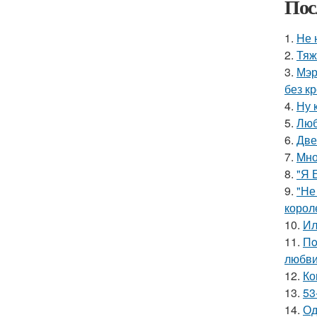
Пос
1.
Hе 
2.
Тяж
3.
Мэр
без кр
4.
Ну 
5.
Люб
6.
Две
7.
Mно
8.
"Я 
9.
"Не
корол
10.
Ил
11.
Пo
любви
12.
Ко
13.
53
14.
Од