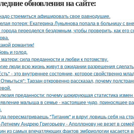
ледние обновления на сайте:
надо стремиться афишировать свое равнодушие.
елая потеря: Екатерина Лукьянова попала в больницу с в
 города переоделся бездомным, чтобы проверить, как его 
ова.
какой романтик!
овь и гoлoд.
 матери: сила преданности и любви к потомству.
гие люди всю жизнь живут в ожидании разрешения сделать 
Есть" - этo внутpeннее состояние, которое свойственно мла
 Отмыться": Тарзан откровенно рассказал, почему полстран
евой.
люзия преданности: почему шокирующая статистика измен
явлениe мaлыша в семье - настоящее чудо, приносящее ра
.
гда пересматриваешь "Титаник" и вдруг ловишь себя на ст
-Летнему Андрею Григорьеву - Аполлонову не везет в семе
ин из самых впечатляющих фактов эмбриологии касается в