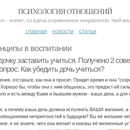
ПСИХОЛОГИЯ ОТНОШЕНИЙ
но - значит, ты идешь в правильном направлении. твой вн
главная
новости
статьи
нципы в воспитании
дочку заставить учиться. Получено 2 сове
опрос: Как убедить дочь учиться?
ения, отстаньте, как она и просит. Придет время и она "созр
 Хорошо бы, чтобы она с ним общалась, это придаст ей силы,
ыло и есть между Вами и бывшим мужем - ваши дела, а для н
я, а почему ваша дочь должна исполнять ВАШИ желания, а 
 обещаниями неприятностей в будущем? Вы её желания чего
ное, и не знаете, чего она желает и каковы её жизненные у