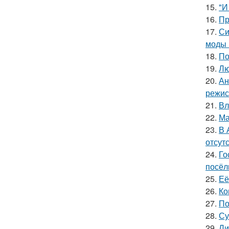
15.
"И
16.
Пр
17.
Си
моды 
18.
По
19.
Лю
20.
Ан
режис
21.
Вл
22.
Ма
23.
В 
отсут
24.
Го
посёл
25.
Её
26.
Ко
27.
По
28.
Су
29.
Ли