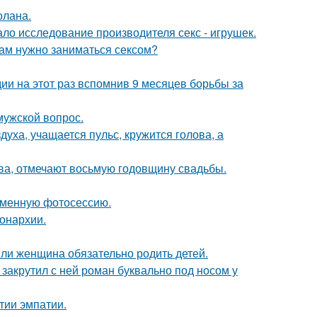
олана.
ло исследование производителя секс - игрушек.
рам нужно заниматься сексом?
и на этот раз вспомнив 9 месяцев борьбы за
мужской вопрос.
уха, учащается пульс, кружится голова, а
ьва, отмечают восьмую годовщину свадьбы.
ременную фотосессию.
онархии.
ли женщина обязательно родить детей.
 закрутил с ней роман буквально под носом у
тии эмпатии.