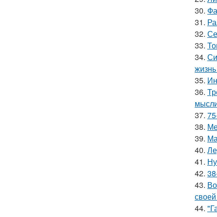
30.
Фа
31.
Ра
32.
Се
33.
То
34.
Си
жизнь
35.
Ин
36.
Тр
мысли
37.
75
38.
Ме
39.
Ма
40.
Ле
41.
Ну
42.
38
43.
Во
своей
44.
"Г