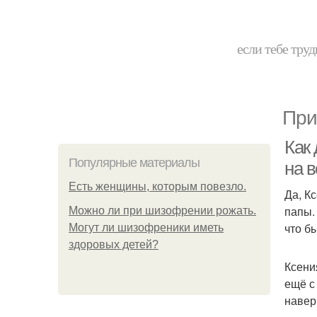
если тебе труд
При
Как 
Популярные материалы
на в
Есть женщины, которым повезло.
Да, Кс
папы.
Можно ли при шизофрении рожать.
что б
Могут ли шизофреники иметь
здоровых детей?
Ксени
ещё с
навер