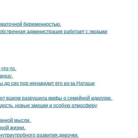
нематочной беременностью.
собственная администрация работает с людьми
что-то.
денцу.
ы до сих пор ненавидит его из-за Наташи
 от вциом разрушила мифы о семейной идиллии.
дость, новые эмоции и особую атмосферу
ранной мысли.
йной жизни.
нутриутробного развития девочки.