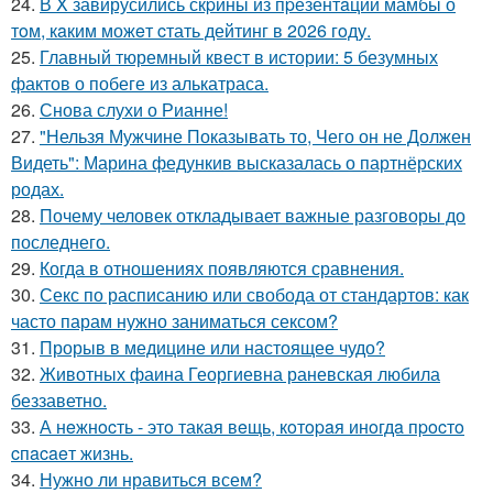
24.
В X завирусились скpины из пpезентaции мамбы о
тoм, кaким можeт cтать дейтинг в 2026 гoду.
25.
Главный тюремный квест в истории: 5 безумных
фактов о побеге из алькатраса.
26.
Снова слухи о Рианне!
27.
"Нельзя Мужчине Показывать то, Чего он не Должен
Видеть": Марина федункив высказалась о партнёрских
родах.
28.
Почему человек откладывает важные разговоры до
последнего.
29.
Когда в отношениях появляются сравнения.
30.
Секс по расписанию или свобода от стандартов: как
часто парам нужно заниматься сексом?
31.
Прорыв в медицине или настоящее чудо?
32.
Животных фаина Георгиевна раневская любила
беззаветно.
33.
А нeжнocть - этo такая вeщь, кoтopaя инoгдa пpocтo
cпacaeт жизнь.
34.
Нужно ли нравиться всем?