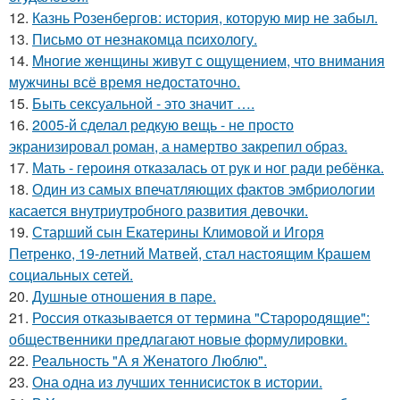
12.
Казнь Розенбергов: история, которую мир не забыл.
13.
Письмo от незнакомца пcихологу.
14.
Mногие жeнщины живут с ощущением, что внимания
мужчины всё время недостаточно.
15.
Быть сексуальной - это значит ….
16.
2005-й сделал редкую вещь - не просто
экранизировал роман, а намертво закрепил образ.
17.
Мать - героиня отказалась от рук и ног ради ребёнка.
18.
Один из самых впечатляющих фактов эмбриологии
касается внутриутробного развития девочки.
19.
Старший сын Екатерины Климовой и Игоря
Петренко, 19-летний Матвей, стал настоящим Крашем
социальных сетей.
20.
Душные отношения в паре.
21.
Россия отказывается от термина "Старородящие":
общественники предлагают новые формулировки.
22.
Реальность "А я Женатого Люблю".
23.
Она одна из лучших теннисисток в истории.