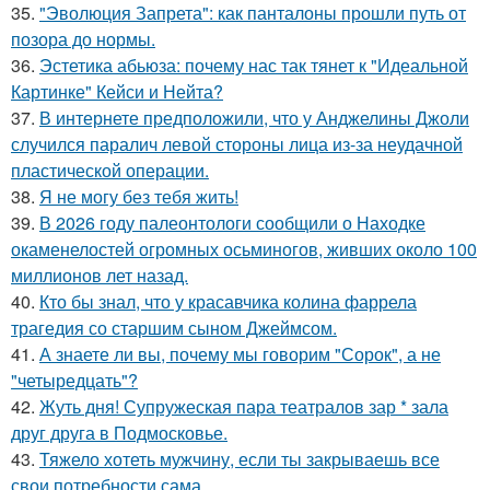
35.
"Эволюция Запрета": как панталоны прошли путь от
позора до нормы.
36.
Эстетика абьюза: почему нас так тянет к "Идеальной
Картинке" Кейси и Нейта?
37.
В интернете предположили, что у Анджелины Джоли
случился паралич левой стороны лица из-за неудачной
пластической операции.
38.
Я не могу без тебя жить!
39.
В 2026 году палеонтологи сообщили о Находке
окаменелостей огромных осьминогов, живших около 100
миллионов лет назад.
40.
Кто бы знал, что у красавчика колина фаррела
трагедия со старшим сыном Джеймсом.
41.
А знаете ли вы, почему мы говорим "Сорок", а не
"четыредцать"?
42.
Жуть дня! Супружеская пара театралов зар * зала
друг друга в Подмосковье.
43.
Тяжело хотеть мужчину, если ты закрываешь все
свои потребности сама.