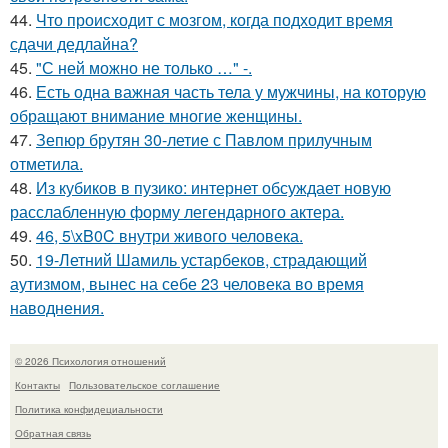
44.
Что происходит с мозгом, когда подходит время
сдачи дедлайна?
45.
"С ней можно не только …" -.
46.
Есть одна важная часть тела у мужчины, на которую
обращают внимание многие женщины.
47.
Зепюр брутян 30-летие с Павлом прилучным
отметила.
48.
Из кубиков в пузико: интернет обсуждает новую
расслабленную форму легендарного актера.
49.
46, 5\xB0C внутри живого человека.
50.
19-Летний Шамиль устарбеков, страдающий
аутизмом, вынес на себе 23 человека во время
наводнения.
© 2026 Психология отношений
Контакты
Пользовательское соглашение
Политика конфидециальности
Обратная связь