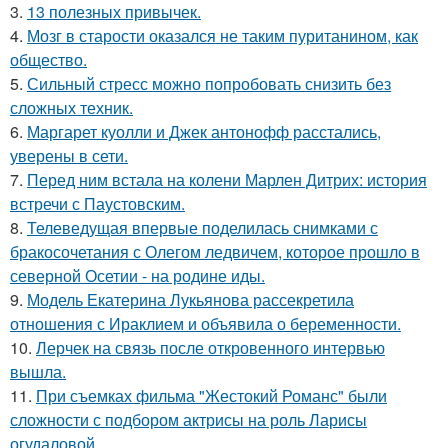
3.
13 полезных привычек.
4.
Мозг в старости оказался не таким пуританином, как
общество.
5.
Сильный стресс можно попробовать снизить без
сложных техник.
6.
Маргарет куолли и Джек антонофф расстались,
уверены в сети.
7.
Перед ним встала на колени Марлен Дитрих: история
встречи с Паустовским.
8.
Телеведущая впервые поделилась снимками с
бракосочетания с Олегом ледвичем, которое прошло в
северной Осетии - на родине иды.
9.
Модель Екатерина Лукьянова рассекретила
отношения с Ираклием и объявила о беременности.
10.
Лерчек на связь после откровенного интервью
вышла.
11.
При съемках фильма "Жестокий Романс" были
сложности с подбором актрисы на роль Ларисы
огудаловой.