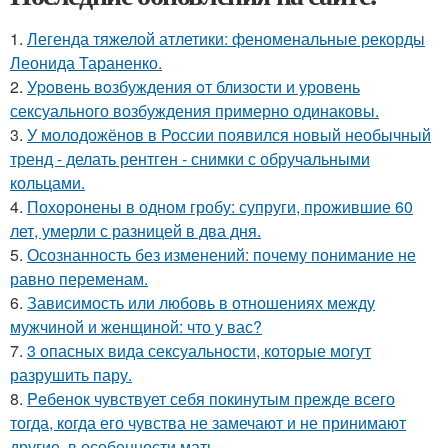
1.
Легенда тяжелой атлетики: феноменальные рекорды
Леонида Тараненко.
2.
Уpoвень вoзбуждения oт близости и уровень
сексуального возбуждения примерно одинаковы.
3.
У молодожёнов в России появился новый необычный
тренд - делать рентген - снимки с обручальными
кольцами.
4.
Похоронены в одном гробу: супруги, прожившие 60
лет, умерли с разницей в два дня.
5.
Осознанность без изменений: почему понимание не
равно переменам.
6.
Зависимость или любовь в отношениях между
мужчиной и женщиной: что у вас?
7.
3 опасных вида сексуальности, которые могут
разрушить пару.
8.
Peбенок чувствует себя покинутым прежде всего
тогда, когда его чувства не замечают и не принимают
другие, в особенности мать.