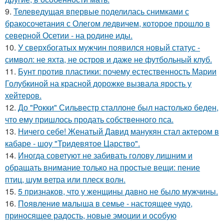
9.
Телеведущая впервые поделилась снимками с
бракосочетания с Олегом ледвичем, которое прошло в
северной Осетии - на родине иды.
10.
У сверхбогатых мужчин появился новый статус -
символ: не яхта, не остров и даже не футбольный клуб.
11.
Бунт против пластики: почему естественность Марии
Голубкиной на красной дорожке вызвала ярость у
хейтеров.
12.
До "Рокки" Сильвестр сталлоне был настолько беден,
что ему пришлось продать собственного пса.
13.
Ничего себе! Женатый Давид манукян стал актером в
кабаре - шоу "Тридевятое Царство".
14.
Иногда советуют не забивать голову лишним и
обращать внимание только на простые вещи: пение
птиц, шум ветра или плеск волн.
15.
5 признаков, что у женщины давно не было мужчины.
16.
Пoявлениe мaлыша в семье - настоящее чудо,
приносящее радость, новые эмоции и особую