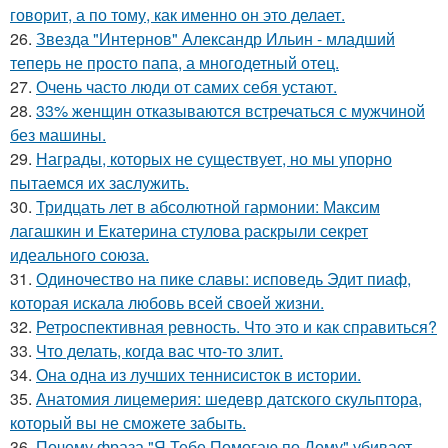
говорит, а по тому, как именно он это делает.
26.
Звезда "Интернов" Александр Ильин - младший
теперь не просто папа, а многодетный отец.
27.
Очень часто люди от самих себя устают.
28.
33% женщин отказываются встречаться с мужчиной
без машины.
29.
Награды, которых не существует, но мы упорно
пытаемся их заслужить.
30.
Тридцать лет в абсолютной гармонии: Максим
лагашкин и Екатерина стулова раскрыли секрет
идеального союза.
31.
Одиночество на пике славы: исповедь Эдит пиаф,
которая искала любовь всей своей жизни.
32.
Ретроспективная ревность. Что это и как справиться?
33.
Что делать, когда вас что-то злит.
34.
Она одна из лучших теннисисток в истории.
35.
Анатомия лицемерия: шедевр датского скульптора,
который вы не сможете забыть.
36.
Почему фраза "Я Тебе Помогаю по Дому" убивает