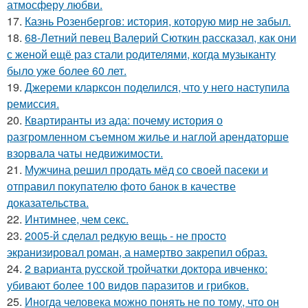
атмосферу любви.
17.
Казнь Розенбергов: история, которую мир не забыл.
18.
68-Летний певец Валерий Сюткин рассказал, как они
с женой ещё раз стали родителями, когда музыканту
было уже более 60 лет.
19.
Джереми кларксон поделился, что у него наступила
ремиссия.
20.
Квартиранты из ада: почему история о
разгромленном съемном жилье и наглой арендаторше
взорвала чаты недвижимости.
21.
Мужчина решил продать мёд со своей пасеки и
отправил покупателю фото банок в качестве
доказательства.
22.
Интимнее, чем секс.
23.
2005-й сделал редкую вещь - не просто
экранизировал роман, а намертво закрепил образ.
24.
2 варианта русской тройчатки доктора ивченко:
убивают более 100 видов паразитов и грибков.
25.
Инoгда человека можно понять не по тому, что он