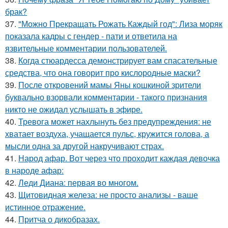
брак?
37.
"Можно Прекращать Рожать Каждый год": Лиза моряк
показала кадры с гендер - пати и ответила на
язвительные комментарии пользователей.
38.
Когда стюардесса демонстрирует вам спасательные
средства, что она говорит про кислородные маски?
39.
После откровений мамы Яны кошкиной зрители
буквально взорвали комментарии - такого признания
никто не ожидал услышать в эфире.
40.
Тревога может нахлынуть без предупреждения: не
хватает воздуха, учащается пульс, кружится голова, а
мысли одна за другой накручивают страх.
41.
Народ афар. Вот через что проходит каждая девочка
в народе афар:
42.
Леди Диана: первая во многом.
43.
Щитовидная железа: не просто анализы - ваше
истинное отражение.
44.
Притча о дикобразах.