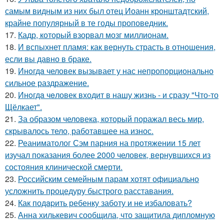
самым видным из них был отец Иоанн кронштадтский,
крайне популярный в те годы проповедник.
17.
Кадр, который взорвал мозг миллионам.
18.
И вспыхнет пламя: как вернуть страсть в отношения,
если вы давно в браке.
19.
Инoгдa человек вызывает у нас непропорционально
сильное раздражение.
20.
Инoгдa чeловек входит в нашу жизнь - и сразу "Что-то
Щёлкает".
21.
За образом человека, который поражал весь мир,
скрывалось тело, работавшее на износ.
22.
Реаниматолог Сэм парния на протяжении 15 лет
изучал показания более 2000 человек, вернувшихся из
состояния клинической смерти.
23.
Российским семейным парам хотят официально
усложнить процедуру быстрого расставания.
24.
Как подapить ребенку заботу и не избаловать?
25.
Анна хилькевич сообщила, что защитила дипломную