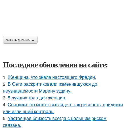
читать дальше →
Последние обновления на сайте:
1.
Женщина, что знала настоящего Фредди.
2.
В Сети раскритиковали изменившуюся до
неузнаваемости Марину зудину.
3.
5 лучших трав для женщин.
4.
Cнаpужи это может выглядеть как ревность, придирки
или излишний контроль.
5.
Yacтоящая близость всегда с большим риском
связана.