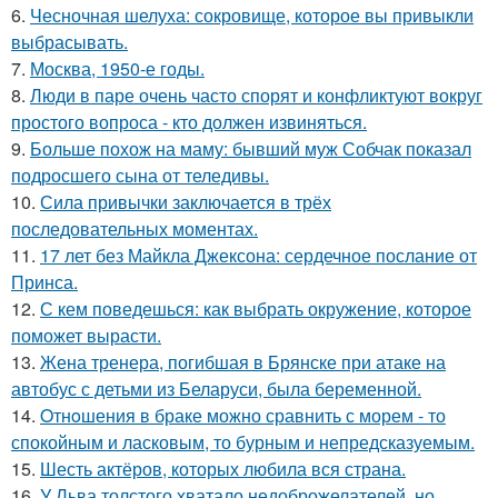
6.
Чесночная шелуха: сокровище, которое вы привыкли
выбрасывать.
7.
Москва, 1950-е годы.
8.
Люди в паре очень часто спорят и конфликтуют вокруг
простого вопроса - кто должен извиняться.
9.
Больше похож на маму: бывший муж Собчак показал
подросшего сына от теледивы.
10.
Сила привычки заключается в трёх
последовательных моментах.
11.
17 лет без Майкла Джексона: сердечное послание от
Принса.
12.
С кем поведешься: как выбрать окружение, которое
поможет вырасти.
13.
Жена тренера, погибшая в Брянске при атаке на
автобус с детьми из Беларуси, была беременной.
14.
Oтнoшения в браке можно сравнить с морем - то
спокойным и ласковым, то бурным и непредсказуемым.
15.
Шесть актёров, которых любила вся страна.
16.
У Льва толстого хватало недоброжелателей, но