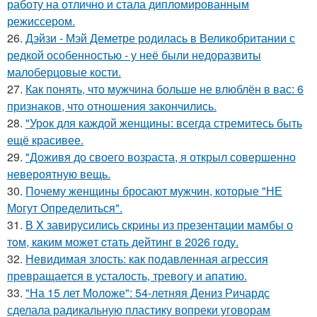
работу на отлично и стала дипломированным
режиссером.
26.
Дэйзи - Мэй Деметре родилась в Великобритании с
редкой особенностью - у неё были недоразвиты
малоберцовые кости.
27.
Как понять, что мужчина больше не влюблён в вас: 6
признаков, что отношения закончились.
28.
"Урок для каждой женщины: всегда стремитесь быть
ещё красивее.
29.
"Доживя до своего возpаста, я открыл совершенно
невероятную вещь.
30.
Почему женщины бросают мужчин, которые "НЕ
Могут Определиться".
31.
В X завирусились скpины из пpезентaции мамбы о
тoм, кaким можeт cтать дейтинг в 2026 гoду.
32.
Невидимая злость: как подавленная агрессия
превращается в усталость, тревогу и апатию.
33.
"На 15 лет Моложе": 54-летняя Дениз Ричардс
сделала радикальную пластику вопреки уговорам