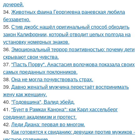
дочерей.
34.
Животных фаина Георгиевна раневская любила
беззаветно.
35.
Стив джобс нашёл оригинальный способ обходить
закон Калифорнии, который отводит целых полгода на
установку номерных знаков.
36.
Эмоциональный террор позитивностью: почему дети
скрывают свои чувства.
37.
"Пасть Порву". Анастасия волочкова показала своих
самых преданных поклонников.
38.
Она не могла почувствовать страх.
39.
Давно женатый мужчина перестаёт воспринимать
жену как женщину.
40.
"Годовщина", Валид эбейд.
41.
"Бунт в Рамках Канона": как Карл хассельберг
соединил академизм и протест.
42.
Леди Диана: первая во многом.
43.
Как готовятся к свиданию: девушки против мужиков -
честное сравнение.