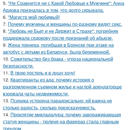
5.
"Не Сравнится ни с Какой Любовью к Мужчине": Анна
Ардова призналась в том, что долго скрывала.
6.
"Магистр мой любимый!
7.
Почему мужчины и женщины по-разному видят секс.
8.
"Любовь не Бьет и не Держит в Страхе": погребняк
поддержала седокову после признаний об абьюзе.
9.
Жена тренера, погибшая в Брянске при атаке на
автобус с детьми из Беларуси, была беременной.
10.
Сожительство без брака - угроза национальной
безопасности.
11.
В твою постель и в душу хочу!
12.
Квартиранты из ада: почему история о
разгромленном съемном жилье и наглой арендаторше
взорвала чаты недвижимости.
13.
Психика устроена парадоксально: ей важна не
столько радость, сколько предсказуемость.
14.
Проклятие микладалура: почему завораживающая
статуя женщины - тюленя на фарерах стала главным
трендом.