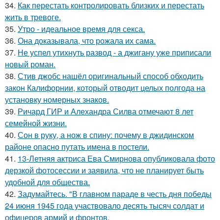
34.
Как перестать контролировать близких и перестать
жить в тревоге.
35.
Утро - идеальное время для секса.
36.
Она доказывала, что рожала их сама.
37.
Не успел утихнуть развод - а джигану уже приписали
новый роман.
38.
Стив джобс нашёл оригинальный способ обходить
закон Калифорнии, который отводит целых полгода на
установку номерных знаков.
39.
Ричард ГИР и Алехандра Силва отмечают 8 лет
семейной жизни.
40.
Сон в руку, а нож в спину: почему в джидинском
районе опасно путать имена в постели.
41.
13-Летняя актриса Ева Смирнова опубликовала фото
дерзкой фотосессии и заявила, что не планирует быть
удобной для общества.
42.
Задумайтесь. "В главном параде в честь дня победы
24 июня 1945 года участвовало десять тысяч солдат и
офицеров армий и фронтов.