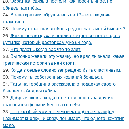
23.
Обратная связь в постели: как просить иное, не
обидев партнёра.
24.
Волна критики обрушилась на 13-летнюю дочь
галустяна.
25.
Почему страстная любовь редко счастливой бывает?
26.
Жизнь без воздуха и полива: секрет вечного сада в
бутылке, который растет сам уже 54 года.
27.
Что делать, когда вас что-то злит.
28.
Вы точно жевали эту жвачку, но вряд ли знали, какая
трагическая история за ней стоит.
29.
Когда в семье словно запрещено быть счастливым.
30.
Почему ты собственных желаний боишься.
31.
Татьяна терёшина рассказала о подарках своего
бывшего - Андрея губина.
32.
Добрые оковы: когда ответственность за других
становится формой бегства от себя.
33.
Есть особый момент: человек подбегает к лифту,
нажимает кнопку - и сразу понимает, что одного нажатия
мало.