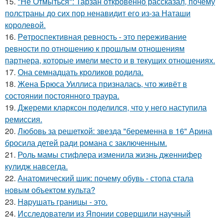
15.
"Не Отмыться": Тарзан откровенно рассказал, почему
полстраны до сих пор ненавидит его из-за Наташи
королевой.
16.
Peтроспективная ревность - это переживание
ревности по отношению к прошлым отношениям
партнера, которые имели место и в текущих отношениях.
17.
Она семнадцать кроликов родила.
18.
Жена Брюса Уиллиса призналась, что живёт в
состоянии постоянного траура.
19.
Джереми кларксон поделился, что у него наступила
ремиссия.
20.
Любовь за решеткой: звезда "беременна в 16" Арина
бросила детей ради романа с заключенным.
21.
Роль мамы стифлера изменила жизнь дженнифер
кулидж навсегда.
22.
Анатомический шик: почему обувь - стопа стала
новым объектом культа?
23.
Hapушать границы - это.
24.
Исследователи из Японии совершили научный