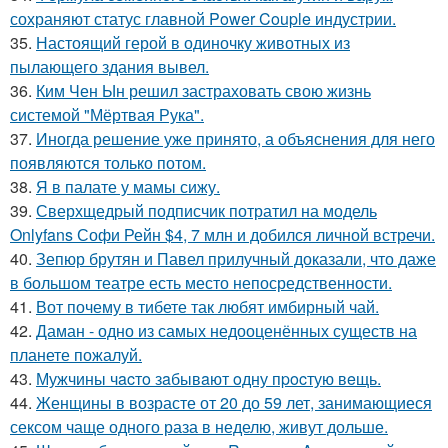
сохраняют статус главной Power Couple индустрии.
35.
Настоящий герой в одиночку животных из
пылающего здания вывел.
36.
Ким Чен Ын решил застраховать свою жизнь
системой "Мёртвая Рука".
37.
Иногда решение уже принято, а объяснения для него
появляются только потом.
38.
Я в палате у мамы сижу.
39.
Сверхщедрый подписчик потратил на модель
Onlyfans Софи Рейн $4, 7 млн и добился личной встречи.
40.
Зепюр брутян и Павел прилучный доказали, что даже
в большом театре есть место непосредственности.
41.
Вот почему в тибете так любят имбирный чай.
42.
Даман - одно из самых недооценённых существ на
планете пожалуй.
43.
Мужчины чacтo зaбывaют oдну пpocтую вeщь.
44.
Женщины в возрасте от 20 до 59 лет, занимающиеся
сексом чаще одного раза в неделю, живут дольше.