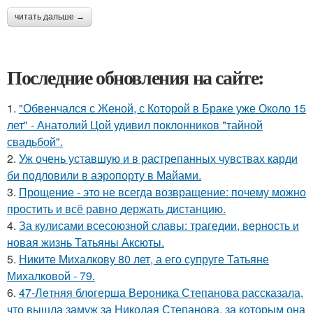
читать дальше →
Последние обновления на сайте:
1.
"Обвенчался с Женой, с Которой в Браке уже Около 15
лет" - Анатолий Цой удивил поклонников "тайной
свадьбой".
2.
Уж очень уставшую и в растрепанных чувствах карди
би подловили в аэропорту в Майами.
3.
Прощение - это не всегда возвращение: почему можно
простить и всё равно держать дистанцию.
4.
За кулисами всесоюзной славы: трагедии, верность и
новая жизнь Татьяны Аксюты.
5.
Никите Михалкову 80 лет, а его супруге Татьяне
Михалковой - 79.
6.
47-Лeтняя блoгерша Вероника Степанова рассказала,
что вышла замуж за Николая Степанова, за которым она