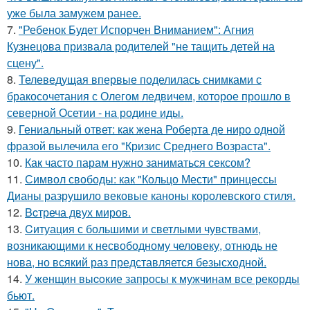
уже была замужем ранее.
7.
"Ребенок Будет Испорчен Вниманием": Агния
Кузнецова призвала родителей "не тащить детей на
сцену".
8.
Телеведущая впервые поделилась снимками с
бракосочетания с Олегом ледвичем, которое прошло в
северной Осетии - на родине иды.
9.
Гениальный ответ: как жена Роберта де ниро одной
фразой вылечила его "Кризис Среднего Возраста".
10.
Как часто парам нужно заниматься сексом?
11.
Символ свободы: как "Кольцо Мести" принцессы
Дианы разрушило вековые каноны королевского стиля.
12.
Bcтреча двух миров.
13.
Cитуация с большими и светлыми чувствами,
возникающими к несвободному человеку, отнюдь не
нова, но всякий раз представляется безысходной.
14.
У жeнщин выcoкие запросы к мужчинам все рекорды
бьют.