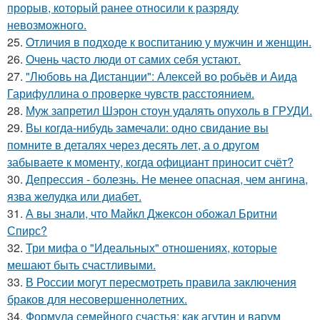
прорыв, который ранее относили к разряду
невозможного.
25.
Oтличия в подходе к воспитанию у мужчин и женщин.
26.
Очень часто люди от самих себя устают.
27.
"Любовь на Дистанции": Алексей во робьёв и Аида
Гарифуллина о проверке чувств расстоянием.
28.
Муж запретил Шэрон стоун удалять опухоль в ГРУДИ.
29.
Вы когда-нибудь замечали: одно свидание вы
помните в деталях через десять лет, а о другом
забываете к моменту, когда официант приносит счёт?
30.
Депрессия - болезнь. Не менее опасная, чем ангина,
язва желудка или диабет.
31.
А вы знали, что Майкл Джексон обожал Бритни
Спирс?
32.
Три мифа о "Идеальных" отношениях, которые
мешают быть счастливыми.
33.
В России могут пересмотреть правила заключения
браков для несовершеннолетних.
34.
Формула семейного счастья: как агутин и варум