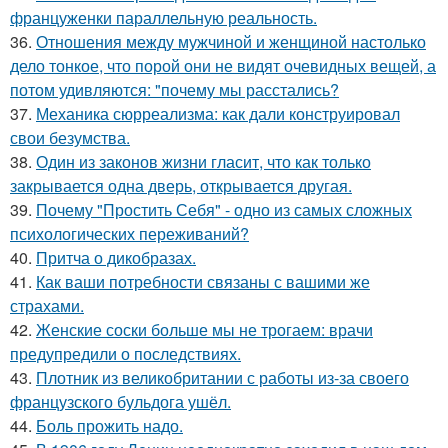
француженки параллельную реальность.
36.
Отношения между мужчиной и женщиной настолько
дело тонкое, что порой они не видят очевидных вещей, а
потом удивляются: "почему мы расстались?
37.
Механика сюрреализма: как дали конструировал
свои безумства.
38.
Один из законов жизни гласит, что как только
закрывается одна дверь, открывается другая.
39.
Почему "Простить Себя" - одно из самых сложных
психологических переживаний?
40.
Притча о дикобразах.
41.
Как ваши потребности связаны с вашими же
страхами.
42.
Женские соски больше мы не трогаем: врачи
предупредили о последствиях.
43.
Плотник из великобритании с работы из-за своего
французского бульдога ушёл.
44.
Боль прожить надо.