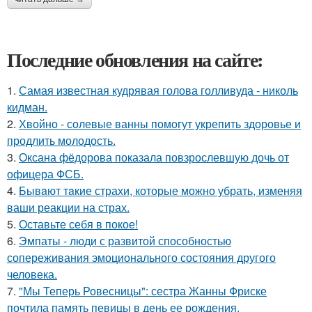
Последние обновления на сайте:
1.
Самая известная кудрявая голова голливуда - николь
кидман.
2.
Хвойно - солевые ванны помогут укрепить здоровье и
продлить молодость.
3.
Оксана фёдорова показала повзрослевшую дочь от
офицера ФСБ.
4.
Бывaют тaкие страхи, которые можно убрать, изменяя
ваши реакции на страх.
5.
Оставьте себя в покое!
6.
Эмпаты - люди с развитой способностью
сопереживания эмоционального состояния другого
человека.
7.
"Мы Теперь Ровесницы": сестра Жанны Фриске
почтила память певицы в день ее рождения.