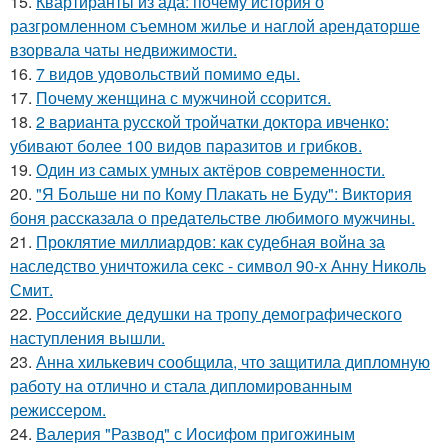
15.
Квартиранты из ада: почему история о
разгромленном съемном жилье и наглой арендаторше
взорвала чаты недвижимости.
16.
7 видов удовольствий помимо еды.
17.
Почему женщина с мужчиной ссорится.
18.
2 варианта русской тройчатки доктора ивченко:
убивают более 100 видов паразитов и грибков.
19.
Один из самых умных актёров современности.
20.
"Я Больше ни по Кому Плакать не Буду": Виктория
боня рассказала о предательстве любимого мужчины.
21.
Проклятие миллиардов: как судебная война за
наследство уничтожила секс - символ 90-х Анну Николь
Смит.
22.
Российские дедушки на тропу демографического
наступления вышли.
23.
Анна хилькевич сообщила, что защитила дипломную
работу на отлично и стала дипломированным
режиссером.
24.
Валерия "Развод" с Иосифом пригожиным