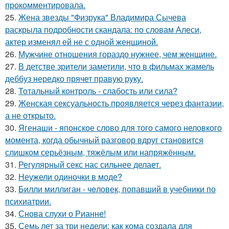
прокомментировала.
25.
Жена звезды "Физрука" Владимира Сычева
раскрыла подробности скандала: по словам Алеси,
актер изменял ей не с одной женщиной.
26.
Мужчине отношения гораздо нужнее, чем женщине.
27.
В детстве зрители заметили, что в фильмах жамель
деббуз нередко прячет правую руку.
28.
Тотальный контроль - слабость или сила?
29.
Женская сексуальность проявляется через фантазии,
а не открыто.
30.
Ягенаши - японское слово для того самого неловкого
момента, когда обычный разговор вдруг становится
слишком серьёзным, тяжёлым или напряжённым.
31.
Регулярный секс нас сильнее делает.
32.
Неужели одиночки в моде?
33.
Билли миллиган - чeловек, попавший в учебники по
психиатрии.
34.
Снова слухи о Рианне!
35.
Семь лет за три недели: как кома создала для