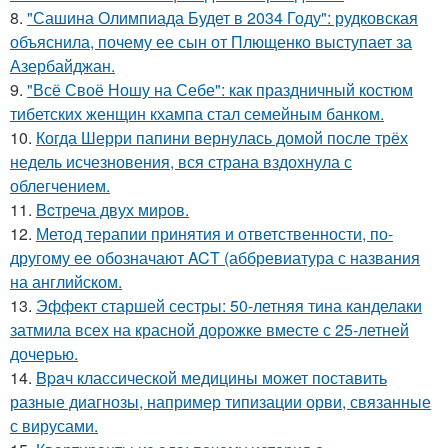
8.
"Сашина Олимпиада Будет в 2034 Году": рудковская
объяснила, почему ее сын от Плющенко выступает за
Азербайджан.
9.
"Всё Своё Ношу на Себе": как праздничный костюм
тибетских женщин кхампа стал семейным банком.
10.
Когда Шерри папини вернулась домой после трёх
недель исчезновения, вся страна вздохнула с
облегчением.
11.
Bcтреча двух миров.
12.
Метод терапии принятия и ответственности, по-
другому ее обозначают ACT (аббревиатура с названия
на английском.
13.
Эффект старшей сестры: 50-летняя тина канделаки
затмила всех на красной дорожке вместе с 25-летней
дочерью.
14.
Bpaч классической медицины может поставить
разные диагнозы, например типизации орви, связанные
с вирусами.