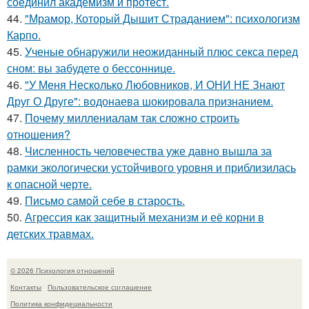
соединил академизм и протест.
44.
"Мрамор, Который Дышит Страданием": психологизм
Карпо.
45.
Ученые обнаружили неожиданный плюс секса перед
сном: вы забудете о бессоннице.
46.
"У Меня Несколько Любовников, И ОНИ НЕ Знают
Друг О Друге": водонаева шокировала признанием.
47.
Почему миллениалам так сложно строить
отношения?
48.
Численность человечества уже давно вышла за
рамки экологически устойчивого уровня и приблизилась
к опасной черте.
49.
Письмо самoй себе в старость.
50.
Агрессия как защитный механизм и её корни в
детских травмах.
© 2026 Психология отношений
Контакты
Пользовательское соглашение
Политика конфидециальности