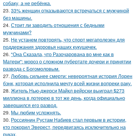
собаку, а не ребёнка.
23.
33% женщин отказываются встречаться с мужчиной
без машины.
24.
Стоит ли заводить отношения с бедными
мужчинами?
25.
Не устанем повторять, что спорт мегаполезен для
поддержания здоровья наших кукушечек.
26.
"Она Сказала, что Разочарована во мне как в
Матери": мороз о сложном пубертате дочери и принятии
развода с Богомоловым.
27.
Любовь сильнее смерти: невероятная история Лорен
бэнк, которая исполнила мечту всей жизни вопреки раку.
28.
Житель Нью-джерси Майкл вейрски выиграл $273
миллиона в лотерею в тот же день, когда официально
завершился его развод.
29.
Мы любим усложнять.
30.
Россиянин Рустам Набиев стал первым в истории,
кто покорил Эверест, передвигаясь исключительно на
руках.