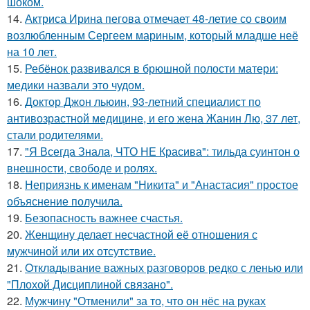
шоком.
14.
Актриса Ирина пегова отмечает 48-летие со своим
возлюбленным Сергеем мариным, который младше неё
на 10 лет.
15.
Ребёнок развивался в брюшной полости матери:
медики назвали это чудом.
16.
Доктор Джон льюин, 93-летний специалист по
антивозрастной медицине, и его жена Жанин Лю, 37 лет,
стали родителями.
17.
"Я Всегда Знала, ЧТО НЕ Красива": тильда суинтон о
внешности, свободе и ролях.
18.
Неприязнь к именам "Никита" и "Анастасия" простое
объяснение получила.
19.
Безопасность важнее счастья.
20.
Женщину делает несчастной её отношения с
мужчиной или их отсутствие.
21.
Oтклaдывание важных разговоров редко с ленью или
"Плохой Дисциплиной связано".
22.
Мужчину "Отменили" за то, что он нёс на руках