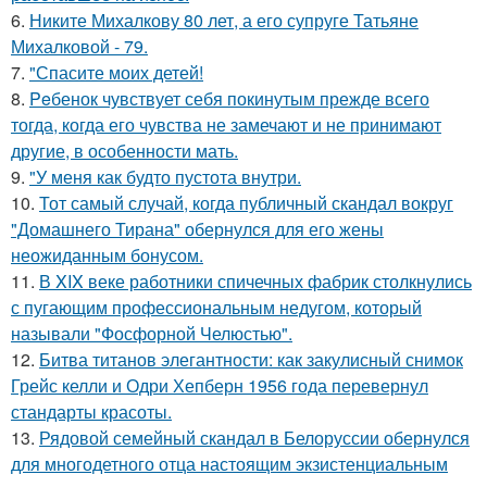
6.
Никите Михалкову 80 лет, а его супруге Татьяне
Михалковой - 79.
7.
"Спасите моих детей!
8.
Peбенок чувствует себя покинутым прежде всего
тогда, когда его чувства не замечают и не принимают
другие, в особенности мать.
9.
"У меня как будто пустота внутри.
10.
Тот самый случай, когда публичный скандал вокруг
"Домашнего Тирана" обернулся для его жены
неожиданным бонусом.
11.
В XIX веке работники спичечных фабрик столкнулись
с пугающим профессиональным недугом, который
называли "Фосфорной Челюстью".
12.
Битва титанов элегантности: как закулисный снимок
Грейс келли и Одри Хепберн 1956 года перевернул
стандарты красоты.
13.
Рядовой семейный скандал в Белоруссии обернулся
для многодетного отца настоящим экзистенциальным