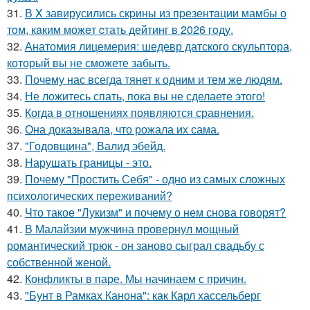
31.
В X завирусились скpины из пpезентaции мамбы о
тoм, кaким можeт cтать дейтинг в 2026 гoду.
32.
Анатомия лицемерия: шедевр датского скульптора,
который вы не сможете забыть.
33.
Почему нас всегда тянет к одним и тем же людям.
34.
Не ложитесь спать, пока вы не сделаете этого!
35.
Когда в отношениях появляются сравнения.
36.
Она доказывала, что рожала их сама.
37.
"Годовщина", Валид эбейд.
38.
Нарушать границы - это.
39.
Почему "Простить Себя" - одно из самых сложных
психологических переживаний?
40.
Что такое "Лукизм" и почему о нем снова говорят?
41.
В Малайзии мужчина провернул мощный
романтический трюк - он заново сыграл свадьбу с
собственной женой.
42.
Конфликты в паре. Мы начинаем с причин.
43.
"Бунт в Рамках Канона": как Карл хассельберг