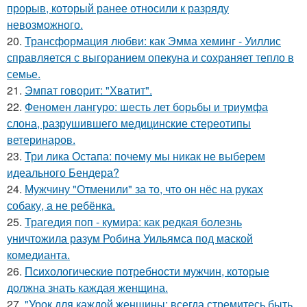
прорыв, который ранее относили к разряду
невозможного.
20.
Трансформация любви: как Эмма хеминг - Уиллис
справляется с выгоранием опекуна и сохраняет тепло в
семье.
21.
Эмпат говорит: "Хватит".
22.
Феномен лангуро: шесть лет борьбы и триумфа
слона, разрушившего медицинские стереотипы
ветеринаров.
23.
Три лика Остапа: почему мы никак не выберем
идеального Бендера?
24.
Мужчину "Отменили" за то, что он нёс на руках
собаку, а не ребёнка.
25.
Трагедия поп - кумира: как редкая болезнь
уничтожила разум Робина Уильямса под маской
комедианта.
26.
Психологические потребности мужчин, которые
должна знать каждая женщина.
27.
"Урок для каждой женщины: всегда стремитесь быть