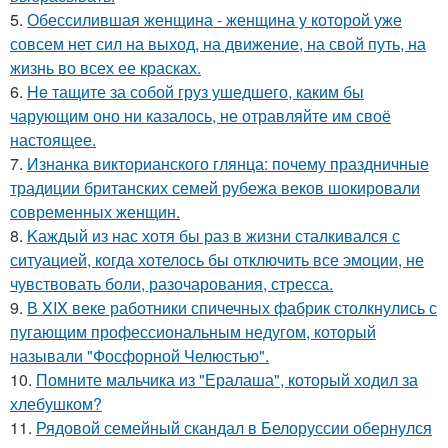
5.
Обессилившая женщина - женщина у которой уже
совсем нет сил на выход, на движение, на свой путь, на
жизнь во всех ее красках.
6.
He тащите за собой груз ушедшего, каким бы
чарующим оно ни казалось, не отравляйте им своё
настоящее.
7.
Изнанка викторианского глянца: почему праздничные
традиции британских семей рубежа веков шокировали
современных женщин.
8.
Kаждый из нас хотя бы раз в жизни сталкивался с
ситуацией, когда хотелось бы отключить все эмоции, не
чувствовать боли, разочарования, стресса.
9.
В XIX веке работники спичечных фабрик столкнулись с
пугающим профессиональным недугом, который
называли "Фосфорной Челюстью".
10.
Помните мальчика из "Ералаша", который ходил за
хлебушком?
11.
Рядовой семейный скандал в Белоруссии обернулся