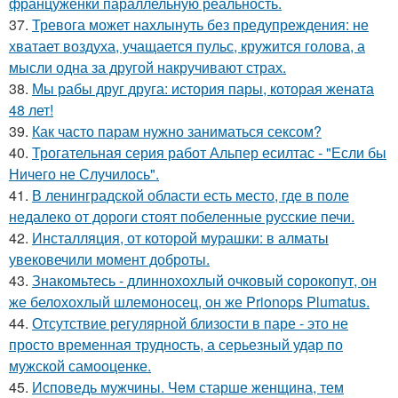
француженки параллельную реальность.
37.
Тревога может нахлынуть без предупреждения: не
хватает воздуха, учащается пульс, кружится голова, а
мысли одна за другой накручивают страх.
38.
Мы рабы друг друга: история пары, которая жената
48 лет!
39.
Как часто парам нужно заниматься сексом?
40.
Трогательная серия работ Альпер есилтас - "Если бы
Ничего не Случилось".
41.
В ленинградской области есть место, где в поле
недалеко от дороги стоят побеленные русские печи.
42.
Инсталляция, от которой мурашки: в алматы
увековечили момент доброты.
43.
Знакомьтесь - длиннохохлый очковый сорокопут, он
же белохохлый шлемоносец, он же Prionops Plumatus.
44.
Отсутствие регулярной близости в паре - это не
просто временная трудность, а серьезный удар по
мужской самооценке.
45.
Исповедь мужчины. Чeм старше женщина, тем