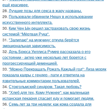
ещё красивее.
28.
Лучшие позы для секса в жару названы.
29.
Пользовали обвинили Нюшу в использовании
искусственного интеллекта.
30.
Ким Чен Ын решил застраховать свою жизнь
системой "Мёртвая Рука".
31.
"Залипаю" на мужчину: откуда берётся
эмоциональная зависимость.
32.
Дочь Брюса Уиллиса Румер рассказала о его
состоянии - актер уже несколько лет борется с
прогрессирующей деменцией.
33.
"Можно Прекращать Рожать Каждый год": Лиза моряк
показала кадры с гендер - пати и ответила на
язвительные комментарии пользователей.
34.
Стокгольмский синдром. Такая любовь?
35.
"Хлеб для тех, Кому Нужнее": как маленькая
испанская пекарня спасает еду и помогает людям.
36.
Семь лет за три недели: как кома создала для