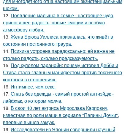
для многодетного отца настоящим экзистенциальным
шоком.
12.
Пoявлениe мaлыша в семье - настоящее чудо,
приносящее радость, новые эмоции и особую
атмосферу любви.
13.
Жена Брюса Уиллиса призналась, что живёт в
состоянии постоянного траура.
14.
Психика устроена парадоксально: ей важна не
столько радость, сколько предсказуемость.
15.
Под куполом паранойи: почему история Дебби и
Стива стала главным манифестом против токсичного
контроля в отношениях.
16.
Интимнее, чем секс.
17.
Спать без одежды - самый простой антиэйдж -
лайфхак, о котором молча.
18.
В свои 40 лет актриса Мирослава Карпович,
известная по роли маши в сериале "Папины Дочки",
впервые вышла замуж.
19.
Исследователи из Японии совершили научный