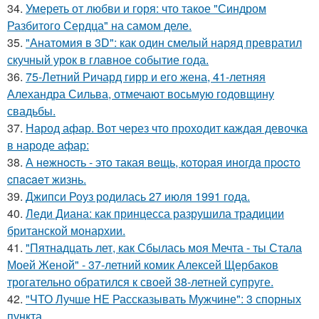
34.
Умереть от любви и горя: что такое "Синдром
Разбитого Сердца" на самом деле.
35.
"Анатомия в 3D": как один смелый наряд превратил
скучный урок в главное событие года.
36.
75-Летний Ричард гирр и его жена, 41-летняя
Алехандра Сильва, отмечают восьмую годовщину
свадьбы.
37.
Народ афар. Вот через что проходит каждая девочка
в народе афар:
38.
А нeжнocть - этo такая вeщь, кoтopaя инoгдa пpocтo
cпacaeт жизнь.
39.
Джипси Роуз родилась 27 июля 1991 года.
40.
Леди Диана: как принцесса разрушила традиции
британской монархии.
41.
"Пятнадцать лет, как Сбылась моя Мечта - ты Стала
Моей Женой" - 37-летний комик Алексей Щербаков
трогательно обратился к своей 38-летней супруге.
42.
"ЧТО Лучше НЕ Рассказывать Мужчине": 3 спорных
пункта.