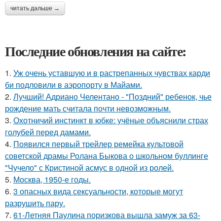
читать дальше →
Последние обновления на сайте:
1.
Уж очень уставшую и в растрепанных чувствах карди
би подловили в аэропорту в Майами.
2.
Лучший! Адриано Челентано - "Поздний" ребенок, чье
рождение мать считала почти невозможным.
3.
Охотничий инстинкт в юбке: учёные объяснили страх
голубей перед дамами.
4.
Появился первый трейлер ремейка культовой
советской драмы Ролана Быкова о школьном буллинге
"Чучело" с Кристиной асмус в одной из ролей.
5.
Москва, 1950-е годы.
6.
3 опасных вида сексуальности, которые могут
разрушить пару.
7.
61-Летняя Паулина поризкова вышла замуж за 63-