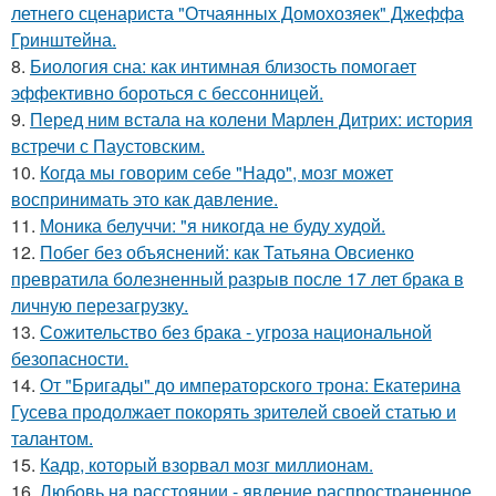
летнего сценариста "Отчаянных Домохозяек" Джеффа
Гринштейна.
8.
Биология сна: как интимная близость помогает
эффективно бороться с бессонницей.
9.
Перед ним встала на колени Марлен Дитрих: история
встречи с Паустовским.
10.
Когда мы говорим себе "Надо", мозг может
воспринимать это как давление.
11.
Моника белуччи: "я никогда не буду худой.
12.
Побег без объяснений: как Татьяна Овсиенко
превратила болезненный разрыв после 17 лет брака в
личную перезагрузку.
13.
Сожительство без брака - угроза национальной
безопасности.
14.
От "Бригады" до императорского трона: Екатерина
Гусева продолжает покорять зрителей своей статью и
талантом.
15.
Кадр, который взорвал мозг миллионам.
16.
Любoвь нa расстоянии - явление распространенное,