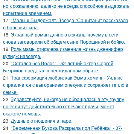
но к сожалению, далеко не всегда способное выдержать
испытание временем.
17.
"Малыш Выдержал". Звезда "Сашитани" рассказала
о болезни сына.
18.
Экранный роман длиною в жизнь: почему в сети
снова заговорили об общем сыне Порошиной и бойко.
19.
Роль мамы стифлера изменила жизнь дженнифер
кулидж навсегда.
20.
"Остался без Волос" - 52-летний актёр Сергей
Безруков предстал в неожиданном образе.
21.
Трансформация любви: как Эмма хеминг - Уиллис
справляется с выгоранием опекуна и сохраняет тепло в
семье.
22.
Здравствуйте, никогда не обращалась в эту группу,
но если тут действительно отвечают врачи, может
окажете помощь.
23.
Душные отношения в паре.
24.
"Беременная Бузова Раскрыла пол Ребёнка" - 37-