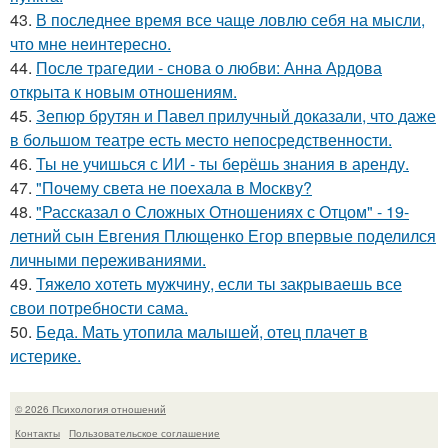
43.
В последнее время все чаще ловлю себя на мысли,
что мне неинтересно.
44.
После трагедии - снова о любви: Анна Ардова
открыта к новым отношениям.
45.
Зепюр брутян и Павел прилучный доказали, что даже
в большом театре есть место непосредственности.
46.
Ты не учишься с ИИ - ты берёшь знания в аренду.
47.
"Почему света не поехала в Москву?
48.
"Рассказал о Сложных Отношениях с Отцом" - 19-
летний сын Евгения Плющенко Егор впервые поделился
личными переживаниями.
49.
Тяжело хотеть мужчину, если ты закрываешь все
свои потребности сама.
50.
Беда. Мать утопила малышей, отец плачет в
истерике.
© 2026 Психология отношений
Контакты
Пользовательское соглашение