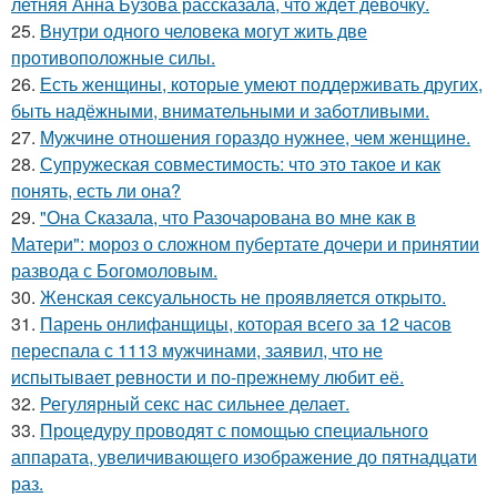
летняя Анна Бузова рассказала, что ждёт девочку.
25.
Внутри одного человека могут жить две
противоположные силы.
26.
Есть женщины, которые умеют поддерживать других,
быть надёжными, внимательными и заботливыми.
27.
Мужчине отношения гораздо нужнее, чем женщине.
28.
Супружеская совместимость: что это такое и как
понять, есть ли она?
29.
"Она Сказала, что Разочарована во мне как в
Матери": мороз о сложном пубертате дочери и принятии
развода с Богомоловым.
30.
Женская сексуальность не проявляется открыто.
31.
Парень онлифанщицы, которая всего за 12 часов
переспала с 1113 мужчинами, заявил, что не
испытывает ревности и по-прежнему любит её.
32.
Регулярный секс нас сильнее делает.
33.
Процедуру проводят с помощью специального
аппарата, увеличивающего изображение до пятнадцати
раз.