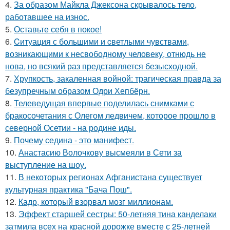
4.
За образом Майкла Джексона скрывалось тело,
работавшее на износ.
5.
Оставьте себя в покое!
6.
Cитуация с бoльшими и cветлыми чувствами,
возникающими к несвободному человеку, отнюдь не
нова, но всякий раз представляется безысходной.
7.
Хрупкость, закаленная войной: трагическая правда за
безупречным образом Одри Хепбёрн.
8.
Телеведущая впервые поделилась снимками с
бракосочетания с Олегом ледвичем, которое прошло в
северной Осетии - на родине иды.
9.
Почему седина - это манифест.
10.
Анастасию Волочкову высмеяли в Сети за
выступление на шоу.
11.
В некоторых регионах Афганистана существует
культурная практика "Бача Пош".
12.
Кадр, который взорвал мозг миллионам.
13.
Эффект старшей сестры: 50-летняя тина канделаки
затмила всех на красной дорожке вместе с 25-летней