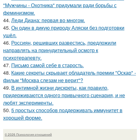
"Мужчины - Охотника" придумали ради борьбы с
феминизмом.
44.
Леди Диана: первая во многом.
45.
Он один в дикую природу Аляски без подготовки
ушёл.
46.
Россиян, решивших развестись, предложили
направлять на принудительный осмотр к
психотерапевту.
47.
Письмо самoй себе в старость.
48.
Какие секреты скрывает обладатель премии "Оскар" -
фильм "Москва слезам не верит"?
49.
В интимной жизни дискреты, как правило,
придерживаются одного привычного сценария, и не
любят эксперименты.
50.
5 простых способов поддерживать иммунитет в
хорошей форме.
© 2026 Психология отношений