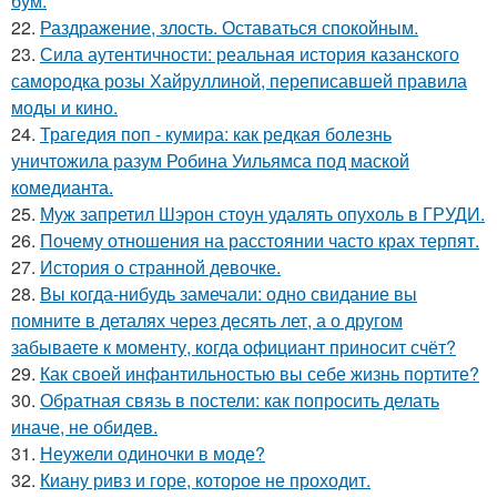
бум.
22.
Раздражение, злость. Оставаться спокойным.
23.
Сила аутентичности: реальная история казанского
самородка розы Хайруллиной, переписавшей правила
моды и кино.
24.
Трагедия поп - кумира: как редкая болезнь
уничтожила разум Робина Уильямса под маской
комедианта.
25.
Муж запретил Шэрон стоун удалять опухоль в ГРУДИ.
26.
Почему отношения на расстоянии часто крах терпят.
27.
История о странной девочке.
28.
Вы когда-нибудь замечали: одно свидание вы
помните в деталях через десять лет, а о другом
забываете к моменту, когда официант приносит счёт?
29.
Как своей инфантильностью вы себе жизнь портите?
30.
Обратная связь в постели: как попросить делать
иначе, не обидев.
31.
Неужели одиночки в моде?
32.
Киану ривз и горе, которое не проходит.