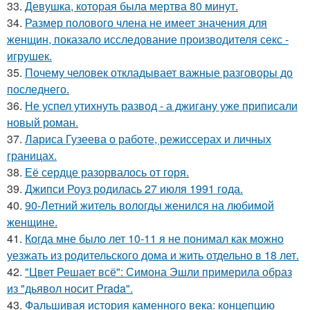
33.
Девушка, которая была мертва 80 минут.
34.
Размер полового члена не имеет значения для
женщин, показало исследование производителя секс -
игрушек.
35.
Почему человек откладывает важные разговоры до
последнего.
36.
Не успел утихнуть развод - а джигану уже приписали
новый роман.
37.
Лариса Гузеева о работе, режиссерах и личных
границах.
38.
Её сердце разорвалось от горя.
39.
Джипси Роуз родилась 27 июля 1991 года.
40.
90-Летний житель вологды женился на любимой
женщине.
41.
Когда мне было лет 10-11 я не понимал как можно
уезжать из родительского дома и жить отдельно в 18 лет.
42.
"Цвет Решает всё": Симона Эшли примерила образ
из "дьявол носит Prada".
43.
Фальшивая история каменного века: концепцию