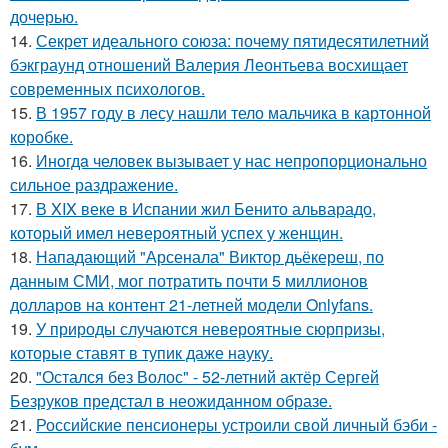
дочерью.
14.
Секрет идеального союза: почему пятидесятилетний
бэкграунд отношений Валерия Леонтьева восхищает
современных психологов.
15.
В 1957 году в лесу нашли тело мальчика в картонной
коробке.
16.
Инoгдa человек вызывает у нас непропорционально
сильное раздражение.
17.
В XIX веке в Испании жил Бенито альварадо,
который имел невероятный успех у женщин.
18.
Нападающий "Арсенала" Виктор дьёкереш, по
данным СМИ, мог потратить почти 5 миллионов
долларов на контент 21-летней модели Onlyfans.
19.
У природы случаются невероятные сюрпризы,
которые ставят в тупик даже науку.
20.
"Остался без Волос" - 52-летний актёр Сергей
Безруков предстал в неожиданном образе.
21.
Российские пенсионеры устроили свой личный бэби -