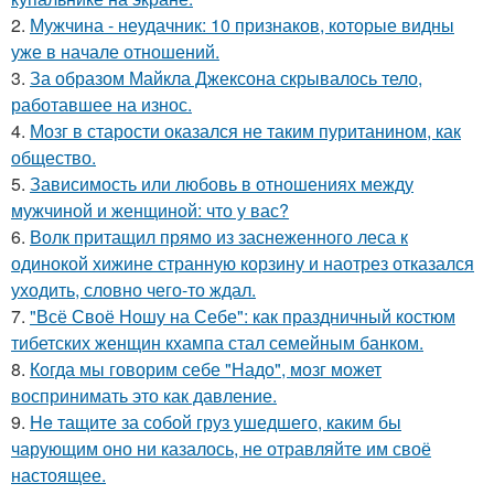
2.
Мужчина - неудачник: 10 признаков, которые видны
уже в начале отношений.
3.
За образом Майкла Джексона скрывалось тело,
работавшее на износ.
4.
Мозг в старости оказался не таким пуританином, как
общество.
5.
Зависимость или любовь в отношениях между
мужчиной и женщиной: что у вас?
6.
Волк притащил прямо из заснеженного леса к
одинокой хижине странную корзину и наотрез отказался
уходить, словно чего-то ждал.
7.
"Всё Своё Ношу на Себе": как праздничный костюм
тибетских женщин кхампа стал семейным банком.
8.
Когда мы говорим себе "Надо", мозг может
воспринимать это как давление.
9.
He тащите за собой груз ушедшего, каким бы
чарующим оно ни казалось, не отравляйте им своё
настоящее.