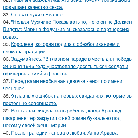
повышает качество секса.
33.
Снова слухи о Рианне!
34.
"Нельзя Мужчине Показывать то, Чего он не Должен
Видеть": Марина федункив высказалась о партнёрских
родах.
35.
Королева, которая родила с обезболиванием и
сломала традиции.
36.
Задумайтесь. "В главном параде в честь дня победы
24 июня 1945 года участвовало десять тысяч солдат и
офицеров армий и фронтов.
37.
Перед вами необычная девочка - енот по имени
чесночок.
38.
9 главных ошибок на первых свиданиях, которые вы
постоянно совершаете.
39.
Вот как выглядела мать ребёнка, когда Арнольд
шварценеггер закрутил с ней роман буквально под
носом у своей жены Марии.
40.
После трагедии - снова о любви: Анна Ардова