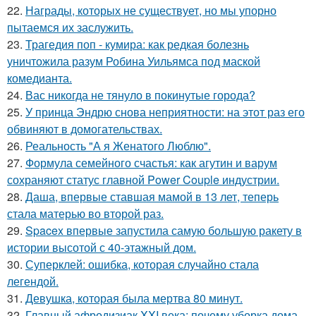
22.
Награды, которых не существует, но мы упорно
пытаемся их заслужить.
23.
Трагедия поп - кумира: как редкая болезнь
уничтожила разум Робина Уильямса под маской
комедианта.
24.
Вас никогда не тянуло в покинутые города?
25.
У принца Эндрю снова неприятности: на этот раз его
обвиняют в домогательствах.
26.
Реальность "А я Женатого Люблю".
27.
Формула семейного счастья: как агутин и варум
сохраняют статус главной Power Couple индустрии.
28.
Даша, впервые ставшая мамой в 13 лет, теперь
стала матерью во второй раз.
29.
Spacex впервые запустила самую большую ракету в
истории высотой с 40-этажный дом.
30.
Суперклей: ошибка, которая случайно стала
легендой.
31.
Девушка, которая была мертва 80 минут.
32.
Главный афродизиак XXI века: почему уборка дома