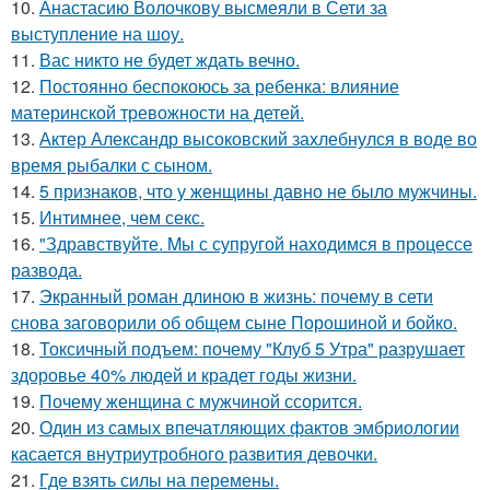
10.
Анастасию Волочкову высмеяли в Сети за
выступление на шоу.
11.
Вас никто не будет ждать вечно.
12.
Постоянно беспокоюсь за ребенка: влияние
материнской тревожности на детей.
13.
Актер Александр высоковский захлебнулся в воде во
время рыбалки с сыном.
14.
5 признаков, что у женщины давно не было мужчины.
15.
Интимнее, чем секс.
16.
"Здравствуйте. Mы с супругой находимся в процессе
развода.
17.
Экранный роман длиною в жизнь: почему в сети
снова заговорили об общем сыне Порошиной и бойко.
18.
Токсичный подъем: почему "Клуб 5 Утра" разрушает
здоровье 40% людей и крадет годы жизни.
19.
Почему женщина с мужчиной ссорится.
20.
Один из самых впечатляющих фактов эмбриологии
касается внутриутробного развития девочки.
21.
Где взять силы на перемены.