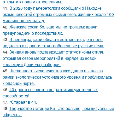
открыта к новым отношениям.
41.
В 2026 году палеонтологи сообщили о Находке
окаменелостей огромных осьминогов, живших около 100
миллионов лет назад.
42.
Женские соски больше мы не трогаем: врачи
предупредили о последствиях.
43.
В ленинградской области есть место, где в поле
недалеко от дороги стоят побеленные русские печи.
44.
Зендая вновь подтверждает статус иконы стиля,
открывая сезон мероприятий в наряде из новой
коллекции Дэниела розберри.
45.
Численность человечества уже давно вышла за
рамки экологически устойчивого уровня и приблизилась
к опасной черте.
46.
40 простых советов по развитию умственных
способностей!
47.
"Старая" в 44.
48.
Творчество Летиции Ки - это больше, чем визуальные
эффекты.