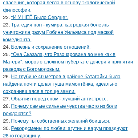
спасения, которая легла в основу экологической
философии.
22.
"И У НЕЁ Было Сердце".
23.
Трагедия поп - кумира: как редкая болезнь
уничтожила разум Робина Уильямса под маской
комедианта.
24.
Болезнь и сохранение отношений.
25.
"Она Сказала, что Разочарована во мне как в
Матери": мороз о сложном пубертате дочери и принятии
развода с Богомоловым.
26.
На глубине 40 метров в районе батагайки была
найдена почти целая туша мамонтёнка, идеально
сохранившаяся в толще земли.
27.
Объятия перед сном - лучший антистресс.
28.
Почему самые сильные чувства часто из боли
рождаются?
29.
Почему ты собственных желаний боишься.
30.
Рекордсмены по любви: агутин и варум празднуют
28-ю годовщину.