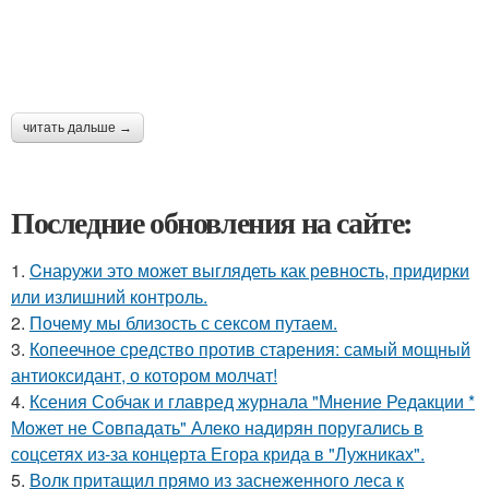
читать дальше →
Последние обновления на сайте:
1.
Cнаpужи это может выглядеть как ревность, придирки
или излишний контроль.
2.
Почему мы близость с сексом путаем.
3.
Копеечное средство против старения: самый мощный
антиоксидант, о котором молчат!
4.
Ксения Собчак и главред журнала "Мнение Редакции *
Может не Совпадать" Алеко надирян поругались в
соцсетях из-за концерта Егора крида в "Лужниках".
5.
Волк притащил прямо из заснеженного леса к