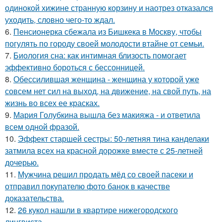
одинокой хижине странную корзину и наотрез отказался
уходить, словно чего-то ждал.
6.
Пенсионерка сбежала из Бишкека в Москву, чтобы
погулять по городу своей молодости втайне от семьи.
7.
Биология сна: как интимная близость помогает
эффективно бороться с бессонницей.
8.
Обессилившая женщина - женщина у которой уже
совсем нет сил на выход, на движение, на свой путь, на
жизнь во всех ее красках.
9.
Мария Голубкина вышла без макияжа - и ответила
всем одной фразой.
10.
Эффект старшей сестры: 50-летняя тина канделаки
затмила всех на красной дорожке вместе с 25-летней
дочерью.
11.
Мужчина решил продать мёд со своей пасеки и
отправил покупателю фото банок в качестве
доказательства.
12.
26 кукол нашли в квартире нижегородского
лингвиста.