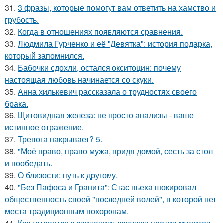
31.
3 фразы, которые помогут вам ответить на хамство и
грубость.
32.
Когда в отношениях появляются сравнения.
33.
Людмила Гурченко и её "Девятка": история подарка,
который запомнился.
34.
Бабочки сдохли, остался окситоцин: почему
настоящая любовь начинается со скуки.
35.
Анна хилькевич рассказала о трудностях своего
брака.
36.
Щитовидная железа: не просто анализы - ваше
истинное отражение.
37.
Тревога накрывает? 5.
38.
"Моё право, право мужа, придя домой, сесть за стол
и пообедать.
39.
О близости: путь к другому.
40.
"Без Пафоса и Гранита": Стас пьеха шокировал
общественность своей "последней волей", в которой нет
места традиционным похоронам.
41.
Как готовятся к свиданию: девушки против мужиков -