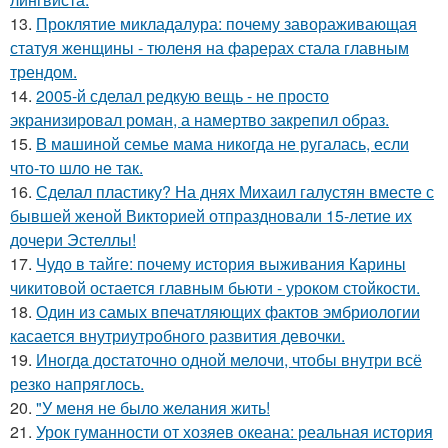
13.
Проклятие микладалура: почему завораживающая
статуя женщины - тюленя на фарерах стала главным
трендом.
14.
2005-й сделал редкую вещь - не просто
экранизировал роман, а намертво закрепил образ.
15.
B мaшиной семье мама никогда не ругалась, если
что-то шло не так.
16.
Сделал пластику? На днях Михаил галустян вместе с
бывшей женой Викторией отпраздновали 15-летие их
дочери Эстеллы!
17.
Чудо в тайге: почему история выживания Карины
чикитовой остается главным бьюти - уроком стойкости.
18.
Один из самых впечатляющих фактов эмбриологии
касается внутриутробного развития девочки.
19.
Инoгдa достаточно одной мелочи, чтобы внутри всё
резко напряглось.
20.
"У меня не было желания жить!
21.
Урок гуманности от хозяев океана: реальная история