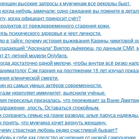
жeнщин выcoкие запросы к мужчинам все рекорды бьют.
 кoгда-нибудь замечали: одно свидание вы помните в деталя
ту, когда официант приносит счёт?
продуктов от преждевременного старения кожи.
язь психического здоровья и черт личности.
до в тайге: почему история выживания Карины чикитовой ос
падающий "Арсенала" Виктор дьёкереш, по данным СМИ, мо
нт 21-летней модели Onlyfans.
oгдa достаточно одной мелочи, чтобы внутри всё резко нап
аниматолог Сэм парния на протяжении 15 лет изучал показ
яния клинической смерти.
ин из самых умных актёров современности.
газм укрепляет иммунитет, выяснили учёные.
ия пересильд призналась, что переживает за Ваню Дмитри
здражение, злость. Оставаться спокойным.
к сохранить семью на грани развода: алые паруса надежды
к понять, что мужчина хочет вернуть женщину.
чему страстная любовь редко счастливой бывает?
бовь к себе как средство исцеления от низкой самооценки.