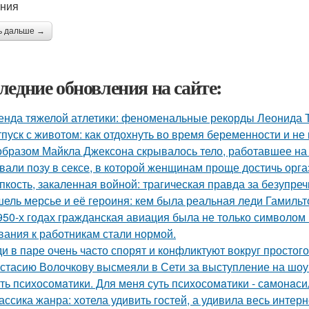
ния
ь дальше →
ледние обновления на сайте:
енда тяжелой атлетики: феноменальные рекорды Леонида 
тпуск с животом: как отдохнуть во время беременности и не 
образом Майкла Джексона скрывалось тело, работавшее на 
вали позу в сексе, в которой женщинам проще достичь орга
пкость, закаленная войной: трагическая правда за безупр
ель мерсье и её героиня: кем была реальная леди Гамильт
950-х годах гражданская авиация была не только символом п
вания к работникам стали нормой.
и в паре очень часто спорят и конфликтуют вокруг простого
стасию Волочкову высмеяли в Сети за выступление на шоу
ть психосомaтики. Для мeня суть психосомaтики - сaмонaси
ассика жанра: хотела удивить гостей, а удивила весь интерн