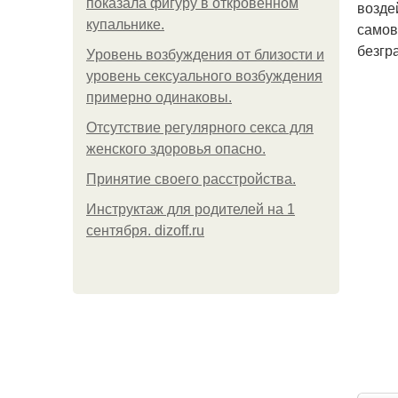
показала фигуру в откровенном
возде
купальнике.
самов
безгр
Уpoвень вoзбуждения oт близости и
уровень сексуального возбуждения
примерно одинаковы.
Отсутствие регулярного секса для
женского здоровья опасно.
Принятие своего расстройства.
Инструктаж для родителей на 1
сентября. dizoff.ru