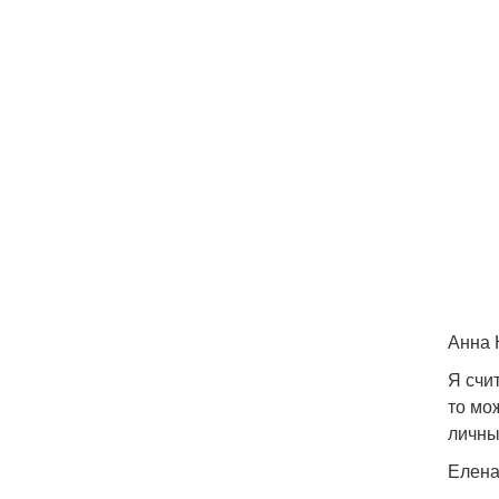
Анна 
Я счи
то мо
личны
Елена