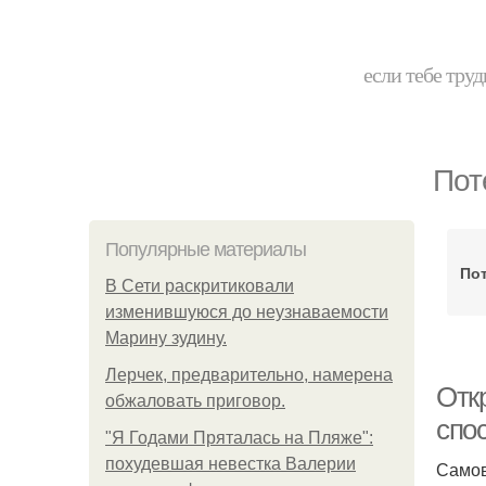
если тебе труд
Пот
Популярные материалы
По
В Сети раскритиковали
изменившуюся до неузнаваемости
Марину зудину.
Лерчек, предварительно, намерена
Отк
обжаловать приговор.
спо
"Я Годами Пряталась на Пляже":
похудевшая невестка Валерии
Самов