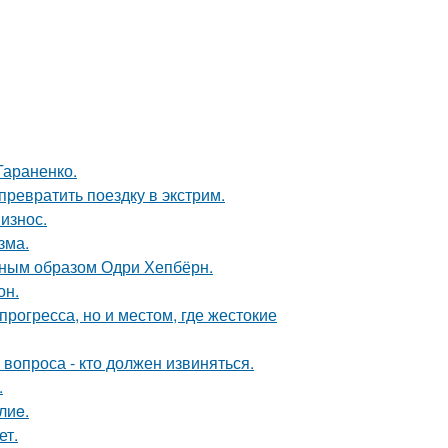
Тараненко.
превратить поездку в экстрим.
износ.
зма.
ечным образом Одри Хепбёрн.
он.
рогресса, но и местом, где жестокие
 вопроса - кто должен извиняться.
.
лиe.
ет.