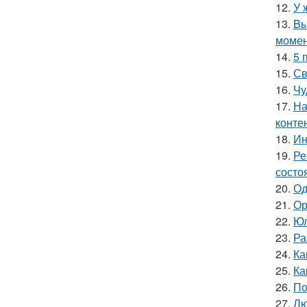
12.
У 
13.
Bы
момен
14.
5 
15.
Св
16.
Чу
17.
На
конте
18.
Ин
19.
Ре
состо
20.
Од
21.
Ор
22.
Юл
23.
Ра
24.
Ка
25.
Ка
26.
По
27.
Лю