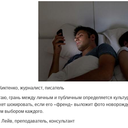
Киктенко, журналист, писатель
таю, грань между личным и публичным определяется культур
жет шокировать, если его «френд» выложит фото новорожден
м выбором каждого.
 Лейв, преподаватель, консультант