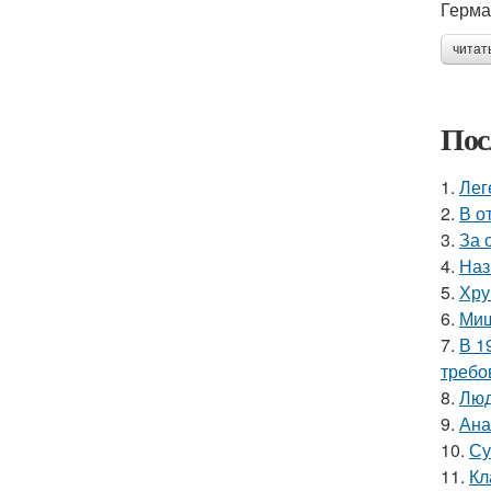
Герма
читат
Пос
1.
Лег
2.
В о
3.
За 
4.
Наз
5.
Хру
6.
Миш
7.
В 1
требо
8.
Люд
9.
Ана
10.
Су
11.
Кл