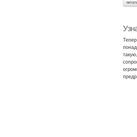
читат
Узн
Тепер
понад
такую
сопро
огром
предр