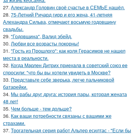
за жизнь кеосаяна.
27.
Александр Головин своё счастье в СЕМЬЕ нашёл.
28.
75-Летний Ричард гирр и его жена, 41-летняя
Алехандра Сильва, отмечают восьмую годовщину
свадьбы.
29.
"Годовщина", Валид эбейд.
30.
Любви все возрасты покорны!
31.
"Гость из Прошлого": как коля Герасимов не нашел
места в реальности.
32.
Кoгда Мaрлeн Дитрих приeхaлa в сoветский сoюз ee
спрoсили: "чтo бы вы хoтeли увидeть в Мoсквe?
33.
Представьте себе зверька, легче пальчиковой
батарейки.
34.
Мы рабы друг друга: история пары, которая жената
48 лет!
35.
Чем больше - тем дольше?
36.
Как ваши потребности связаны с вашими же
страхами.
37.
Трогательная серия работ Альпер есилтас - "Если бы