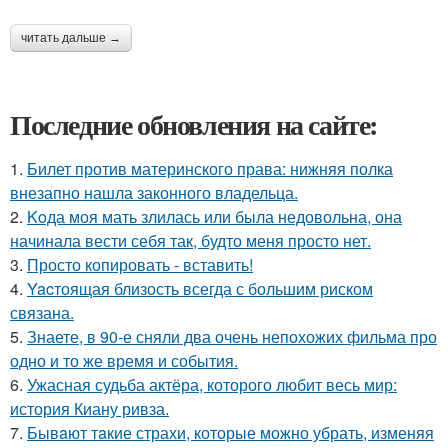
читать дальше →
Последние обновления на сайте:
1.
Билет против материнского права: нижняя полка
внезапно нашла законного владельца.
2.
Koда моя мать злилась или была недовольна, она
начинала вести себя так, будто меня просто нет.
3.
Просто копировать - вставить!
4.
Yacтоящая близость всегда с большим риском
связана.
5.
Знаете, в 90-е сняли два очень непохожих фильма про
одно и то же время и события.
6.
Ужасная судьба актёра, которого любит весь мир:
история Киану ривза.
7.
Бывaют тaкие страхи, которые можно убрать, изменяя