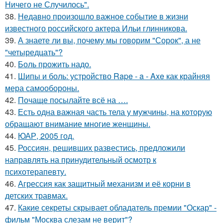
Ничего не Случилось".
38.
Недавно произошло важное событие в жизни
известного российского актера Ильи глинникова.
39.
А знаете ли вы, почему мы говорим "Сорок", а не
"четыредцать"?
40.
Боль прожить надо.
41.
Шипы и боль: устройство Rape - a - Axe как крайняя
мера самообороны.
42.
Почаще посылайте всё на ….
43.
Есть одна важная часть тела у мужчины, на которую
обращают внимание многие женщины.
44.
ЮАР, 2005 год.
45.
Россиян, решивших развестись, предложили
направлять на принудительный осмотр к
психотерапевту.
46.
Агрессия как защитный механизм и её корни в
детских травмах.
47.
Какие секреты скрывает обладатель премии "Оскар" -
фильм "Москва слезам не верит"?