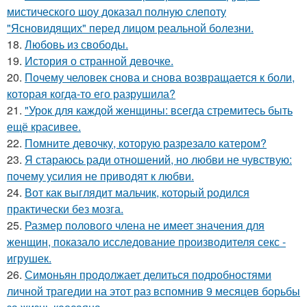
мистического шоу доказал полную слепоту
"Ясновидящих" перед лицом реальной болезни.
18.
Любовь из свободы.
19.
История о странной девочке.
20.
Почему человек снова и снова возвращается к боли,
которая когда-то его разрушила?
21.
"Урок для каждой женщины: всегда стремитесь быть
ещё красивее.
22.
Помните девочку, которую разрезало катером?
23.
Я стараюсь ради отношений, но любви не чувствую:
почему усилия не приводят к любви.
24.
Вот как выглядит мальчик, который родился
практически без мозга.
25.
Размер полового члена не имеет значения для
женщин, показало исследование производителя секс -
игрушек.
26.
Симоньян продолжает делиться подробностями
личной трагедии на этот раз вспомнив 9 месяцев борьбы