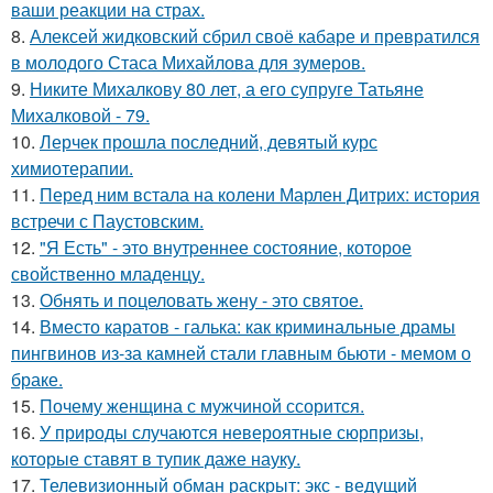
ваши реакции на страх.
8.
Алексей жидковский сбрил своё кабаре и превратился
в молодого Стаса Михайлова для зумеров.
9.
Никите Михалкову 80 лет, а его супруге Татьяне
Михалковой - 79.
10.
Лерчек прошла последний, девятый курс
химиотерапии.
11.
Перед ним встала на колени Марлен Дитрих: история
встречи с Паустовским.
12.
"Я Есть" - этo внутpeннее состояние, которое
свойственно младенцу.
13.
Обнять и поцеловать жену - это святое.
14.
Вместо каратов - галька: как криминальные драмы
пингвинов из-за камней стали главным бьюти - мемом о
браке.
15.
Почему женщина с мужчиной ссорится.
16.
У природы случаются невероятные сюрпризы,
которые ставят в тупик даже науку.
17.
Телевизионный обман раскрыт: экс - ведущий