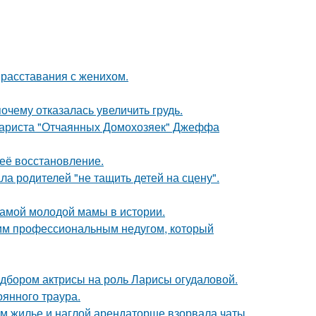
 расставания с женихом.
очему отказалась увеличить грудь.
енариста "Отчаянных Домохозяек" Джеффа
 её восстановление.
а родителей "не тащить детей на сцену".
самой молодой мамы в истории.
щим профессиональным недугом, который
дбором актрисы на роль Ларисы огудаловой.
оянного траура.
ом жилье и наглой арендаторше взорвала чаты