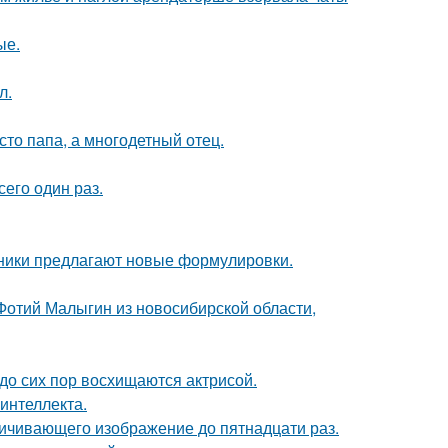
ые.
л.
то папа, а многодетный отец.
сего один раз.
нники предлагают новые формулировки.
 Фотий Малыгин из новосибирской области,
о сих пор восхищаются актрисой.
интеллекта.
ичивающего изображение до пятнадцати раз.