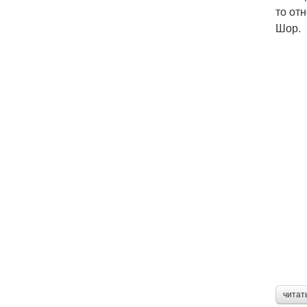
то от
Шор.
читат