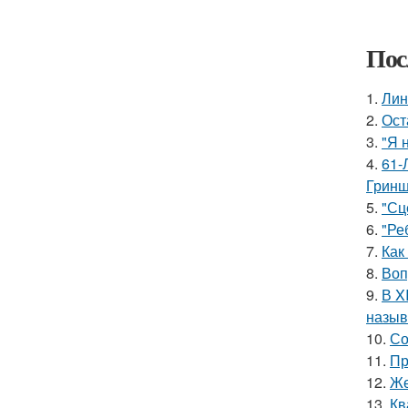
Пос
1.
Лин
2.
Ост
3.
"Я 
4.
61-
Гринш
5.
"Сц
6.
"Ре
7.
Как
8.
Воп
9.
В X
назыв
10.
Со
11.
Пр
12.
Же
13.
Кв