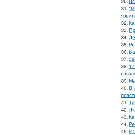
30.
Вс
31.
"М
язвит
32.
Ка
33.
Пр
34.
Де
35.
Ре
36.
Ба
37.
38
38.
17
свыше
39.
Ма
40.
В 
пласт
41.
Тр
42.
Лю
43.
Ка
44.
Ре
45.
Ис