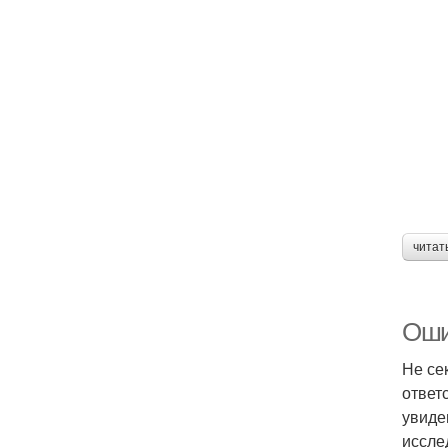
читат
Оши
Не се
ответ
увиде
иссле