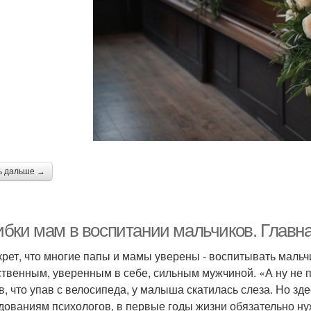
ь дальше →
бки мам в воспитании мальчиков. Главн
крет, что многие папы и мамы уверены - воспитывать мальч
ственным, уверенным в себе, сильным мужчиной. «А ну не пл
в, что упав с велосипеда, у малыша скатилась слеза. Но зд
дованиям психологов, в первые годы жизни обязательно нуж