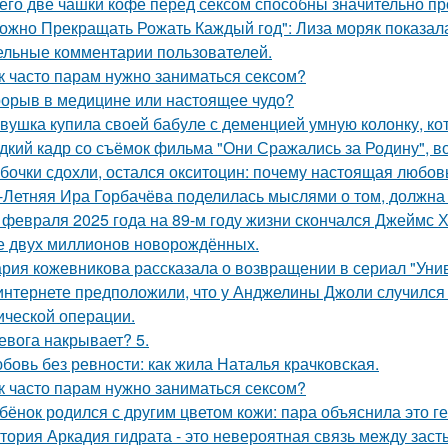
его две чашки кофе перед сексом способны значительно пр
ожно Прекращать Рожать Каждый год": Лиза моряк показала 
ельные комментарии пользователей.
к часто парам нужно заниматься сексом?
орыв в медицине или настоящее чудо?
вушка купила своей бабуле с деменцией умную колонку, ко
дкий кадр со съёмок фильма "Они Сражались за Родину", во
бочки сдохли, остался окситоцин: почему настоящая любовь
-Летняя Ира Горбачёва поделилась мыслями о том, должна 
 февраля 2025 года на 89-м году жизни скончался Джеймс Х
 двух миллионов новорождённых.
рия кожевникова рассказала о возвращении в сериал "Унив
интернете предположили, что у Анджелины Джоли случился 
ической операции.
евога накрывает? 5.
бовь без ревности: как жила Наталья крачковская.
к часто парам нужно заниматься сексом?
бёнок родился с другим цветом кожи: пара объяснила это ге
тория Аркадия гидрата - это невероятная связь между зас