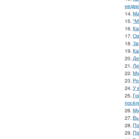
недви
14.
Ма
15.
"М
16.
Ка
17.
Ор
18.
Зв
19.
Ка
20.
Де
21.
Лю
22.
Му
23.
Ро
24.
У 
25.
Го
посёл
26.
Му
27.
Вы
28.
По
29.
Пр