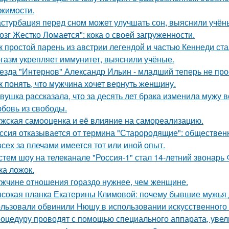
жимости.
стурбация перед сном может улучшать сон, выяснили учён
озг Жестко Ломается": кока о своей загруженности.
к простой парень из австрии легендой и частью Кеннеди ста
газм укрепляет иммунитет, выяснили учёные.
езда "Интернов" Александр Ильин - младший теперь не прос
к понять, что мужчина хочет вернуть женщину.
вушка рассказала, что за десять лет брака изменила мужу в
бовь из свободы.
жская самооценка и её влияние на самореализацию.
ссия отказывается от термина "Старородящие": обществе
всех за плечами имеется тот или иной опыт.
стем шоу на телеканале "Россия-1" стал 14-летний звонарь
ка ложок.
жчине отношения гораздо нужнее, чем женщине.
сокая планка Екатерины Климовой: почему бывшие мужья д
льзовали обвинили Нюшу в использовании искусственного 
оцедуру проводят с помощью специального аппарата, увел