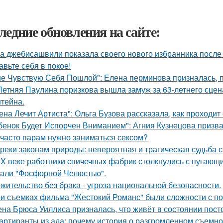
ледние обновления на сайте:
а джебисашвили показала своего нового избранника после
авьте себя в покое!
не Чувствую Себя Пошлой": Елена перминова призналась, п
Летняя Паулина поризкова вышла замуж за 63-летнего сц
тейна.
ена Лечит Артиста": Ольга Бузова рассказала, как проходит
бенок Будет Испорчен Вниманием": Агния Кузнецова призвал
 часто парам нужно заниматься сексом?
реки законам природы: невероятная и трагическая судьба 
IX веке работники спичечных фабрик столкнулись с пугаю
али "Фосфорной Челюстью".
жительство без брака - угроза национальной безопасности.
и съемках фильма "Жестокий Романс" были сложности с по
на Брюса Уиллиса призналась, что живёт в состоянии пост
артиранты из ада: почему история о разгромленном съемн