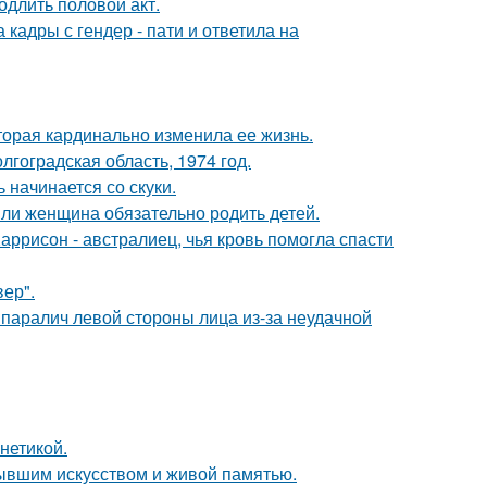
одлить половой акт.
кадры с гендер - пати и ответила на
торая кардинально изменила ее жизнь.
лгоградская область, 1974 год.
 начинается со скуки.
ли женщина обязательно родить детей.
аррисон - австралиец, чья кровь помогла спасти
ер".
паралич левой стороны лица из-за неудачной
нетикой.
тывшим искусством и живой памятью.