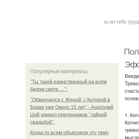
если тебе труд
Пол
Эфф
Популярные материалы
Введ
"Ты такой единственный на всём
Трево
белом свете …":
счаст
основ
"Обвенчался с Женой, с Которой в
Браке уже Около 15 лет" - Анатолий
1. Ко
Цой удивил поклонников "тайной
Когни
свадьбой".
трево
Когда-то всем объясняли эту тему
мысли