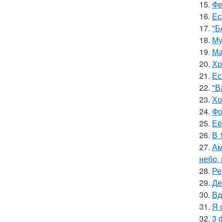
15.
Фе
16.
Eс
17.
"Б
18.
Му
19.
Ма
20.
Хр
21.
Ес
22.
"В
23.
Хо
24.
Фо
25.
Её
26.
В 
27.
Ам
небо,
28.
Ре
29.
Де
30.
Вд
31.
Я 
32.
3 