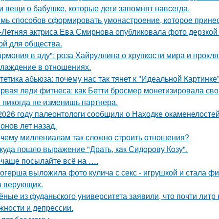
и вещи о бабушке, которые дети запомнят навсегда.
мь способов сформировать умонастроение, которое принес
-Летняя актриса Ева Смирнова опубликовала фото дерзкой 
ой для общества.
армония в аду": роза Хайруллина о хрупкости мира и прокля
лаждение в отношениях.
тетика абьюза: почему нас так тянет к "Идеальной Картинке
рвая леди фитнеса: как Бетти бросмер монетизировала сво
 никогда не изменишь партнера.
2026 году палеонтологи сообщили о Находке окаменелосте
онов лет назад.
чему миллениалам так сложно строить отношения?
куда пошло выражение "Драть, кaк Сидopoву Кoзу".
чаще посылайте всё на ….
огерша выложила фото кулича с секс - игрушкой и стала фи
в верующих.
ёные из фуданьского университета заявили, что почти литр
жности и депрессии.