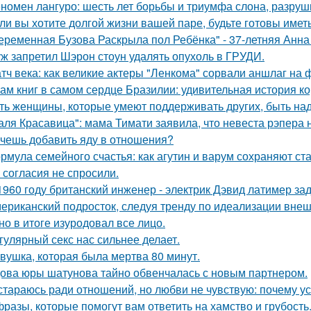
номен лангуро: шесть лет борьбы и триумфа слона, разру
ли вы хотите долгой жизни вашей паре, будьте готовы имет
еременная Бузова Раскрыла пол Ребёнка" - 37-летняя Анна 
ж запретил Шэрон стоун удалять опухоль в ГРУДИ.
тч века: как великие актеры "Ленкома" сорвали аншлаг на 
ам книг в самом сердце Бразилии: удивительная история ко
ть женщины, которые умеют поддерживать других, быть н
аля Красавица": мама Тимати заявила, что невеста рэпера 
чешь добавить яду в отношения?
рмула семейного счастья: как агутин и варум сохраняют ст
 согласия не спросили.
1960 году британский инженер - электрик Дэвид латимер з
ериканский подросток, следуя тренду по идеализации внеш
 но в итоге изуродовал все лицо.
гулярный секс нас сильнее делает.
вушка, которая была мертва 80 минут.
ова юры шатунова тайно обвенчалась с новым партнером.
стараюсь ради отношений, но любви не чувствую: почему ус
фразы, которые помогут вам ответить на хамство и грубость