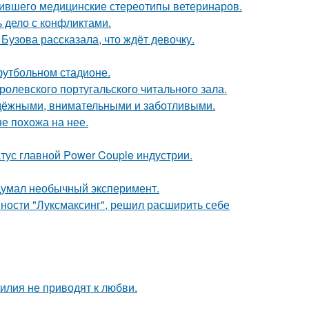
шившего медицинские стереотипы ветеринаров.
ь дело с конфликтами.
Бузова рассказала, что ждёт девочку.
футбольном стадионе.
ролевского португальского читального зала.
адёжными, внимательными и заботливыми.
не похожа на нее.
атус главной Power Couple индустрии.
адумал необычный эксперимент.
ности "Луксмаксинг", решил расширить себе
илия не приводят к любви.
.