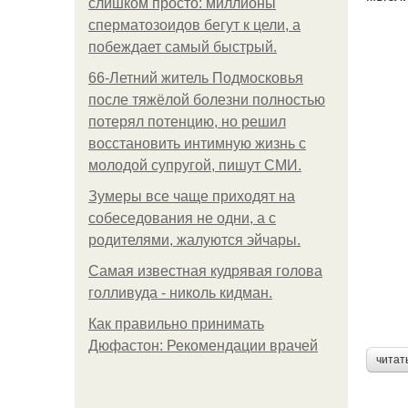
слишком просто: миллионы
сперматозоидов бегут к цели, а
побеждает самый быстрый.
66-Летний житель Подмосковья
после тяжёлой болезни полностью
потерял потенцию, но решил
восстановить интимную жизнь с
молодой супругой, пишут СМИ.
Зумеры все чаще приходят на
собеседования не одни, а с
родителями, жалуются эйчары.
Самая известная кудрявая голова
голливуда - николь кидман.
Как правильно принимать
Дюфастон: Рекомендации врачей
читат