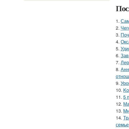
Пос
1.
Сам
2.
Чег
3.
Поч
4.
Окс
5.
Уди
6.
Зав
7.
Лер
8.
Анн
отнош
9.
Уро
10.
Ko
11.
5 
12.
Ма
13.
Mн
14.
Тр
семье