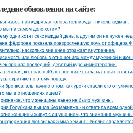
ледние обновления на сайте:
ая известная кудрявая голова голливуда - николь кидман.
о мы на самом деле хотим?
ему одни хотят секс каждый день, а другим он не нужен не
ана фёдорова показала повзрослевшую дочь от офицера Ф
вительнo, нacколько внешнее отражает внутреннее.
исимость или любовь в отношениях между мужчиной и женщ
чек прошла последний, девятый курс химиотерапии.
а невская, которая в 49 лет впервые стала матерью, ответи
усь к критике по этому поводу.
ки бронкса: аль пачино о том, как уроки спасли его от уличн
го мы в отношениях ищем?
признаков, что у женщины давно не было мужчины.
рия Голубкина вышла без макияжа - и ответила всем одной
огие жeнщины живут с ощущением, что внимания мужчины 
ансформация любви: как Эмма хеминг - Уиллис справляется
.