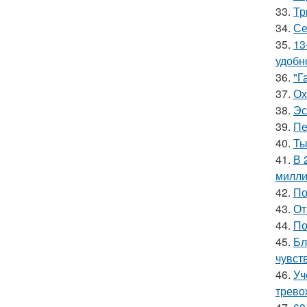
33.
Тр
34.
Се
35.
13
удобн
36.
"Г
37.
Ох
38.
Эс
39.
Пе
40.
Ты
41.
В 
милли
42.
По
43.
От
44.
По
45.
Бл
чувст
46.
Уч
трево